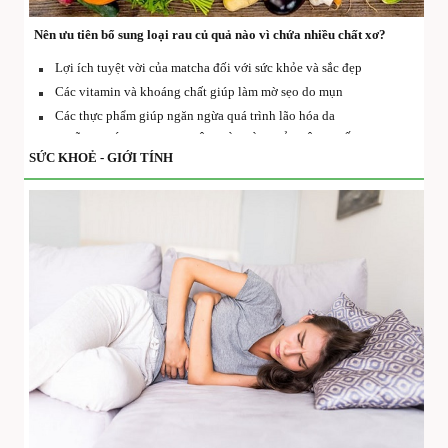
Nên ưu tiên bổ sung loại rau củ quả nào vì chứa nhiều chất xơ?
Lợi ích tuyệt vời của matcha đối với sức khỏe và sắc đẹp
Các vitamin và khoáng chất giúp làm mờ sẹo do mụn
Các thực phẩm giúp ngăn ngừa quá trình lão hóa da
NHỮNG TÁC DỤNG TUYỆT VỜI TỪ QUẢ VIỆT QUẤT
SỨC KHOẺ - GIỚI TÍNH