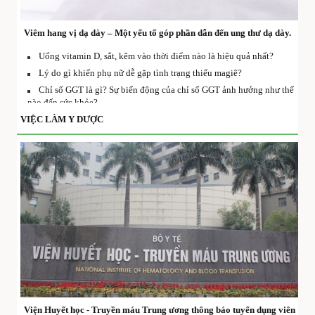
Viêm hang vị dạ dày – Một yếu tố góp phần dẫn đến ung thư dạ dày.
Uống vitamin D, sắt, kẽm vào thời điểm nào là hiệu quả nhất?
Lý do gì khiến phụ nữ dễ gặp tình trạng thiếu magiê?
Chỉ số GGT là gì? Sự biến động của chỉ số GGT ảnh hưởng như thế
nào đến sức khỏe?
Bị nhiễm nấm Candida có dẫn đến vô sinh không?
VIỆC LÀM Y DƯỢC
Viện Huyết học - Truyền máu Trung ương thông báo tuyển dụng viên