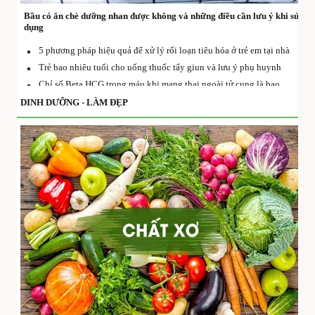
Bầu có ăn chè dưỡng nhan được không và những điều cần lưu ý khi sử
dụng
5 phương pháp hiệu quả để xử lý rối loạn tiêu hóa ở trẻ em tại nhà
Trẻ bao nhiêu tuổi cho uống thuốc tẩy giun và lưu ý phụ huynh
Chỉ số Beta HCG trong máu khi mang thai ngoài tử cung là bao
nhiêu
DINH DƯỠNG - LÀM ĐẸP
Trẻ sốt và phát ban sau tiêm vắc-xin 5in1 có đáng lo không và xử lý
ra sao?