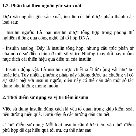
1.2. Phân loại theo nguồn gốc sản xuất
Dựa vào nguồn gốc sản xuất, insulin có thể được phân thành các
loại sau:
- Insulin người: Là loại insulin được tổng hợp trong phòng thí
nghiệm thông qua công nghệ tái tổ hợp DNA.
- Insulin analog: Đây là insulin tổng hợp, nhưng cấu trúc phân tử
của nó có sự điều chỉnh ở một số vị trí. Những thay đổi này nhằm
mục đích cải thiện hiệu quả điều trị của insulin.
- Insulin động vật: Là insulin được chiết xuất từ động vật như bò
hoặc lợn. Tuy nhiên, phương pháp này không được ưa chuộng vì có
sự khác biệt với insulin người, điều này có thể dẫn đến một số tác
dụng phụ không mong muốn.
2. Thời điểm sử dụng và vị trí tiêm insulin
Việc sử dụng insulin đúng cách là yếu tố quan trọng giúp kiểm soát
tiểu đường hiệu quả. Dưới đây là các hướng dẫn chi tiết:
- Thời điểm sử dụng: Mỗi loại insulin cần được tiêm vào thời điểm
phù hợp để đạt hiệu quả tối ưu, cụ thể như sau: