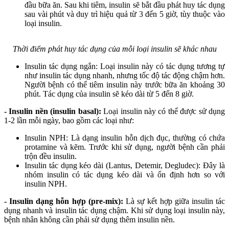
đầu bữa ăn. Sau khi tiêm, insulin sẽ bắt đầu phát huy tác dụng
sau vài phút và duy trì hiệu quả từ 3 đến 5 giờ, tùy thuộc vào
loại insulin.
Thời điểm phát huy tác dụng của mỗi loại insulin sẽ khác nhau
Insulin tác dụng ngắn: Loại insulin này có tác dụng tương tự
như insulin tác dụng nhanh, nhưng tốc độ tác động chậm hơn.
Người bệnh có thể tiêm insulin này trước bữa ăn khoảng 30
phút. Tác dụng của insulin sẽ kéo dài từ 5 đến 8 giờ.
- Insulin nền (insulin basal):
Loại insulin này có thể được sử dụng
1-2 lần mỗi ngày, bao gồm các loại như:
Insulin NPH: Là dạng insulin hỗn dịch đục, thường có chứa
protamine và kẽm. Trước khi sử dụng, người bệnh cần phải
trộn đều insulin.
Insulin tác dụng kéo dài (Lantus, Detemir, Degludec): Đây là
nhóm insulin có tác dụng kéo dài và ổn định hơn so với
insulin NPH.
- Insulin dạng hỗn hợp (pre-mix):
Là sự kết hợp giữa insulin tác
dụng nhanh và insulin tác dụng chậm. Khi sử dụng loại insulin này,
bệnh nhân không cần phải sử dụng thêm insulin nền.