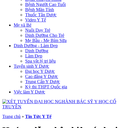
Bệnh Người Cao Tuổi
Bệnh Mãn Tính
Thuốc Tân Dược
Video Y Tế
Mẹ và Bé
Nuôi Dạy Trẻ
Dinh Dưỡng Cho Trẻ
Mẹ Bầu - Mẹ Bỉm Sữa
Dinh Dưỡng - Làm Đẹp
Dinh Dưỡng
Làm Đẹp
Spa vật lý trị liệu
Tuyển sinh Y Dược
Đại học Y Dược
Cao đẳng Y Dược
Trung Cấp Y Dược
Kỳ thi THPT Quốc gia
Việc làm Y Dược
Trang chủ
»
Tin Tức Y Tế