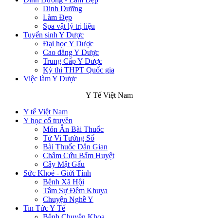
Dinh Dưỡng
Làm Đẹp
Spa vật lý trị liệu
Tuyển sinh Y Dược
Đại học Y Dược
Cao đẳng Y Dược
Trung Cấp Y Dược
Kỳ thi THPT Quốc gia
Việc làm Y Dược
Y Tế Việt Nam
Y tế Việt Nam
Y học cổ truyền
Món Ăn Bài Thuốc
Tử Vi Tướng Số
Bài Thuốc Dân Gian
Châm Cứu Bấm Huyệt
Cây Mật Gấu
Sức Khoẻ - Giới Tính
Bệnh Xã Hội
Tâm Sự Đêm Khuya
Chuyện Nghề Y
Tin Tức Y Tế
Bệnh Chuyên Khoa