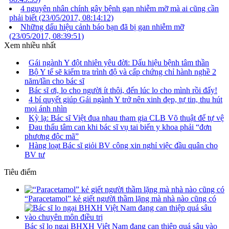
4 nguyên nhân chính gây bệnh gan nhiễm mỡ mà ai cũng cần
phải biết
(23/05/2017, 08:14:12)
Những dấu hiệu cảnh báo bạn đã bị gan nhiễm mỡ
(23/05/2017, 08:39:51)
Xem nhiều nhất
Gái ngành Y đột nhiên yêu đời: Dấu hiệu bệnh tâm thần
Bộ Y tế sẽ kiểm tra trình độ và cấp chứng chỉ hành nghề 2
năm/lần cho bác sĩ
Bác sĩ ơi, lo cho người ít thôi, đến lúc lo cho mình rồi đấy!
4 bí quyết giúp Gái ngành Y trở nên xinh đẹp, tự tin, thu hút
mọi ánh nhìn
Kỳ lạ: Bác sĩ Việt đua nhau tham gia CLB Võ thuật để tự vệ
Đau thấu tâm can khi bác sĩ vụ tai biến y khoa phải “đơn
phương độc mã”
Hàng loạt Bác sĩ giỏi BV công xin nghỉ việc đầu quân cho
BV tư
Tiêu điểm
“Paracetamol” kẻ giết người thầm lặng mà nhà nào cũng có
Bác sĩ lo ngại BHXH Việt Nam đang can thiệp quá sâu vào