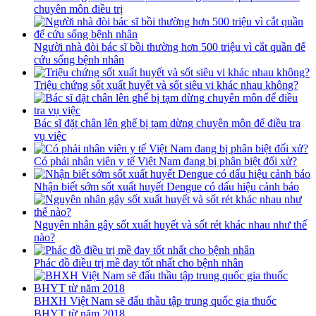
chuyên môn điều trị
Người nhà đòi bác sĩ bồi thường hơn 500 triệu vì cắt quần để
cứu sống bệnh nhân
Triệu chứng sốt xuất huyết và sốt siêu vi khác nhau không?
Bác sĩ đặt chân lên ghế bị tạm dừng chuyên môn để điều tra
vụ việc
Có phải nhân viên y tế Việt Nam đang bị phân biệt đối xử?
Nhận biết sớm sốt xuất huyết Dengue có dấu hiệu cảnh báo
Nguyên nhân gây sốt xuất huyết và sốt rét khác nhau như thế
nào?
Phác đồ điều trị mề đay tốt nhất cho bệnh nhân
BHXH Việt Nam sẽ đấu thầu tập trung quốc gia thuốc
BHYT từ năm 2018