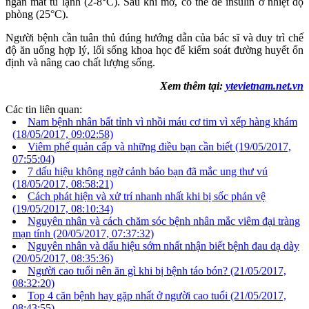
ngăn mát tủ lạnh (2-8°C). Sau khi mở, có thể để insulin ở nhiệt độ
phòng (25°C).
Người bệnh cần tuân thủ đúng hướng dẫn của bác sĩ và duy trì chế
độ ăn uống hợp lý, lối sống khoa học để kiểm soát đường huyết ổn
định và nâng cao chất lượng sống.
Xem thêm tại:
ytevietnam.net.vn
Các tin liên quan:
Nam bệnh nhân bất tỉnh vì nhồi máu cơ tim vì xếp hàng khám
(18/05/2017, 09:02:58)
Viêm phế quản cấp và những điều bạn cần biết
(19/05/2017,
07:55:04)
7 dấu hiệu không ngờ cảnh báo bạn đã mắc ung thư vú
(18/05/2017, 08:58:21)
Cách phát hiện và xử trí nhanh nhất khi bị sốc phản vệ
(19/05/2017, 08:10:34)
Nguyên nhân và cách chăm sóc bệnh nhân mắc viêm đại tràng
mạn tính
(20/05/2017, 07:37:32)
Nguyên nhân và dấu hiệu sớm nhất nhận biết bệnh đau dạ dày
(20/05/2017, 08:35:36)
Người cao tuổi nên ăn gì khi bị bệnh táo bón?
(21/05/2017,
08:32:20)
Top 4 căn bệnh hay gặp nhất ở người cao tuổi
(21/05/2017,
08:43:55)