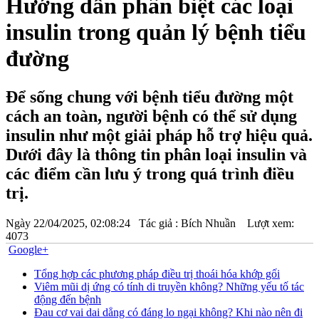
Hướng dẫn phân biệt các loại
insulin trong quản lý bệnh tiểu
đường
Để sống chung với bệnh tiểu đường một
cách an toàn, người bệnh có thể sử dụng
insulin như một giải pháp hỗ trợ hiệu quả.
Dưới đây là thông tin phân loại insulin và
các điểm cần lưu ý trong quá trình điều
trị.
Ngày
22/04/2025, 02:08:24
Tác giả :
Bích Nhuần
Lượt xem:
4073
Google+
Tổng hợp các phương pháp điều trị thoái hóa khớp gối
Viêm mũi dị ứng có tính di truyền không? Những yếu tố tác
động đến bệnh
Đau cơ vai dai dẳng có đáng lo ngại không? Khi nào nên đi