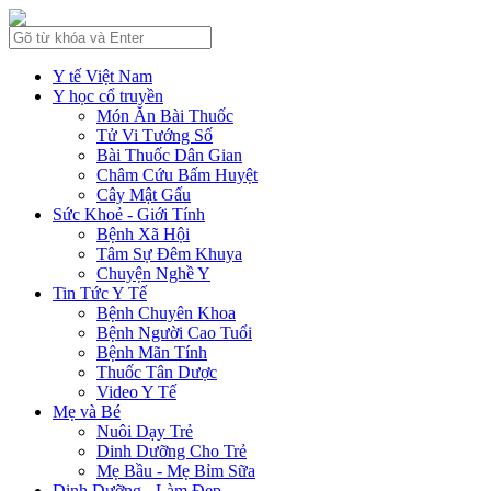
Y tế Việt Nam
Y học cổ truyền
Món Ăn Bài Thuốc
Tử Vi Tướng Số
Bài Thuốc Dân Gian
Châm Cứu Bấm Huyệt
Cây Mật Gấu
Sức Khoẻ - Giới Tính
Bệnh Xã Hội
Tâm Sự Đêm Khuya
Chuyện Nghề Y
Tin Tức Y Tế
Bệnh Chuyên Khoa
Bệnh Người Cao Tuổi
Bệnh Mãn Tính
Thuốc Tân Dược
Video Y Tế
Mẹ và Bé
Nuôi Dạy Trẻ
Dinh Dưỡng Cho Trẻ
Mẹ Bầu - Mẹ Bỉm Sữa
Dinh Dưỡng - Làm Đẹp