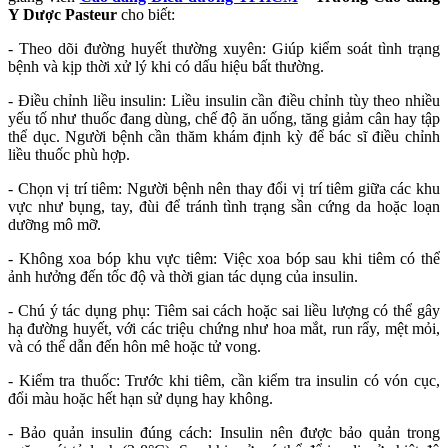
Y Dược Pasteur
cho biết:
- Theo dõi đường huyết thường xuyên: Giúp kiểm soát tình trạng
bệnh và kịp thời xử lý khi có dấu hiệu bất thường.
- Điều chỉnh liều insulin: Liều insulin cần điều chỉnh tùy theo nhiều
yếu tố như thuốc đang dùng, chế độ ăn uống, tăng giảm cân hay tập
thể dục. Người bệnh cần thăm khám định kỳ để bác sĩ điều chỉnh
liều thuốc phù hợp.
- Chọn vị trí tiêm: Người bệnh nên thay đổi vị trí tiêm giữa các khu
vực như bụng, tay, đùi để tránh tình trạng sần cứng da hoặc loạn
dưỡng mô mỡ.
- Không xoa bóp khu vực tiêm: Việc xoa bóp sau khi tiêm có thể
ảnh hưởng đến tốc độ và thời gian tác dụng của insulin.
- Chú ý tác dụng phụ: Tiêm sai cách hoặc sai liều lượng có thể gây
hạ đường huyết, với các triệu chứng như hoa mắt, run rẩy, mệt mỏi,
và có thể dẫn đến hôn mê hoặc tử vong.
- Kiểm tra thuốc: Trước khi tiêm, cần kiểm tra insulin có vón cục,
đổi màu hoặc hết hạn sử dụng hay không.
- Bảo quản insulin đúng cách: Insulin nên được bảo quản trong