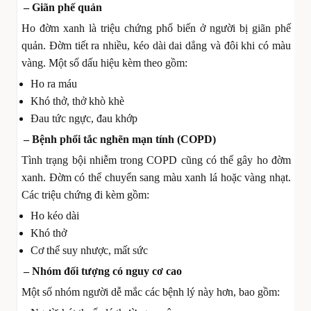
– Giãn phế quản
Ho đờm xanh là triệu chứng phổ biến ở người bị giãn phế
quản. Đờm tiết ra nhiều, kéo dài dai dẳng và đôi khi có màu
vàng. Một số dấu hiệu kèm theo gồm:
Ho ra máu
Khó thở, thở khò khè
Đau tức ngực, đau khớp
– Bệnh phổi tắc nghẽn mạn tính (COPD)
Tình trạng bội nhiễm trong COPD cũng có thể gây ho đờm
xanh. Đờm có thể chuyển sang màu xanh lá hoặc vàng nhạt.
Các triệu chứng đi kèm gồm:
Ho kéo dài
Khó thở
Cơ thể suy nhược, mất sức
– Nhóm đối tượng có nguy cơ cao
Một số nhóm người dễ mắc các bệnh lý này hơn, bao gồm: