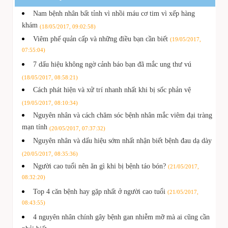
Nam bệnh nhân bất tỉnh vì nhồi máu cơ tim vì xếp hàng
khám
(18/05/2017, 09:02:58)
Viêm phế quản cấp và những điều bạn cần biết
(19/05/2017,
07:55:04)
7 dấu hiệu không ngờ cảnh báo bạn đã mắc ung thư vú
(18/05/2017, 08:58:21)
Cách phát hiện và xử trí nhanh nhất khi bị sốc phản vệ
(19/05/2017, 08:10:34)
Nguyên nhân và cách chăm sóc bệnh nhân mắc viêm đại tràng
mạn tính
(20/05/2017, 07:37:32)
Nguyên nhân và dấu hiệu sớm nhất nhận biết bệnh đau dạ dày
(20/05/2017, 08:35:36)
Người cao tuổi nên ăn gì khi bị bệnh táo bón?
(21/05/2017,
08:32:20)
Top 4 căn bệnh hay gặp nhất ở người cao tuổi
(21/05/2017,
08:43:55)
4 nguyên nhân chính gây bệnh gan nhiễm mỡ mà ai cũng cần