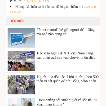
phải biết
(23/05/2017, 08:14:12)
Những dấu hiệu cảnh báo bạn đã bị gan nhiễm mỡ
(23/05/2017,
08:39:51)
TIÊU ĐIỂM
“Paracetamol” kẻ giết người thầm lặng
mà nhà nào cũng có
Bác sĩ lo ngại BHXH Việt Nam đang
can thiệp quá sâu vào chuyên môn điều
trị
Người nhà đòi bác sĩ bồi thường hơn 500
triệu vì cắt quần để cứu sống bệnh nhân
Triệu chứng sốt xuất huyết và sốt siêu vi
khác nhau không?