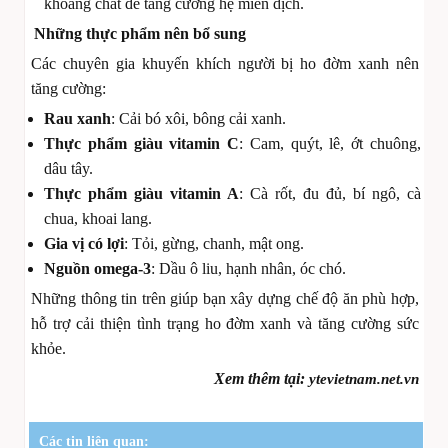
khoáng chất để tăng cường hệ miễn dịch.
Những thực phẩm nên bổ sung
Các chuyên gia khuyến khích người bị ho đờm xanh nên
tăng cường:
Rau xanh
: Cải bó xôi, bông cải xanh.
Thực phẩm giàu vitamin C
: Cam, quýt, lê, ớt chuông,
dâu tây.
Thực phẩm giàu vitamin A
: Cà rốt, đu đủ, bí ngô, cà
chua, khoai lang.
Gia vị có lợi
: Tỏi, gừng, chanh, mật ong.
Nguồn omega-3
: Dầu ô liu, hạnh nhân, óc chó.
Những thông tin trên giúp bạn xây dựng chế độ ăn phù hợp,
hỗ trợ cải thiện tình trạng ho đờm xanh và tăng cường sức
khỏe.
Xem thêm tại:
ytevietnam.net.vn
Các tin liên quan: