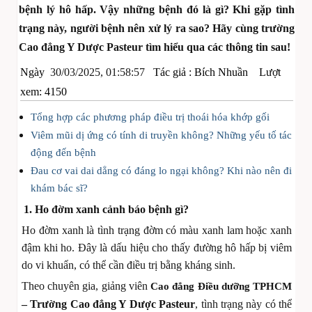
bệnh lý hô hấp. Vậy những bệnh đó là gì? Khi gặp tình
trạng này, người bệnh nên xử lý ra sao? Hãy cùng trường
Cao đẳng Y Dược Pasteur tìm hiểu qua các thông tin sau!
Ngày
30/03/2025, 01:58:57
Tác giả :
Bích Nhuần
Lượt
xem: 4150
Tổng hợp các phương pháp điều trị thoái hóa khớp gối
Viêm mũi dị ứng có tính di truyền không? Những yếu tố tác
động đến bệnh
Đau cơ vai dai dẳng có đáng lo ngại không? Khi nào nên đi
khám bác sĩ?
1. Ho đờm xanh cảnh báo bệnh gì?
Ho đờm xanh là tình trạng đờm có màu xanh lam hoặc xanh
đậm khi ho. Đây là dấu hiệu cho thấy đường hô hấp bị viêm
do vi khuẩn, có thể cần điều trị bằng kháng sinh.
Theo chuyên gia, giảng viên
Cao đẳng Điều dưỡng TPHCM
– Trường Cao đẳng Y Dược Pasteur
, tình trạng này có thể