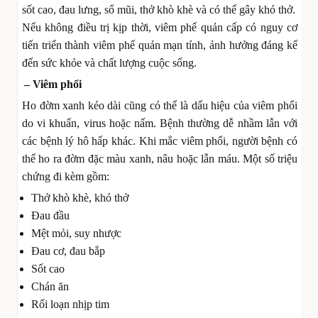
sốt cao, đau lưng, sổ mũi, thở khò khè và có thể gây khó thở.
Nếu không điều trị kịp thời, viêm phế quản cấp có nguy cơ
tiến triển thành viêm phế quản mạn tính, ảnh hưởng đáng kể
đến sức khỏe và chất lượng cuộc sống.
– Viêm phổi
Ho đờm xanh kéo dài cũng có thể là dấu hiệu của viêm phổi
do vi khuẩn, virus hoặc nấm. Bệnh thường dễ nhầm lẫn với
các bệnh lý hô hấp khác. Khi mắc viêm phổi, người bệnh có
thể ho ra đờm đặc màu xanh, nâu hoặc lẫn máu. Một số triệu
chứng đi kèm gồm:
Thở khò khè, khó thở
Đau đầu
Mệt mỏi, suy nhược
Đau cơ, đau bắp
Sốt cao
Chán ăn
Rối loạn nhịp tim