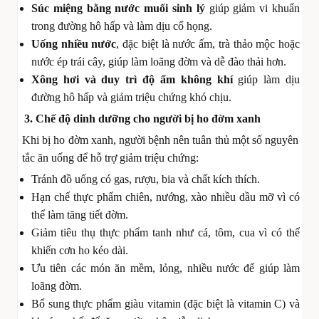
Súc miệng bằng nước muối sinh lý
giúp giảm vi khuẩn
trong đường hô hấp và làm dịu cổ họng.
Uống nhiều nước
, đặc biệt là nước ấm, trà thảo mộc hoặc
nước ép trái cây, giúp làm loãng đờm và dễ đào thải hơn.
Xông hơi và duy trì độ ẩm không khí
giúp làm dịu
đường hô hấp và giảm triệu chứng khó chịu.
3. Chế độ dinh dưỡng cho người bị ho đờm xanh
Khi bị ho đờm xanh, người bệnh nên tuân thủ một số nguyên
tắc ăn uống để hỗ trợ giảm triệu chứng:
Tránh đồ uống có gas, rượu, bia và chất kích thích.
Hạn chế thực phẩm chiên, nướng, xào nhiều dầu mỡ vì có
thể làm tăng tiết đờm.
Giảm tiêu thụ thực phẩm tanh như cá, tôm, cua vì có thể
khiến cơn ho kéo dài.
Ưu tiên các món ăn mềm, lỏng, nhiều nước để giúp làm
loãng đờm.
Bổ sung thực phẩm giàu vitamin (đặc biệt là vitamin C) và