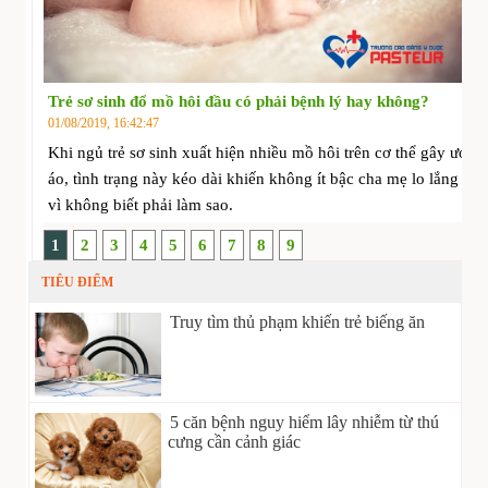
Trẻ sơ sinh đổ mồ hôi đầu có phải bệnh lý hay không?
01/08/2019, 16:42:47
Khi ngủ trẻ sơ sinh xuất hiện nhiều mồ hôi trên cơ thể gây ướt
áo, tình trạng này kéo dài khiến không ít bậc cha mẹ lo lắng
vì không biết phải làm sao.
1
2
3
4
5
6
7
8
9
TIÊU ĐIỂM
Truy tìm thủ phạm khiến trẻ biếng ăn
5 căn bệnh nguy hiểm lây nhiễm từ thú
cưng cần cảnh giác