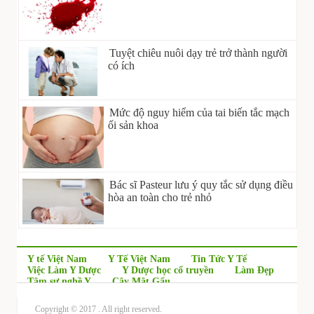
Tuyệt chiêu nuôi dạy trẻ trở thành người
có ích
Mức độ nguy hiểm của tai biến tắc mạch
ối sản khoa
Bác sĩ Pasteur lưu ý quy tắc sử dụng điều
hòa an toàn cho trẻ nhỏ
Y tế Việt Nam
Y Tế Việt Nam
Tin Tức Y Tế
Việc Làm Y Dược
Y Dược học cổ truyền
Làm Đẹp
Tâm sự nghề Y
Cây Mật Gấu
Copyright © 2017
. All right reserved.