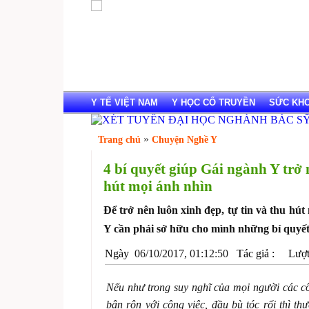
Y TẾ VIỆT NAM
Y HỌC CỔ TRUYỀN
SỨC KHOẺ
»
Trang chủ
Chuyện Nghề Y
4 bí quyết giúp Gái ngành Y trở n
hút mọi ánh nhìn
Để trở nên luôn xinh đẹp, tự tin và thu hút
Y cần phải sở hữu cho mình những bí quyết
Ngày
06/10/2017, 01:12:50
Tác giả :
Lượt 
Nếu như trong suy nghĩ của mọi người các c
bận rộn với công việc, đầu bù tóc rối thì th