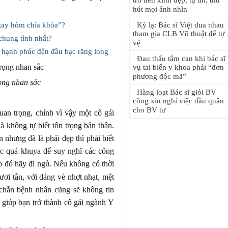
trở nên xinh đẹp, tự tin, thu
hút mọi ánh nhìn
“tay hòm chìa khóa”?
Kỳ lạ: Bác sĩ Việt đua nhau
tham gia CLB Võ thuật để tự
 chung tình nhất?
vệ
g hạnh phúc đến đầu bạc răng long
Đau thấu tâm can khi bác sĩ
vụ tai biến y khoa phải “đơn
phương độc mã”
ọng nhan sắc
Hàng loạt Bác sĩ giỏi BV
công xin nghỉ việc đầu quân
cho BV tư
uan trọng, chính vì vậy một cô gái
à không tự biết tôn trọng bản thân.
 nhưng đã là phái đẹp thì phải biết
c quá khuya để suy nghĩ các công
 đó hãy đi ngủ. Nếu không có thời
ươi tắn, với dáng vẻ nhợt nhạt, mệt
 chắn bệnh nhân cũng sẽ không tin
 giúp bạn trở thành cô gái ngành Y