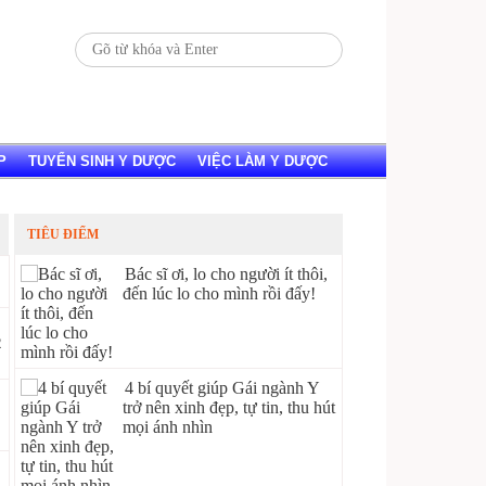
P
TUYỂN SINH Y DƯỢC
VIỆC LÀM Y DƯỢC
TIÊU ĐIỂM
Bác sĩ ơi, lo cho người ít thôi,
đến lúc lo cho mình rồi đấy!
2
4 bí quyết giúp Gái ngành Y
trở nên xinh đẹp, tự tin, thu hút
mọi ánh nhìn