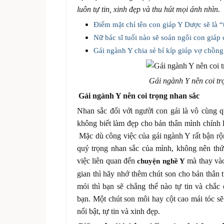
luôn tự tin, xinh đẹp và thu hút mọi ánh nhìn.
Điểm mặt chỉ tên con giáp Y Dược sẽ là 
Nữ bác sĩ tuổi nào sẽ soán ngôi con giáp
Gái ngành Y chia sẻ bí kíp giúp vợ chồn
Gái ngành Y nên coi tr
Gái ngành Y nên coi trọng nhan sắc
Nhan sắc đối với người con gái là vô cùng q
không biết làm đẹp cho bản thân mình chính l
Mặc dù công việc của gái ngành Y rất bận rộn
quý trọng nhan sắc của mình, không nên thứ
việc liên quan đến
mà thay vào
chuyện nghề Y
gian thì hãy nhớ thêm chút son cho bản thân t
mỏi thì bạn sẽ chẳng thể nào tự tin và chắc
bạn. Một chút son môi hay cột cao mái tóc sẽ
nổi bật, tự tin và xinh đẹp.