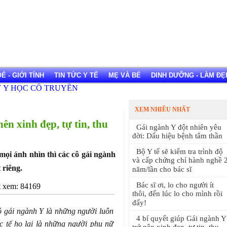
 - GIỚI TÍNH
TIN TỨC Y TẾ
MẸ VÀ BÉ
DINH DƯỠNG - LÀM ĐẸ
XEM NHIỀU NHẤT
ên xinh đẹp, tự tin, thu
Gái ngành Y đột nhiên yêu
đời: Dấu hiệu bệnh tâm thần
Bộ Y tế sẽ kiểm tra trình độ
 mọi ánh nhìn thì các cô gái ngành
và cấp chứng chỉ hành nghề 
 riêng.
năm/lần cho bác sĩ
Bác sĩ ơi, lo cho người ít
xem: 84169
thôi, đến lúc lo cho mình rồi
đấy!
ô gái ngành Y là những người luôn
4 bí quyết giúp Gái ngành Y
ực tế họ lại là những người phụ nữ