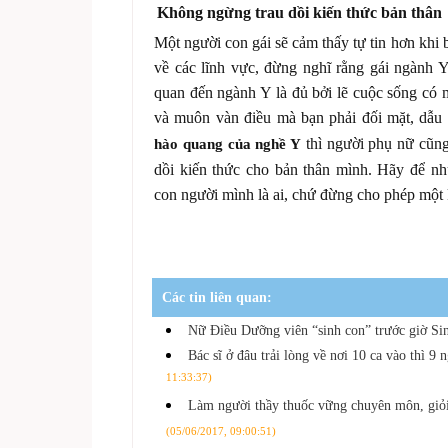
Không ngừng trau dồi kiến thức bản thân
Một người con gái sẽ cảm thấy tự tin hơn khi 
về các lĩnh vực, đừng nghĩ rằng gái ngành Y 
quan đến ngành Y là đủ bởi lẽ cuộc sống có
và muôn vàn điều mà bạn phải đối mặt, dẫ
thì người phụ nữ cũng
hào quang của nghề Y
dồi kiến thức cho bản thân mình. Hãy để nhữ
con người mình là ai, chứ đừng cho phép một 
Các tin liên quan:
Nữ Điều Dưỡng viên “sinh con” trước giờ S
Bác sĩ ở đâu trải lòng về nơi 10 ca vào thì 9 
11:33:37)
Làm người thầy thuốc vững chuyên môn, giỏi 
(05/06/2017, 09:00:51)