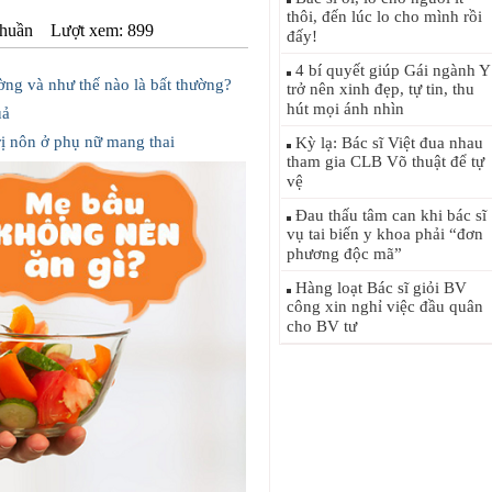
thôi, đến lúc lo cho mình rồi
huần
Lượt xem: 899
đấy!
4 bí quyết giúp Gái ngành Y
ường và như thế nào là bất thường?
trở nên xinh đẹp, tự tin, thu
hút mọi ánh nhìn
uả
rị nôn ở phụ nữ mang thai
Kỳ lạ: Bác sĩ Việt đua nhau
tham gia CLB Võ thuật để tự
vệ
Đau thấu tâm can khi bác sĩ
vụ tai biến y khoa phải “đơn
phương độc mã”
Hàng loạt Bác sĩ giỏi BV
công xin nghỉ việc đầu quân
cho BV tư