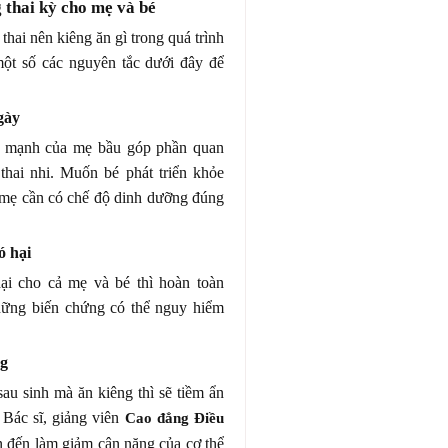
 thai kỳ cho mẹ và bé
hai nên kiêng ăn gì trong quá trình
một số các nguyên tắc dưới đây để
gày
h mạnh của mẹ bầu góp phần quan
 thai nhi. Muốn bé phát triển khỏe
 mẹ cần có chế độ dinh dưỡng đúng
ó hại
ại cho cả mẹ và bé thì hoàn toàn
hững biến chứng có thể nguy hiểm
ng
sau sinh mà ăn kiêng thì sẽ tiềm ẩn
Bác sĩ, giảng viên
Cao đẳng Điều
n đến làm giảm cân nặng của cơ thể