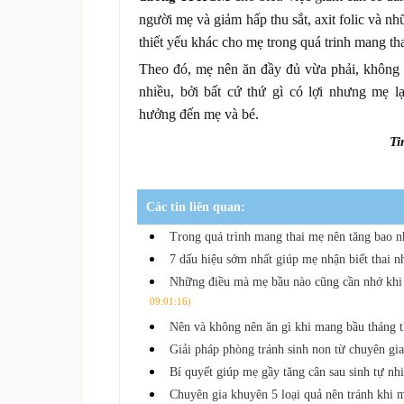
người mẹ và giảm hấp thu sắt, axit folic và n
thiết yếu khác cho mẹ trong quá trinh mang tha
Theo đó, mẹ nên ăn đầy đủ vừa phải, không
nhiều, bởi bất cứ thứ gì có lợi nhưng mẹ l
hưởng đến mẹ và bé.
Ti
Các tin liên quan:
Trong quá trình mang thai mẹ nên tăng bao n
7 dấu hiệu sớm nhất giúp mẹ nhận biết thai n
Những điều mà mẹ bầu nào cũng cần nhớ khi
09:01:16)
Nên và không nên ăn gì khi mang bầu tháng 
Giải pháp phòng tránh sinh non từ chuyên gi
Bí quyết giúp mẹ gầy tăng cân sau sinh tự nh
Chuyên gia khuyên 5 loại quả nên tránh khi 