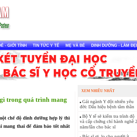
 - GIỚI TÍNH
TIN TỨC Y TẾ
MẸ VÀ BÉ
DINH DƯỠNG - LÀM ĐẸ
XEM NHIỀU NHẤT
gì trong quá trình mang
Gái ngành Y đột nhiên yêu
đời: Dấu hiệu bệnh tâm thần
Bộ Y tế sẽ kiểm tra trình độ
một chế độ dinh dưỡng hợp lý thì
và cấp chứng chỉ hành nghề 
hi mang thai để đảm bảo tốt nhất
năm/lần cho bác sĩ
Bác sĩ ơi, lo cho người ít