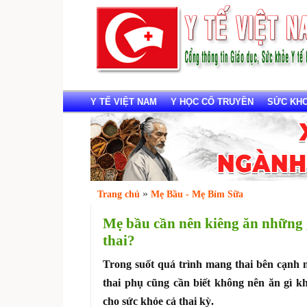
Y TẾ VIỆT NAM
Y HỌC CỔ TRUYỀN
SỨC KHOẺ
»
Trang chủ
Mẹ Bầu - Mẹ Bỉm Sữa
Mẹ bầu cần nên kiêng ăn những 
thai?
Trong suốt quá trình mang thai bên cạnh 
thai phụ cũng cần biết không nên ăn gì k
cho sức khỏe cả thai kỳ.