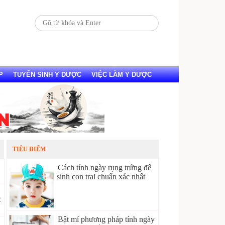
P
TUYỂN SINH Y DƯỢC
VIỆC LÀM Y DƯỢC
TIÊU ĐIỂM
Cách tính ngày rụng trứng để
sinh con trai chuẩn xác nhất
2
Bật mí phương pháp tính ngày