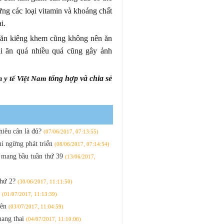
hững các loại vitamin và khoáng chất
i.
 ăn kiêng khem cũng không nên ăn
ại ăn quá nhiều quá cũng gây ảnh
tổng hợp và chia sẻ
n y tế Việt Nam
hiêu cân là đủ?
(07/06/2017, 07:13:55)
hi ngừng phát triển
(08/06/2017, 07:14:54)
 mang bầu tuần thứ 39
(13/06/2017,
thứ 2?
(30/06/2017, 11:11:50)
a
(01/07/2017, 11:13:39)
iên
(03/07/2017, 11:04:59)
mang thai
(04/07/2017, 11:10:06)