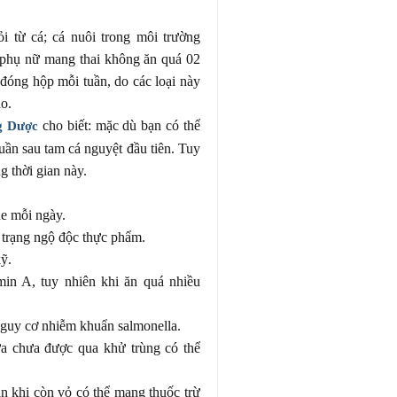
i từ cá; cá nuôi trong môi trường
 phụ nữ mang thai không ăn quá 02
đóng hộp mỗi tuần, do các loại này
o.
cho biết: mặc dù bạn có thể
g Dược
uần sau tam cá nguyệt đầu tiên. Tuy
g thời gian này.
e mỗi ngày.
nh trạng ngộ độc thực phẩm.
ỹ.
min A, tuy nhiên khi ăn quá nhiều
nguy cơ nhiễm khuẩn salmonella.
ữa chưa được qua khử trùng có thể
ăn khi còn vỏ có thể mang thuốc trừ