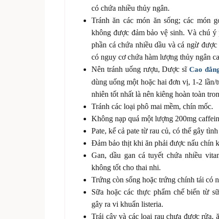
có chứa nhiều thủy ngân.
Tránh ăn các món ăn sống; các món gỏ
không được đảm bảo vệ sinh. Và chú ý
phần cá chứa nhiều dầu và cá ngừ được 
có nguy cơ chứa hàm lượng thủy ngân ca
Nên tránh uống rượu, Dược sĩ
Cao đẳn
dùng uống một hoặc hai đơn vị, 1-2 lần/t
nhiên tốt nhất là nên kiêng hoàn toàn tron
Tránh các loại phô mai mềm, chín mốc.
Không nạp quá một lượng 200mg caffein
Pate, kể cả pate từ rau củ, có thể gây tì
Đảm bảo thịt khi ăn phải được nấu chín k
Gan, dầu gan cá tuyết chứa nhiều vita
không tốt cho thai nhi.
Trứng còn sống hoặc trứng chính tái có 
Sữa hoặc các thực phẩm chế biến từ s
gây ra vi khuẩn listeria.
Trái cây và các loại rau chưa được rửa, 