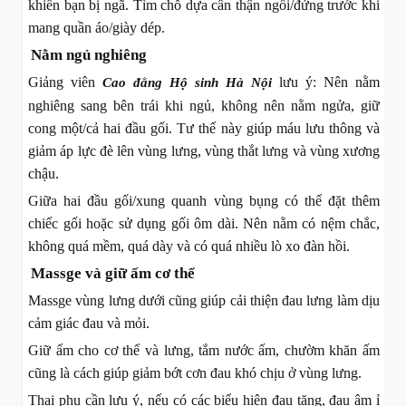
khiến bạn bị ngã. Tìm chỗ dựa cẩn thận ngồi/đứng trước khi
mang quần áo/giày dép.
Nằm ngủ nghiêng
Giảng viên
lưu ý: Nên nằm
Cao đẳng Hộ sinh Hà Nội
nghiêng sang bên trái khi ngủ, không nên nằm ngửa, giữ
cong một/cả hai đầu gối. Tư thế này giúp máu lưu thông và
giảm áp lực đè lên vùng lưng, vùng thắt lưng và vùng xương
chậu.
Giữa hai đầu gối/xung quanh vùng bụng có thể đặt thêm
chiếc gối hoặc sử dụng gối ôm dài. Nên nằm có nệm chắc,
không quá mềm, quá dày và có quá nhiều lò xo đàn hồi.
Massge và giữ ấm cơ thể
Massge vùng lưng dưới cũng giúp cải thiện đau lưng làm dịu
cảm giác đau và mỏi.
Giữ ấm cho cơ thể và lưng, tắm nước ấm, chườm khăn ấm
cũng là cách giúp giảm bớt cơn đau khó chịu ở vùng lưng.
Thai phụ cần lưu ý, nếu có các biểu hiện đau tăng, đau âm ỉ