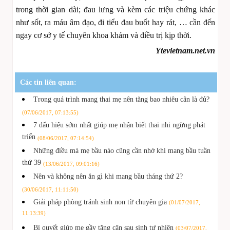
trong thời gian dài; đau lưng và kèm các triệu chứng khác
như sốt, ra máu âm đạo, đi tiểu đau buốt hay rát, … cần đến
ngay cơ sở y tế chuyên khoa khám và điều trị kịp thời.
Ytevietnam.net.vn
Các tin liên quan:
Trong quá trình mang thai mẹ nên tăng bao nhiêu cân là đủ?
(07/06/2017, 07:13:55)
7 dấu hiệu sớm nhất giúp mẹ nhận biết thai nhi ngừng phát
triển
(08/06/2017, 07:14:54)
Những điều mà mẹ bầu nào cũng cần nhớ khi mang bầu tuần
thứ 39
(13/06/2017, 09:01:16)
Nên và không nên ăn gì khi mang bầu tháng thứ 2?
(30/06/2017, 11:11:50)
Giải pháp phòng tránh sinh non từ chuyên gia
(01/07/2017,
11:13:39)
Bí quyết giúp mẹ gầy tăng cân sau sinh tự nhiên
(03/07/2017,