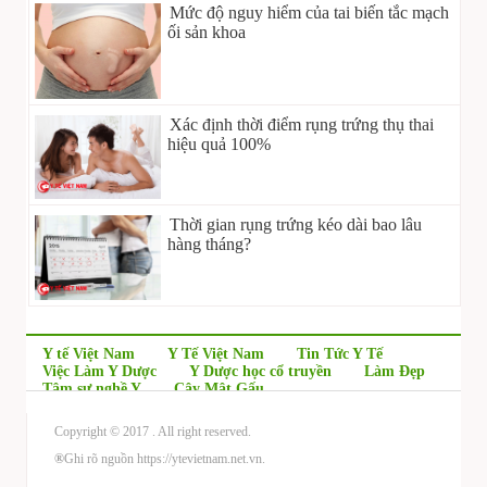
Mức độ nguy hiểm của tai biến tắc mạch
ối sản khoa
Xác định thời điểm rụng trứng thụ thai
hiệu quả 100%
Thời gian rụng trứng kéo dài bao lâu
hàng tháng?
Y tế Việt Nam
Y Tế Việt Nam
Tin Tức Y Tế
Việc Làm Y Dược
Y Dược học cổ truyền
Làm Đẹp
Tâm sự nghề Y
Cây Mật Gấu
Copyright © 2017
. All right reserved.
®
Ghi rõ nguồn https://ytevietnam.net.vn.