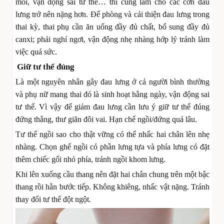
mỏi, vận động sai tư thế… thì cũng làm cho các cơn đau
lưng trở nên nặng hơn. Để phòng và cải thiện đau lưng trong
thai kỳ, thai phụ cần ăn uống đầy đủ chất, bổ sung đầy đủ
canxi; phải nghỉ ngơi, vận động nhẹ nhàng hớp lý tránh làm
việc quá sức.
Giữ tư thế đúng
Là một nguyên nhân gây đau lưng ở cả người bình thường
và phụ nữ mang thai đó là sinh hoạt hằng ngày, vận động sai
tư thế. Vì vậy để giảm đau lưng cần lưu ý giữ tư thế đúng
đứng thẳng, thư giãn đôi vai. Hạn chế ngồi/đứng quá lâu.
Tư thế ngồi sao cho thật vững có thể nhấc hai chân lên nhẹ
nhàng. Chọn ghế ngồi có phần lưng tựa và phía lưng có đặt
thêm chiếc gối nhỏ phía, tránh ngồi khom lưng.
Khi lên xuống cầu thang nên đặt hai chân chung trên một bậc
thang rồi hẵn bước tiếp. Không khiêng, nhấc vật nặng. Tránh
thay đổi tư thế đột ngột.