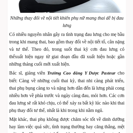
Những thay đổi về nội tiết khiến phụ nữ mang thai dễ bị đau
lưng
Có nhiều nguyên nhân gây ra tình trạng đau lưng cho mẹ bầu
trong khi mang thai, bao gồm thay đổi về nội tiết tố, cân nặng
và tư thế. Theo đó, trong suốt thai kỳ cơn đau lưng có
thểxuất hiện ngay từ giai đoạn đầu đã xuất hiện hoặc gần
những tháng cuối mới xuất hiện.
Bác sĩ, giảng viên
cho
Trường Cao đẳng Y Dược Pasteur
biết: Càng về những cuối thai kỳ, thai nhi càng phát triển,
thai phụ bụng càng to và nặng hơn dẫn đến là lưng phải cong
nhiều hơn về phía trước và ngày càng đau, mỏi hơn. Các cơn
đau lưng sẽ rất khó chịu, có thể xảy ra bất kỳ lúc nào khi thai
phụ thay đổi tư thế, nhất là khi trong khi nằm ngủ.
Mặt khác, thai phụ không được chăm sóc tốt về dinh dưỡng
hay làm việc quá sức, tình trạng thường hay căng thẳng, mệt