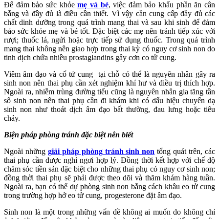
Để đảm bảo sức khỏe
mẹ và bé
, việc đảm bảo khẩu phần ăn cân
bằng và đầy đủ là điều cần thiết. Vì vậy cần cung cấp đầy đủ các
chất dinh dưỡng trong quá trình mang thai và sau khi sinh để đảm
bảo sức khỏe mẹ và bé tốt. Đặc biệt các mẹ nên tránh tiếp xúc với
rượi; thuốc lá, ngửi hoặc trực tiếp sử dụng thuốc. Trong quá trình
mang thai không nên giao hợp trong thai kỳ có nguy cơ sinh non do
tinh dịch chứa nhiều prostaglandins gây cơn co tử cung.
Viêm âm đạo và cổ tử cung tại chỗ có thể là nguyên nhân gây ra
sinh non nên thai phụ cần xét nghiệm khí hư và điều trị thích hợp.
Ngoài ra, nhiễm trùng đường tiểu cũng là nguyên nhân gia tăng tần
số sinh non nên thai phụ cần đi khám khi có dấu hiệu chuyển dạ
sinh non như thoát dịch âm đạo bất thường, đau lưng hoặc tiêu
chảy.
Biện pháp phòng tránh đặc biệt nên biết
Ngoài những
giải pháp phòng tránh sinh non
tổng quát trên, các
thai phụ cần được nghỉ ngơi hợp lý. Đồng thời kết hợp với chế độ
chăm sóc tiền sản đặc biệt cho những thai phụ có nguy cơ sinh non;
đồng thời thai phụ sẽ phải được theo dõi và thăm khám hàng tuần.
Ngoài ra, bạn có thể dự phòng sinh non bằng cách khâu eo tử cung
trong trường hợp hở eo tử cung, progesterone đặt âm đạo.
Sinh non là một trong những vấn đề không ai muốn do không chỉ