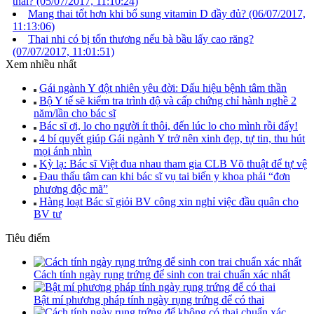
thai?
(05/07/2017, 11:10:24)
Mang thai tốt hơn khi bổ sung vitamin D đầy đủ?
(06/07/2017,
11:13:06)
Thai nhi có bị tổn thương nếu bà bầu lấy cao răng?
(07/07/2017, 11:01:51)
Xem nhiều nhất
Gái ngành Y đột nhiên yêu đời: Dấu hiệu bệnh tâm thần
Bộ Y tế sẽ kiểm tra trình độ và cấp chứng chỉ hành nghề 2
năm/lần cho bác sĩ
Bác sĩ ơi, lo cho người ít thôi, đến lúc lo cho mình rồi đấy!
4 bí quyết giúp Gái ngành Y trở nên xinh đẹp, tự tin, thu hút
mọi ánh nhìn
Kỳ lạ: Bác sĩ Việt đua nhau tham gia CLB Võ thuật để tự vệ
Đau thấu tâm can khi bác sĩ vụ tai biến y khoa phải “đơn
phương độc mã”
Hàng loạt Bác sĩ giỏi BV công xin nghỉ việc đầu quân cho
BV tư
Tiêu điểm
Cách tính ngày rụng trứng để sinh con trai chuẩn xác nhất
Bật mí phương pháp tính ngày rụng trứng để có thai