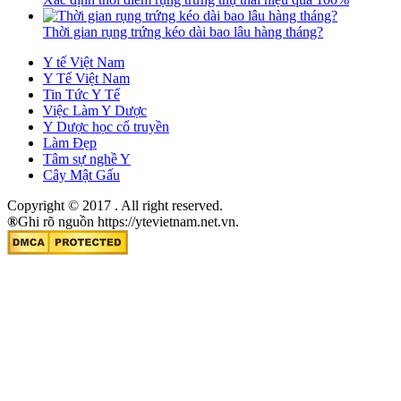
Thời gian rụng trứng kéo dài bao lâu hàng tháng?
Y tế Việt Nam
Y Tế Việt Nam
Tin Tức Y Tế
Việc Làm Y Dược
Y Dược học cổ truyền
Làm Đẹp
Tâm sự nghề Y
Cây Mật Gấu
Copyright © 2017
. All right reserved.
®
Ghi rõ nguồn https://ytevietnam.net.vn.