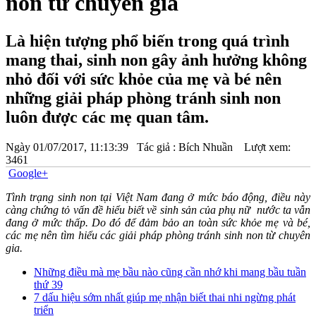
non từ chuyên gia
Là hiện tượng phổ biến trong quá trình
mang thai, sinh non gây ảnh hưởng không
nhỏ đối với sức khỏe của mẹ và bé nên
những giải pháp phòng tránh sinh non
luôn được các mẹ quan tâm.
Ngày
01/07/2017, 11:13:39
Tác giả :
Bích Nhuần
Lượt xem:
3461
Google+
Tình trạng sinh non tại Việt Nam đang ở mức báo động, điều này
càng chứng tỏ vấn đề hiểu biết về sinh sản của phụ nữ nước ta vẫn
đang ở mức thấp. Do đó để đảm bảo an toàn sức khỏe mẹ và bé,
các mẹ nên tìm hiểu các giải pháp phòng tránh sinh non từ chuyên
gia.
Những điều mà mẹ bầu nào cũng cần nhớ khi mang bầu tuần
thứ 39
7 dấu hiệu sớm nhất giúp mẹ nhận biết thai nhi ngừng phát
triển