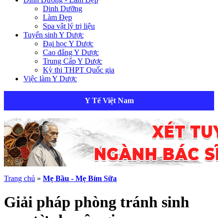
Dinh Dưỡng
Làm Đẹp
Spa vật lý trị liệu
Tuyển sinh Y Dược
Đại học Y Dược
Cao đẳng Y Dược
Trung Cấp Y Dược
Kỳ thi THPT Quốc gia
Việc làm Y Dược
Y Tế Việt Nam
Trang chủ
»
Mẹ Bầu - Mẹ Bỉm Sữa
Giải pháp phòng tránh sinh