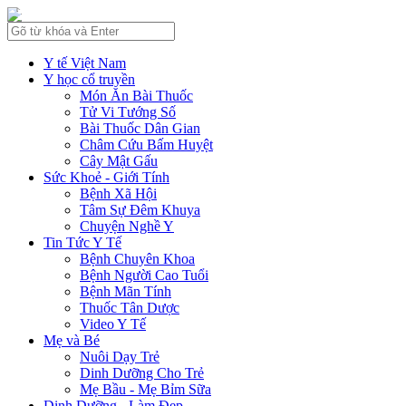
Y tế Việt Nam
Y học cổ truyền
Món Ăn Bài Thuốc
Tử Vi Tướng Số
Bài Thuốc Dân Gian
Châm Cứu Bấm Huyệt
Cây Mật Gấu
Sức Khoẻ - Giới Tính
Bệnh Xã Hội
Tâm Sự Đêm Khuya
Chuyện Nghề Y
Tin Tức Y Tế
Bệnh Chuyên Khoa
Bệnh Người Cao Tuổi
Bệnh Mãn Tính
Thuốc Tân Dược
Video Y Tế
Mẹ và Bé
Nuôi Dạy Trẻ
Dinh Dưỡng Cho Trẻ
Mẹ Bầu - Mẹ Bỉm Sữa
Dinh Dưỡng - Làm Đẹp