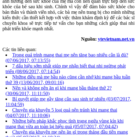
ảnh hưởng đến sức khỏe của mẹ mà còn liên quan trực tiếp đến sức
khỏe của bé sau khi sinh. Chính vì vậy để đảm bảo sức khỏe cho
bản thân và thành viên nhỏ, các bà mẹ nên trang bị cho mình những
kiến thức cần thiết kết hợp với việc thăm khám định kỳ để các bác sĩ
chuyên khoa sẽ trực tiếp tư vấn cho bạn những cách giúp thai nhi
phát triển khỏe mạnh nhất.
Nguồn:
ytevietnam.net.vn
Các tin liên quan:
Trong quá trình mang thai mẹ nên tăng bao nhiêu cân là đủ?
(07/06/2017, 07:13:55)
7 dấu hiệu sớm nhất giúp mẹ nhận biết thai nhi ngừng phát
triển
(08/06/2017, 07:14:54)
Những điều mà mẹ bầu nào cũng cần nhớ khi mang bầu tuần
thứ 39
(13/06/2017, 09:01:16)
Nên và không nên ăn gì khi mang bầu tháng thứ 2?
(30/06/2017, 11:11:50)
Bí quyết giúp mẹ gầy tăng cân sau sinh tự nhiên
(03/07/2017,
11:04:59)
Chuyên gia khuyên 5 loại quả nên tránh khi mang thai
(04/07/2017, 11:10:06)
Những biện pháp khắc phục tình trạng ngứa vùng kín khi
mang thai vừa an toàn lại hiệu quả
(05/07/2017, 07:04:42)
Chuyên gia khuyên mẹ nên ăn gì trong tháng đầu tiên mang