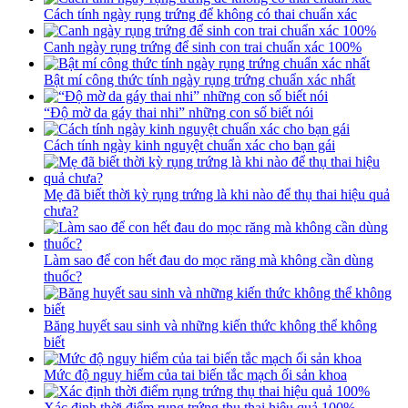
Cách tính ngày rụng trứng để không có thai chuẩn xác
Canh ngày rụng trứng để sinh con trai chuẩn xác 100%
Bật mí công thức tính ngày rụng trứng chuẩn xác nhất
“Độ mờ da gáy thai nhi” những con số biết nói
Cách tính ngày kinh nguyệt chuẩn xác cho bạn gái
Mẹ đã biết thời kỳ rụng trứng là khi nào để thụ thai hiệu quả
chưa?
Làm sao để con hết đau do mọc răng mà không cần dùng
thuốc?
Băng huyết sau sinh và những kiến thức không thể không
biết
Mức độ nguy hiểm của tai biến tắc mạch ối sản khoa
Xác định thời điểm rụng trứng thụ thai hiệu quả 100%