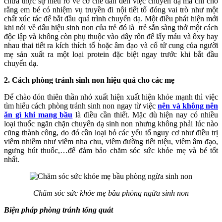
chưa thực sự hiểu rõ về cơ chế dẫn đến việc chuyển dạ mà chỉ cho
rằng em bé có nhiệm vụ truyền đi nội tiết tố đóng vai trò như một
chất xúc tác để bắt đầu quá trình chuyển dạ. Một điều phát hiện mới
khi nói về dấu hiệu sinh non của trẻ đó là trẻ sẵn sàng thở một cách
độc lập và không còn phụ thuộc vào dây rốn để lấy máu và ôxy hay
nhau thai tiết ra kích thích tố hoặc âm đạo và cổ tử cung của người
mẹ sản xuất ra một loại protein đặc biệt ngay trước khi bắt đầu
chuyển dạ.
2. Cách phòng tránh sinh non hiệu quả cho các mẹ
Để chào đón thiên thần nhỏ xuất hiện xuất hiện khỏe mạnh thì việc
tìm hiểu cách phòng tránh sinh non ngay từ việc
nên và không nên
ăn gì khi mang bầu
là điều cần thiết. Mặc dù hiện nay có nhiều
loại thuốc ngăn chặn chuyển dạ sinh non nhưng không phải lúc nào
cũng thành công, do đó cần loại bỏ các yếu tố nguy cơ như điều trị
viêm nhiễm như viêm nha chu, viêm đường tiết niệu, viêm âm đạo,
ngưng hút thuốc,…để đảm bảo chăm sóc sức khỏe mẹ và bé tốt
nhất.
Chăm sóc sức khỏe mẹ bầu phòng ngừa sinh non
Biện pháp phòng tránh tổng quát