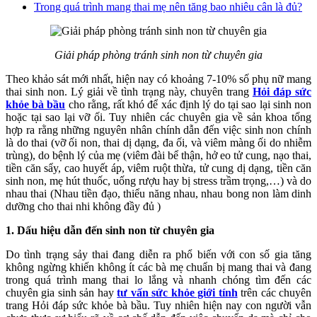
Trong quá trình mang thai mẹ nên tăng bao nhiêu cân là đủ?
Giải pháp phòng tránh sinh non từ chuyên gia
Theo khảo sát mới nhất, hiện nay có khoảng 7-10% số phụ nữ mang
thai sinh non. Lý giải về tình trạng này, chuyên trang
Hỏi đáp sức
khỏe bà bầu
cho rằng, rất khó để xác định lý do tại sao lại sinh non
hoặc tại sao lại vỡ ối. Tuy nhiên các chuyên gia về sản khoa tổng
hợp ra rằng những nguyên nhân chính dẫn đến việc sinh non chính
là do thai (vỡ ối non, thai dị dạng, đa ối, và viêm màng ối do nhiễm
trùng), do bệnh lý của mẹ (viêm đài bể thận, hở eo tử cung, nạo thai,
tiền căn sẩy, cao huyết áp, viêm ruột thừa, tử cung dị dạng, tiền căn
sinh non, mẹ hút thuốc, uống rượu hay bị stress trầm trọng,…) và do
nhau thai (Nhau tiền đạo, thiểu năng nhau, nhau bong non làm dinh
dưỡng cho thai nhi không đầy đủ )
1. Dấu hiệu dẫn đến sinh non từ chuyên gia
Do tình trạng sảy thai đang diễn ra phổ biến với con số gia tăng
không ngừng khiến không ít các bà mẹ chuẩn bị mang thai và đang
trong quá trình mang thai lo lắng và nhanh chóng tìm đến các
chuyên gia sinh sản hay
tư vấn sức khỏe giới tính
trên các chuyên
trang Hỏi đáp sức khỏe bà bầu. Tuy nhiên hiện nay con người vẫn