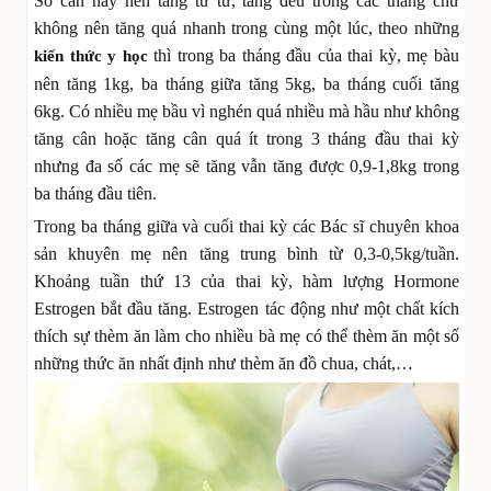
Số cân này nên tăng từ từ, tăng đều trong các tháng chứ
không nên tăng quá nhanh trong cùng một lúc, theo những
thì trong ba tháng đầu của thai kỳ, mẹ bàu
kiến thức y học
nên tăng 1kg, ba tháng giữa tăng 5kg, ba tháng cuối tăng
6kg. Có nhiều mẹ bầu vì nghén quá nhiều mà hầu như không
tăng cân hoặc tăng cân quá ít trong 3 tháng đầu thai kỳ
nhưng đa số các mẹ sẽ tăng vẫn tăng được 0,9-1,8kg trong
ba tháng đầu tiên.
Trong ba tháng giữa và cuối thai kỳ các Bác sĩ chuyên khoa
sản khuyên mẹ nên tăng trung bình từ 0,3-0,5kg/tuần.
Khoảng tuần thứ 13 của thai kỳ, hàm lượng Hormone
Estrogen bắt đầu tăng. Estrogen tác động như một chất kích
thích sự thèm ăn làm cho nhiều bà mẹ có thể thèm ăn một số
những thức ăn nhất định như thèm ăn đồ chua, chát,…