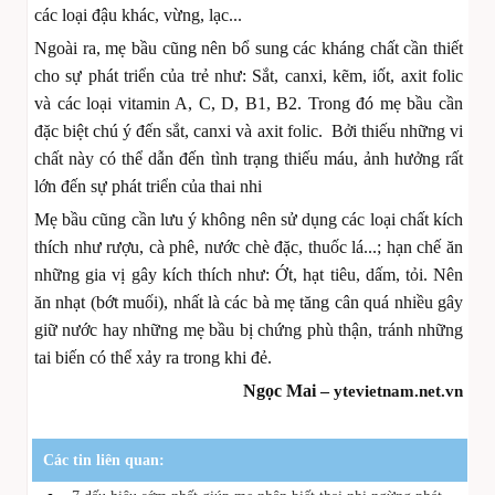
các loại đậu khác, vừng, lạc...
Ngoài ra, mẹ bầu cũng nên bổ sung các kháng chất cần thiết
cho sự phát triển của trẻ như: Sắt, canxi, kẽm, iốt, axit folic
và các loại vitamin A, C, D, B1, B2. Trong đó mẹ bầu cần
đặc biệt chú ý đến sắt, canxi và axit folic. Bởi thiếu những vi
chất này có thể dẫn đến tình trạng thiếu máu, ảnh hưởng rất
lớn đến sự phát triển của thai nhi
Mẹ bầu cũng cần lưu ý không nên sử dụng các loại chất kích
thích như rượu, cà phê, nước chè đặc, thuốc lá...; hạn chế ăn
những gia vị gây kích thích như: Ớt, hạt tiêu, dấm, tỏi. Nên
ăn nhạt (bớt muối), nhất là các bà mẹ tăng cân quá nhiều gây
giữ nước hay những mẹ bầu bị chứng phù thận, tránh những
tai biến có thể xảy ra trong khi đẻ.
Ngọc Mai –
ytevietnam.net.vn
Các tin liên quan: