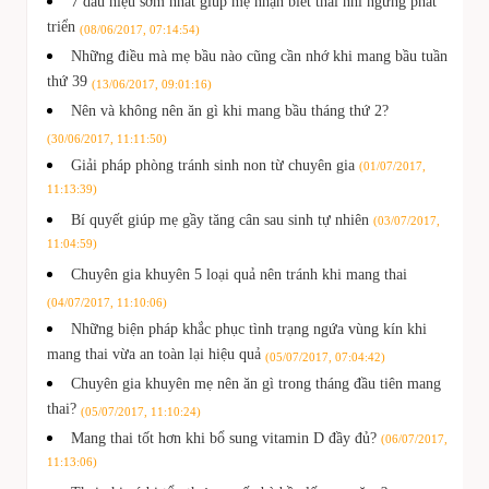
7 dấu hiệu sớm nhất giúp mẹ nhận biết thai nhi ngừng phát
triển
(08/06/2017, 07:14:54)
Những điều mà mẹ bầu nào cũng cần nhớ khi mang bầu tuần
thứ 39
(13/06/2017, 09:01:16)
Nên và không nên ăn gì khi mang bầu tháng thứ 2?
(30/06/2017, 11:11:50)
Giải pháp phòng tránh sinh non từ chuyên gia
(01/07/2017,
11:13:39)
Bí quyết giúp mẹ gầy tăng cân sau sinh tự nhiên
(03/07/2017,
11:04:59)
Chuyên gia khuyên 5 loại quả nên tránh khi mang thai
(04/07/2017, 11:10:06)
Những biện pháp khắc phục tình trạng ngứa vùng kín khi
mang thai vừa an toàn lại hiệu quả
(05/07/2017, 07:04:42)
Chuyên gia khuyên mẹ nên ăn gì trong tháng đầu tiên mang
thai?
(05/07/2017, 11:10:24)
Mang thai tốt hơn khi bổ sung vitamin D đầy đủ?
(06/07/2017,
11:13:06)