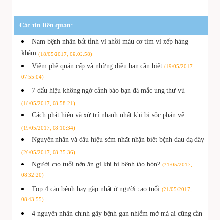
Các tin liên quan:
Nam bệnh nhân bất tỉnh vì nhồi máu cơ tim vì xếp hàng
khám
(18/05/2017, 09:02:58)
Viêm phế quản cấp và những điều bạn cần biết
(19/05/2017,
07:55:04)
7 dấu hiệu không ngờ cảnh báo bạn đã mắc ung thư vú
(18/05/2017, 08:58:21)
Cách phát hiện và xử trí nhanh nhất khi bị sốc phản vệ
(19/05/2017, 08:10:34)
Nguyên nhân và dấu hiệu sớm nhất nhận biết bệnh đau dạ dày
(20/05/2017, 08:35:36)
Người cao tuổi nên ăn gì khi bị bệnh táo bón?
(21/05/2017,
08:32:20)
Top 4 căn bệnh hay gặp nhất ở người cao tuổi
(21/05/2017,
08:43:55)
4 nguyên nhân chính gây bệnh gan nhiễm mỡ mà ai cũng cần