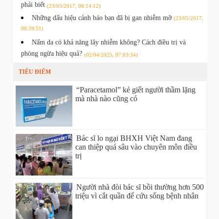
phải biết
(23/05/2017, 08:14:12)
Những dấu hiệu cảnh báo bạn đã bị gan nhiễm mỡ
(23/05/2017,
08:39:51)
Nấm da có khả năng lây nhiễm không? Cách điều trị và
phòng ngừa hiệu quả?
(02/04/2025, 07:03:34)
TIÊU ĐIỂM
“Paracetamol” kẻ giết người thầm lặng
mà nhà nào cũng có
Bác sĩ lo ngại BHXH Việt Nam đang
can thiệp quá sâu vào chuyên môn điều
trị
Người nhà đòi bác sĩ bồi thường hơn 500
triệu vì cắt quần để cứu sống bệnh nhân