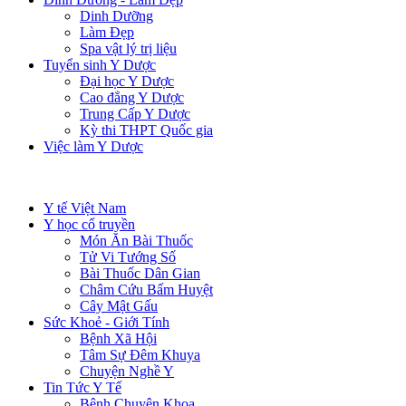
Dinh Dưỡng
Làm Đẹp
Spa vật lý trị liệu
Tuyển sinh Y Dược
Đại học Y Dược
Cao đẳng Y Dược
Trung Cấp Y Dược
Kỳ thi THPT Quốc gia
Việc làm Y Dược
Y tế Việt Nam
Y học cổ truyền
Món Ăn Bài Thuốc
Tử Vi Tướng Số
Bài Thuốc Dân Gian
Châm Cứu Bấm Huyệt
Cây Mật Gấu
Sức Khoẻ - Giới Tính
Bệnh Xã Hội
Tâm Sự Đêm Khuya
Chuyện Nghề Y
Tin Tức Y Tế
Bệnh Chuyên Khoa