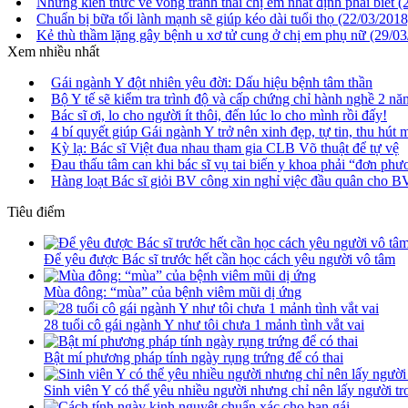
Những kiến thức về vòng tránh thai chị em nhất định phải biết
(
Chuẩn bị bữa tối lành mạnh sẽ giúp kéo dài tuổi thọ
(22/03/2018
Kẻ thù thầm lặng gây bệnh u xơ tử cung ở chị em phụ nữ
(29/03
Xem nhiều nhất
Gái ngành Y đột nhiên yêu đời: Dấu hiệu bệnh tâm thần
Bộ Y tế sẽ kiểm tra trình độ và cấp chứng chỉ hành nghề 2 năm
Bác sĩ ơi, lo cho người ít thôi, đến lúc lo cho mình rồi đấy!
4 bí quyết giúp Gái ngành Y trở nên xinh đẹp, tự tin, thu hút 
Kỳ lạ: Bác sĩ Việt đua nhau tham gia CLB Võ thuật để tự vệ
Đau thấu tâm can khi bác sĩ vụ tai biến y khoa phải “đơn ph
Hàng loạt Bác sĩ giỏi BV công xin nghỉ việc đầu quân cho B
Tiêu điểm
Để yêu được Bác sĩ trước hết cần học cách yêu người vô tâm
Mùa đông: “mùa” của bệnh viêm mũi dị ứng
28 tuổi cô gái ngành Y như tôi chưa 1 mảnh tình vắt vai
Bật mí phương pháp tính ngày rụng trứng để có thai
Sinh viên Y có thể yêu nhiều người nhưng chỉ nên lấy người t