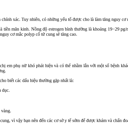
chính xác. Tuy nhiên, có những yếu tố được cho là làm tăng nguy cơ 
 và tiền mãn kinh. Nồng độ estrogen bình thường là khoảng 19−29 pg/
nguy cơ mắc polyp cổ tử cung sẽ tăng cao.
 chị em phụ nữ khó phát hiện và có thể nhầm lẫn với một số bệnh kh
ờng.
cho biết các dấu hiệu thường gặp nhất là:
h dục.
c vàng.
 cung, vì vậy bạn nên đến các cơ sở y tế sớm để được khám và chẩn đo