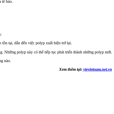
 tế bào.
:
ồn tại, dẫn đến việc polyp xuất hiện trở lại.
ng. Những polyp này có thể tiếp tục phát triển thành những polyp mới.
ng nào.
Xem thêm tại:
ytevietnam.net.vn