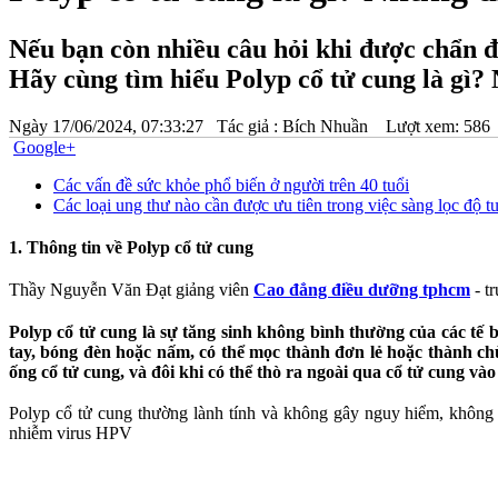
Nếu bạn còn nhiều câu hỏi khi được chẩn đoá
Hãy cùng tìm hiểu Polyp cổ tử cung là gì?
Ngày
17/06/2024, 07:33:27
Tác giả :
Bích Nhuần
Lượt xem: 586
Google+
Các vấn đề sức khỏe phổ biến ở người trên 40 tuổi
Các loại ung thư nào cần được ưu tiên trong việc sàng lọc độ tu
1. Thông tin về Polyp cổ tử cung
Thầy Nguyễn Văn Đạt giảng viên
Cao đẳng điều dưỡng tphcm
- t
Polyp cổ tử cung là sự tăng sinh không bình thường của các tế 
tay, bóng đèn hoặc nấm, có thể mọc thành đơn lẻ hoặc thành c
ống cổ tử cung, và đôi khi có thể thò ra ngoài qua cổ tử cung và
Polyp cổ tử cung thường lành tính và không gây nguy hiểm, không 
nhiễm virus HPV