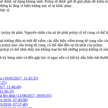
ẽ được sử dụng kháng sinh. Polyp sẽ được gửi đi giải phẫu để kiểm tra
đừng lo lắng vì hiện tượng này sẽ tự khắc phục.
bác sĩ.
y polyp tái phát. Nguyên nhân của sự tái phát polyp cổ tử cung có thể là
không điều trị triệt để viêm, các dấu hiệu viêm trong tử cung vẫn còn t
 polyp mọc sâu trong tử cung, có thể dẫn đến sự tái phát của polyp.
g polyp có thể nhìn thấy mà không loại bỏ hết những polyp không rõ rà
h kỳ hàng năm và đến gặp bác sĩ ngay nếu có bất kỳ dấu hiệu bất thườ
ậu
(19/05/2017, 11:45:35)
7:25)
017, 11:40:49)
11:56:33)
là lên đỉnh
(21/08/2017, 09:05:05)
01/2018, 07:40:08)
03/2018, 07:57:40)