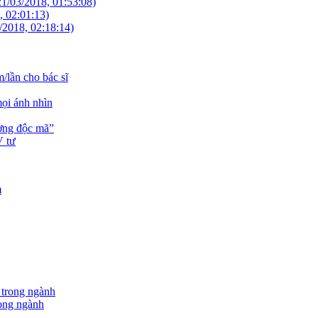
21/03/2018, 01:53:08)
, 02:01:13)
/2018, 02:18:14)
/lần cho bác sĩ
mọi ánh nhìn
ương độc mã”
V tư
rong ngành