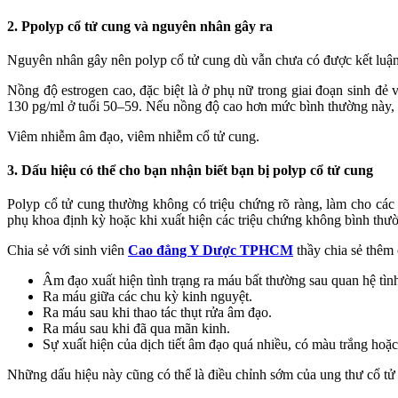
2. Ppolyp cổ tử cung và nguyên nhân gây ra
Nguyên nhân gây nên polyp cổ tử cung dù vẫn chưa có được kết luận 
Nồng độ estrogen cao, đặc biệt là ở phụ nữ trong giai đoạn sinh đẻ
130 pg/ml ở tuổi 50–59. Nếu nồng độ cao hơn mức bình thường này, 
Viêm nhiễm âm đạo, viêm nhiễm cổ tử cung.
3. Dấu hiệu có thể cho bạn nhận biết bạn bị polyp cổ tử cung
Polyp cổ tử cung thường không có triệu chứng rõ ràng, làm cho các
phụ khoa định kỳ hoặc khi xuất hiện các triệu chứng không bình thư
Chia sẻ với sinh viên
Cao đẳng Y Dược TPHCM
thầy chia sẻ thêm 
Âm đạo xuất hiện tình trạng ra máu bất thường sau quan hệ tìn
Ra máu giữa các chu kỳ kinh nguyệt.
Ra máu sau khi thao tác thụt rửa âm đạo.
Ra máu sau khi đã qua mãn kinh.
Sự xuất hiện của dịch tiết âm đạo quá nhiều, có màu trắng hoặ
Những dấu hiệu này cũng có thể là điều chỉnh sớm của ung thư cổ tử