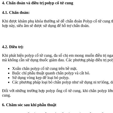
4. Chẩn đoán và điều trị polyp cổ tử cung
4.1. Chẩn đoán:
Khi được khám phụ khóa thường sẽ dễ chẩn đoán Polyp cổ tử cung thư
hợp này, siêu âm sẽ được sử dụng để hỗ trợ chẩn đoán.
4.2. Điều trị:
Khi phát hiện polyp cổ tử cung, đa số chị em mong muốn điều trị nga
mà không cần sử dụng thuốc giảm đau. Các phương pháp điều trị pol
Xoắn chân polyp cổ tử cung trên bề mặt.
Buộc chỉ phẫu thuật quanh chân polyp và cắt bỏ.
Sử dụng vòng kẹp để loại bỏ polyp.
Các phương pháp loại bỏ chân polyp như sử dụng ni tơ lỏng, dao
Đối với những trường hợp polyp ống cổ tử cung, khi chân polyp lớn,
cung.
6. Chăm sóc sau khi phẫu thuật