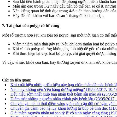
Sau khi tiến hành phẫu thuật, để phòng ngừa nhiễm khuẩn bạn s
Máu âm đạo trong 1-2 ngày đầu tiên có thể bạn sẽ có ít, nhưng 
Nên kiêng quan hệ tình dục trong 4-6 tuần theo hướng dẫn của 
Hãy đến tái khám với bác sĩ sau 1 tháng để kiểm tra lại.
7. Tái phát của polyp cổ tử cung
Một số trường hợp sau khi loại bỏ polyp, sau một thời gian có thể thấ
Viêm nhiễm mãn tính gây ra. Nếu chỉ đơn thuần loại bỏ polyp mà 
Khi cắt bỏ polyp nhưng không loại bỏ triệt để gốc rễ của những
Khi thực hiện lại việc loại bỏ polyp, chỉ giải quyết được nhữn
Vì vậy, vì sức khỏe của bạn, hãy thường xuyên đi khám sức khỏe địn
Các tin liên quan:
Khi xuất hiện những dấu hiệu này bạn chắc chắn đã mắc bệnh l
Nên hay không nên Yêu bằng đường miệng?
(19/05/2017, 10:4
Dấu hiệu sớm nhất giúp bạn nhận biết bệnh sùi mào gà
(23/05/2
Điểm mặt những nguyên nhân chính gây bệnh lậu
(23/05/2017, 
Chuyên gia tiết lộ thời điểm vàng giúp các cặp đôi cứ "gần gũi" 
Chuyên gia cảnh báo hệ luỵ khôn lường từ búp bê tình dục
(31/
Giải thích nguyên nhân tại sao tỷ lệ vô sinh ngày càng tăng
(19/