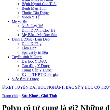
Bệnh Người Cao Tuổi
Bệnh Mãn Tính
Thuốc Tân Dược
Video Y Tế
Mẹ và Bé
Nuôi Dạy Trẻ
Dinh Dưỡng Cho Trẻ
Mẹ Bầu - Mẹ Bỉm Sữa
Dinh Dưỡng - Làm Đẹp
Dinh Dưỡng
Làm Đẹp
Spa vật lý trị liệu
Tuyển sinh Y Dược
Đại học Y Dược
Cao đẳng Y Dược
Trung Cấp Y Dược
Kỳ thi THPT Quốc gia
Việc làm Y Dược
Trang chủ
»
Sức Khoẻ - Giới Tính
Polyp cổ tử cung là gì? Những đ