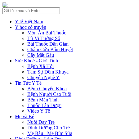
Y tế Việt Nam
Y học cổ truyền
Món Ăn Bài Thuốc
Tử Vi Tướng Số
Bài Thuốc Dân Gian
Châm Cứu Bấm Huyệt
Cây Mật Gấu
Sức Khoẻ - Giới Tính
Bệnh Xã Hội
Tâm Sự Đêm Khuya
Chuyện Nghề Y
Tin Tức Y Tế
Bệnh Chuyên Khoa
Bệnh Người Cao Tuổi
Bệnh Mãn Tính
Thuốc Tân Dược
Video Y Tế
Mẹ và Bé
Nuôi Dạy Trẻ
Dinh Dưỡng Cho Trẻ
Mẹ Bầu - Mẹ Bỉm Sữa
Dinh Dưỡng - Làm Đẹp