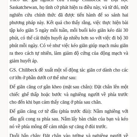
Saskatchewan, họ tình cờ phát hiện ra điều này, và từ đó, một
nghiên cứu chính thức đã được tiến hành để so sánh hai
phương pháp này. Kết quả cho thấy rằng, việc thực hiện bài
tập kéo giãn 5 ngày mỗi tuần, mỗi buổi kéo giãn kéo dài 30
phút, có thể cải thiện huyết áp nhiều hơn so với việc đi bộ 30
phút mỗi ngày. Có vẻ như việc kéo giãn giúp mạch máu giãn
ra theo cách tự nhiên, làm giảm độ cứng của động mạch và
giảm huyết áp.
GS. Chilibeck đề xuất một số động tác giãn cơ dành cho các
cơ lớn ở phần dưới cơ thể như sau:
Để giãn căng cơ gân kheo (mặt sau chân): Đặt chân lên một
chiếc ghế thấp hoặc bước và nghiêng người về phía trước
cho đến khi bạn cảm thấy căng ở phía sau chân.
Để giãn căng cơ tứ đầu (phía trước đùi): Nằm nghiêng với
đầu gối cong ra phía sau. Nắm lấy bàn chân của bạn và kéo
nó về phía mông để cảm nhận sự căng ở đùi trước.
Duỗi bắp chân: Đặt chân vào tường và nghiêng người về