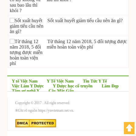
Sốt xuất huyết giảm tiểu cầu nên ăn gì?
Từ tháng 12 năm 2018, 5 đối tượng được
miễn hoàn toàn viện phí
Y tế Việt Nam
Y Tế Việt Nam
Tin Tức Y Tế
Việc Làm Y Dược
Y Dược học cổ truyền
Làm Đẹp
Tâm sự nghề Y
Cây Mật Gấu
Copyright © 2017
. All right reserved.
®
Ghi rõ nguồn https://ytevietnam.net.vn.