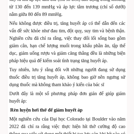
từ 130 đến 139 mmHg và áp lực tâm trương (chỉ số dưới)
nằm giữa 80 đến 89 mmHg.
Nếu không được điều trị, tăng huyết áp có thể dẫn đến các
vấn đề sức khỏe như đau tim, đột quỵ, suy tim và bệnh thận.
Nghiên cứu đã chỉ ra rằng, việc thay đổi lối sống bao gồm
giảm cân, hạn chế lượng muối trong khẩu phần ăn, tập thể
dục, giảm uống rượu và giảm căng thẳng đều là những biện
pháp hiệu quả để kiểm soát tình trạng tăng huyết áp.
Tuy nhiên, lưu ý rằng đối với những người đang sử dụng
thuốc điều trị tăng huyết áp, không bao giờ nên ngưng sử
dụng thuốc mà không tham khảo ý kiến của bác sĩ
Dưới đây là một số phương pháp đơn giản để giúp giảm
huyết áp:
Rèn luyện hơi thở để giảm huyết áp
Một nghiên cứu của Đại học Colorado tại Boulder vào năm
2022 đã chỉ ra rằng việc thực hiện hít thở cường độ cao
thông qua việc sử dụng một thiết bị tạo lực cản khi hít vào có