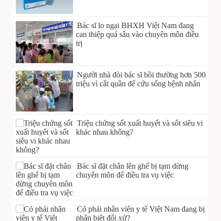
Bác sĩ lo ngại BHXH Việt Nam đang
can thiệp quá sâu vào chuyên môn điều
trị
Người nhà đòi bác sĩ bồi thường hơn 500
triệu vì cắt quần để cứu sống bệnh nhân
Triệu chứng sốt xuất huyết và sốt siêu vi
khác nhau không?
Bác sĩ đặt chân lên ghế bị tạm dừng
chuyên môn để điều tra vụ việc
Có phải nhân viên y tế Việt Nam đang bị
phân biệt đối xử?