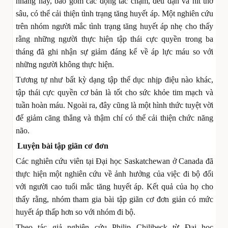
nhàng này, bao gồm các động tác chậm, đều đặn và hít thở
sâu, có thể cải thiện tình trạng tăng huyết áp. Một nghiên cứu
trên nhóm người mắc tình trạng tăng huyết áp nhẹ cho thấy
rằng những người thực hiện tập thái cực quyền trong ba
tháng đã ghi nhận sự giảm đáng kể về áp lực máu so với
những người không thực hiện.
Tương tự như bất kỳ dạng tập thể dục nhịp điệu nào khác,
tập thái cực quyền cơ bản là tốt cho sức khỏe tim mạch và
tuần hoàn máu. Ngoài ra, đây cũng là một hình thức tuyệt vời
để giảm căng thẳng và thậm chí có thể cải thiện chức năng
não.
Luyện bài tập giãn cơ đơn
Các nghiên cứu viên tại Đại học Saskatchewan ở Canada đã
thực hiện một nghiên cứu về ảnh hưởng của việc đi bộ đối
với người cao tuổi mắc tăng huyết áp. Kết quả của họ cho
thấy rằng, nhóm tham gia bài tập giãn cơ đơn giản có mức
huyết áp thấp hơn so với nhóm đi bộ.
Theo tác giả nghiên cứu Philip Chilibeck từ Đại học