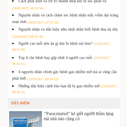
Cách phát hiện và xử trí nhanh nhất khi bị sốc phản vệ
(19/05/2017, 08:10:34)
Nguyên nhân và cách chăm sóc bệnh nhân mắc viêm đại tràng
mạn tính
(20/05/2017, 07:37:32)
Nguyên nhân và dấu hiệu sớm nhất nhận biết bệnh đau dạ dày
(20/05/2017, 08:35:36)
Người cao tuổi nên ăn gì khi bị bệnh táo bón?
(21/05/2017,
08:32:20)
Top 4 căn bệnh hay gặp nhất ở người cao tuổi
(21/05/2017,
08:43:55)
4 nguyên nhân chính gây bệnh gan nhiễm mỡ mà ai cũng cần
phải biết
(23/05/2017, 08:14:12)
Những dấu hiệu cảnh báo bạn đã bị gan nhiễm mỡ
(23/05/2017,
08:39:51)
TIÊU ĐIỂM
“Paracetamol” kẻ giết người thầm lặng
mà nhà nào cũng có