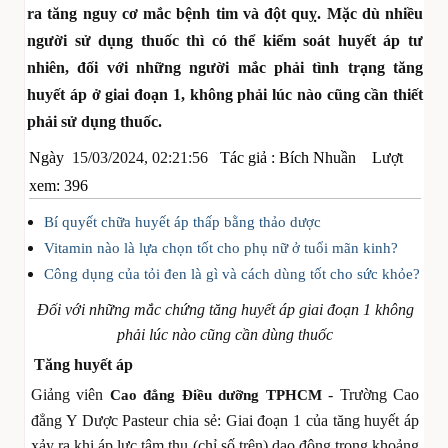
ra tăng nguy cơ mắc bệnh tim và đột quỵ. Mặc dù nhiều
người sử dụng thuốc thì có thể kiểm soát huyết áp tư
nhiên, đối với những người mắc phải tình trạng tăng
huyết áp ở giai đoạn 1, không phải lúc nào cũng cần thiết
phải sử dụng thuốc.
Ngày
15/03/2024, 02:21:56
Tác giả :
Bích Nhuần
Lượt
xem: 396
Bí quyết chữa huyết áp thấp bằng thảo dược
Vitamin nào là lựa chọn tốt cho phụ nữ ở tuổi mãn kinh?
Công dụng của tỏi đen là gì và cách dùng tốt cho sức khỏe?
Đối với những mắc chứng tăng huyết áp giai đoạn 1 không
phải lúc nào cũng cần dùng thuốc
Tăng huyết áp
Giảng viên
- Trường Cao
Cao đẳng Điều dưỡng TPHCM
đẳng Y Dược Pasteur chia sẻ: Giai đoạn 1 của tăng huyết áp
xảy ra khi áp lực tâm thu (chỉ số trên) dao động trong khoảng