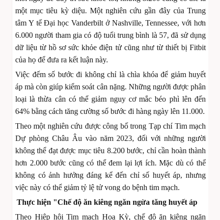
một mục tiêu kỳ diệu. Một nghiên cứu gần đây của Trung
tâm Y tế Đại học Vanderbilt ở Nashville, Tennessee, với hơn
6.000 người tham gia có độ tuổi trung bình là 57, đã sử dụng
dữ liệu từ hồ sơ sức khỏe điện tử cũng như từ thiết bị Fitbit
của họ để đưa ra kết luận này.
Việc đếm số bước đi không chỉ là chìa khóa để giảm huyết
áp mà còn giúp kiểm soát cân nặng. Những người được phân
loại là thừa cân có thể giảm nguy cơ mắc béo phì lên đến
64% bằng cách tăng cường số bước đi hàng ngày lên 11.000.
Theo một nghiên cứu được công bố trong Tạp chí Tim mạch
Dự phòng Châu Âu vào năm 2023, đối với những người
không thể đạt được mục tiêu 8.200 bước, chỉ cần hoàn thành
hơn 2.000 bước cũng có thể đem lại lợi ích. Mặc dù có thể
không có ảnh hưởng đáng kể đến chỉ số huyết áp, nhưng
việc này có thể giảm tỷ lệ tử vong do bệnh tim mạch.
Thực hiện "Chế độ ăn kiêng ngăn ngừa tăng huyết áp
Theo Hiệp hội Tim mạch Hoa Kỳ, chế độ ăn kiêng ngăn