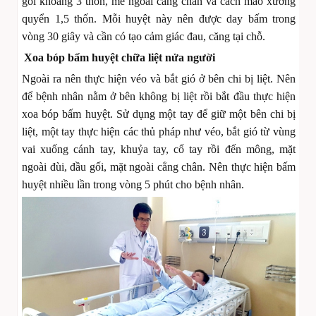
gối khoảng 3 thốn, mé ngoài cẳng chân và cách mào xương
quyển 1,5 thốn. Mỗi huyệt này nên được day bấm trong
vòng 30 giây và cần có tạo cảm giác đau, căng tại chỗ.
Xoa bóp bấm huyệt chữa liệt nửa người
Ngoài ra nên thực hiện véo và bắt gió ở bên chi bị liệt. Nên
để bệnh nhân nằm ở bên không bị liệt rồi bắt đầu thực hiện
xoa bóp bấm huyệt. Sử dụng một tay để giữ một bên chi bị
liệt, một tay thực hiện các thủ pháp như véo, bắt gió từ vùng
vai xuống cánh tay, khuỷa tay, cổ tay rồi đến mông, mặt
ngoài đùi, đầu gối, mặt ngoài cẳng chân. Nên thực hiện bấm
huyệt nhiều lần trong vòng 5 phút cho bệnh nhân.