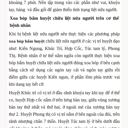
khoảng 7 phút. Nên tập trung vào các phần như vai, khuỷa
tay, háng và đầu gối để giảm thiểu tình trạng liệt nửa người.
Xoa bóp bấm huyệt chữa liệt nửa người trên cơ thể
bệnh nhân
Khi bị bệnh liệt nửa người nên thực hiện các phương pháp
chữa liệt nửa người ở các vị trí huyệt đạo
xoa bóp bấm huyệt
như: Kiên Ngung, Khúc Trì, Hợp Cốc, Túc tam lý, Phong
Thị. Bệnh nhân ở tư thế nằm ngửa còn người thực hiện xoa
bóp bấm huyệt chữa liệt nửa người đúng xoa bóp ở bên cạnh
bằng cách sử dụng các ngón tay cái và ngón tay giữa rồi
điểm giữa các huyệt Kiên ngun, ở phần lõm phía trươc vai
khi dang tay hết cỡ.
Huyệt Khúc trì có vị trí ở đầu rãnh khuỷa tay khi tay để ở thế
co, huyệt Hợp cốc nằm ở trên lưng bàn tay, giữa vùng xương
bàn tay thứ nhất và thứ hai, ở ngoài mé của xương bàn tay
thư 2. Huyệt Phong thị có vị trí nằm ở bên ngoài của đùi, trên
rãnh nhượng chân 7 thốn. Huyệt Túc tam lý ở bên dưới đầu