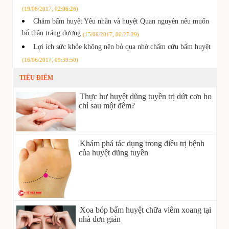
(19/06/2017, 02:06:26)
Chăm bấm huyệt Yêu nhãn và huyệt Quan nguyên nếu muốn
bổ thận tráng dương
(15/06/2017, 00:27:29)
Lợi ích sức khỏe không nên bỏ qua nhờ chấm cứu bấm huyệt
(16/06/2017, 09:39:50)
TIÊU ĐIỂM
Thực hư huyệt dũng tuyền trị dứt cơn ho
chỉ sau một đêm?
Khám phá tác dụng trong điều trị bệnh
của huyệt dũng tuyền
Xoa bóp bấm huyệt chữa viêm xoang tại
nhà đơn giản