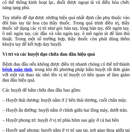
có thể thông kinh hoạt lạc, đuổi được ngoại tà và điều hòa chức
năng tạng phủ.
Tuy nhiên để đạt được những hiệu quả nhất định cần phụ thuộc vào
đôi bàn tay tài hoa của thầy thuốc. Trong quá trình điều trị, thầy
thuốc sử dụng các vị trí như góc bàn tay, lòng bàn tay, đốt ngón tay,
ô mô ngón tay, các đầu và vân ngón tay, ô mô ngón út để làm thủ
thuật. Trong một số trường hợp, thầy thuốc còn phải dùng thêm
khuỷu tay để kết hợp day huyệt.
Ví trí và các huyệt đạo chữa đau đầu hiệu quả
Bệnh đau đầu nếu không được điều trị nhanh chóng có thể trở thành
bệnh mãn tính
, trong khi đó phương pháp bấm huyệt rất đơn giản
với một vài thao tác nhỏ lên vị trí huyệt có liên quan sẽ làm giảm
đau đầu hiệu quả.
Các huyệt để bấm chữa đau đầu bao gồm:
– Huyệt thái dương: huyệt nằm ở 2 bên thái dương, cuối chân mày.
– Huyệt ẩn đường: huyệt nằm ở chính giữa hai lông mày, dưới trán.
– Huyệt phong trì: huyệt ở vị trí phía hõm sau gáy ở cả hai bên
– Huyệt quế phong: huyệt nằm ở vị trí sau tai, nơi giao thoa giữa tai