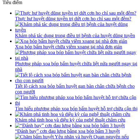
Tiêu điểm
Thực hư huyệt dũng tuyền trị dứt cơn ho chỉ sau một đêm?
Khám phá tác dụng trong điều trị bệnh của huyệt dũng tuyền
Xoa bóp bấm huyệt chữa viêm xoang tại nhà đơn giản
Phương pháp xoa bóp bấm huyệt chữa liệt nửa người ngay tại
nhà
Tiết lộ cách xoa bóp bấm huyệt gan bàn chân chữa bệnh cho
con người
Tìm hiểu phương pháp xoa bóp bấm huyệt hỗ trợ chữa cận thị
Khám phá tinh hoa và diệu kỳ của nghệ thuật châm cứu
“Đánh bay” cơn đau lưng bằng xoa bóp bấm 3 huyệt