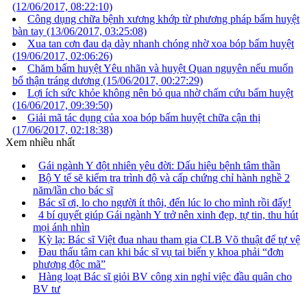
(12/06/2017, 08:22:10)
Công dụng chữa bệnh xương khớp từ phương pháp bấm huyệt
bàn tay
(13/06/2017, 03:25:08)
Xua tan cơn đau dạ dày nhanh chóng nhờ xoa bóp bấm huyệt
(19/06/2017, 02:06:26)
Chăm bấm huyệt Yêu nhãn và huyệt Quan nguyên nếu muốn
bổ thận tráng dương
(15/06/2017, 00:27:29)
Lợi ích sức khỏe không nên bỏ qua nhờ chấm cứu bấm huyệt
(16/06/2017, 09:39:50)
Giải mã tác dụng của xoa bóp bấm huyệt chữa cận thị
(17/06/2017, 02:18:38)
Xem nhiều nhất
Gái ngành Y đột nhiên yêu đời: Dấu hiệu bệnh tâm thần
Bộ Y tế sẽ kiểm tra trình độ và cấp chứng chỉ hành nghề 2
năm/lần cho bác sĩ
Bác sĩ ơi, lo cho người ít thôi, đến lúc lo cho mình rồi đấy!
4 bí quyết giúp Gái ngành Y trở nên xinh đẹp, tự tin, thu hút
mọi ánh nhìn
Kỳ lạ: Bác sĩ Việt đua nhau tham gia CLB Võ thuật để tự vệ
Đau thấu tâm can khi bác sĩ vụ tai biến y khoa phải “đơn
phương độc mã”
Hàng loạt Bác sĩ giỏi BV công xin nghỉ việc đầu quân cho
BV tư