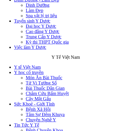
Dinh Dưỡng
Làm Đẹp
Spa vật lý trị liệu
Tuyển sinh Y Dược
Đại học Y Dược
Cao đẳng Y Dược
Trung Cấp Y Dược
Kỳ thi THPT Quốc gia
Việc làm Y Dược
Y Tế Việt Nam
Y tế Việt Nam
Y học cổ truyền
Món Ăn Bài Thuốc
Tử Vi Tướng Số
Bài Thuốc Dân Gian
Châm Cứu Bấm Huyệt
Cây Mật Gấu
Sức Khoẻ - Giới Tính
Bệnh Xã Hội
Tâm Sự Đêm Khuya
Chuyện Nghề Y
Tin Tức Y Tế
Bệnh Chuyên Khoa