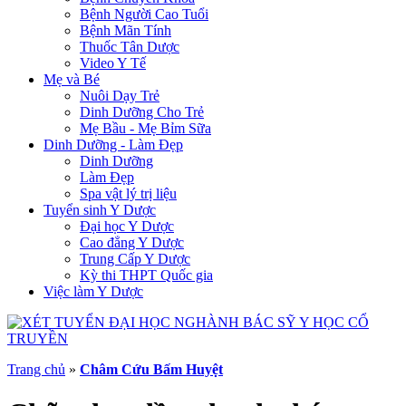
Bệnh Người Cao Tuổi
Bệnh Mãn Tính
Thuốc Tân Dược
Video Y Tế
Mẹ và Bé
Nuôi Dạy Trẻ
Dinh Dưỡng Cho Trẻ
Mẹ Bầu - Mẹ Bỉm Sữa
Dinh Dưỡng - Làm Đẹp
Dinh Dưỡng
Làm Đẹp
Spa vật lý trị liệu
Tuyển sinh Y Dược
Đại học Y Dược
Cao đẳng Y Dược
Trung Cấp Y Dược
Kỳ thi THPT Quốc gia
Việc làm Y Dược
Trang chủ
»
Châm Cứu Bấm Huyệt