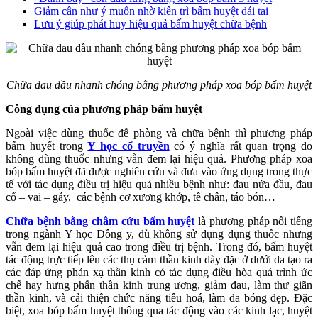
Giảm cân như ý muốn nhờ kiên trì bấm huyệt dái tai
Lưu ý giúp phát huy hiệu quả bấm huyệt chữa bệnh
Chữa đau đầu nhanh chóng bằng phương pháp xoa bóp bấm huyệt
Công dụng của phương pháp bấm huyệt
Ngoài việc dùng thuốc để phòng và chữa bệnh thì phương pháp
bấm huyết trong
Y học cổ truyền
có ý nghĩa rất quan trọng do
không dùng thuốc nhưng vẫn đem lại hiệu quả. Phương pháp xoa
bóp bấm huyệt đã được nghiên cứu và đưa vào ứng dụng trong thực
tế với tác dụng điều trị hiệu quả nhiều bệnh như: đau nửa đầu, đau
cổ – vai – gáy, các bệnh cơ xương khớp, tê chân, táo bón…
Chữa bệnh bằng châm cứu bấm huyệt
là phương pháp nổi tiếng
trong ngành Y học Đông y, dù không sử dụng dụng thuốc nhưng
vẫn đem lại hiệu quả cao trong điều trị bệnh. Trong đó, bấm huyệt
tác động trực tiếp lên các thụ cảm thần kinh dày đặc ở dưới da tạo ra
các đáp ứng phản xạ thần kinh có tác dụng điều hòa quá trình ức
chế hay hưng phấn thần kinh trung ương, giảm đau, làm thư giãn
thần kinh, và cải thiện chức năng tiêu hoá, làm da bóng đẹp. Đặc
biệt, xoa bóp bấm huyệt thông qua tác động vào các kinh lạc, huyệt