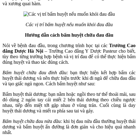
và xương quai hàm.
Các vị trí bấm huyệt nếu muốn khỏi đau đầu
Hướng dẫn cách bấm huyệt chữa đau đầu
Nói về bệnh đau đầu, trong chương trình học tại các
Trường Cao
đẳng Dược Hà Nội
– Trường Cao đẳng Y Dược Pasteur cho biết,
tùy theo từng trường hợp bệnh và vị trí đau để có thể thực hiện bấm
đúng huyệt và thao tác đúng cách.
Bấm huyệt chữa đau đỉnh đầu:
bạn thực hiện kết hợp bấm các
huyệt thái dương và nên thực hiện trước khi đi ngủ để chữa đau đầu
và tạo giấc ngủ ngon. Cách bấm huyệt như sau:
Bấm huyệt thái dương: bạn nằm hoặc ngồi theo tư thế thoải mái, sau
đó dùng 2 ngón tay cái miết 2 bên thái dương theo chiều ngược
nhau, tiếp đến miệt tới gặp nhau ở vùng trán. Cuối cùng là day
huyệt thái dương và miết ra phía sau tai và gáy.
Bấm huyệt chữa đau nửa đầu:
khi bị đau nửa đầu thường huyệt thái
dương và bấm huyệt ấn đường là đơn giản và cho hiệu quả nhanh
nhất.