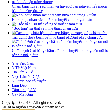
Chăm bấm huyệt Yêu nhãn và huyệt Quan nguyên nếu muốn
bổ thận tráng dương
Khôi phục nhan sắc nhờ bấm huyệt chỉ trong 2 tuần
“Bóc trần” sự thật về nghệ thuật châm cứu
Tác dụng chữa bệnh bất ngờ bằng phương pháp châm cứu
Chữa bệnh Gút bằng châm cứu bấm huyệt – không còn nỗi lo
bệnh “ nhà giàu”
Y tế Việt Nam
Y Tế Việt Nam
Tin Tức Y Tế
Việc Làm Y Dược
Y Dược học cổ truyền
Làm Đẹp
Tâm sự nghề Y
Cây Mật Gấu
Copyright © 2017
. All right reserved.
®
Ghi rõ nguồn https://ytevietnam.net.vn.