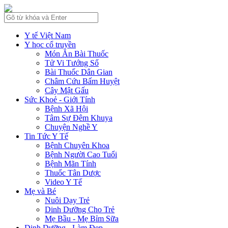
Y tế Việt Nam
Y học cổ truyền
Món Ăn Bài Thuốc
Tử Vi Tướng Số
Bài Thuốc Dân Gian
Châm Cứu Bấm Huyệt
Cây Mật Gấu
Sức Khoẻ - Giới Tính
Bệnh Xã Hội
Tâm Sự Đêm Khuya
Chuyện Nghề Y
Tin Tức Y Tế
Bệnh Chuyên Khoa
Bệnh Người Cao Tuổi
Bệnh Mãn Tính
Thuốc Tân Dược
Video Y Tế
Mẹ và Bé
Nuôi Dạy Trẻ
Dinh Dưỡng Cho Trẻ
Mẹ Bầu - Mẹ Bỉm Sữa
Dinh Dưỡng - Làm Đẹp