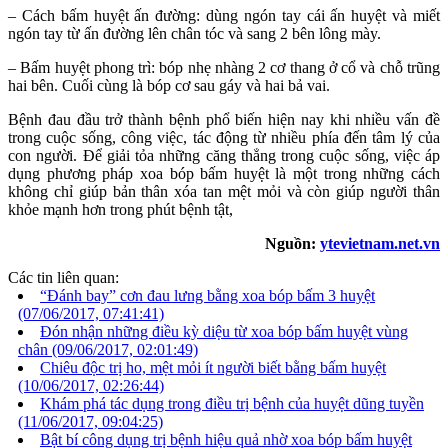
– Cách bấm huyệt ấn đường: dùng ngón tay cái ấn huyệt và miết
ngón tay từ ấn đường lên chân tóc và sang 2 bên lông mày.
– Bấm huyệt phong trì: bóp nhẹ nhàng 2 cơ thang ở cổ và chỗ trũng
hai bên. Cuối cùng là bóp cơ sau gáy và hai bả vai.
Bệnh đau đầu trở thành bệnh phổ biến hiện nay khi nhiều vấn đề
trong cuộc sống, công việc, tác động từ nhiều phía đến tâm lý của
con người. Để giải tỏa những căng thẳng trong cuộc sống, việc áp
dụng phương pháp xoa bóp bấm huyệt là một trong những cách
không chỉ giúp bản thân xóa tan mệt mỏi và còn giúp người thân
khỏe mạnh hơn trong phút bệnh tật,
Nguồn:
ytevietnam.net.vn
Các tin liên quan:
“Đánh bay” cơn đau lưng bằng xoa bóp bấm 3 huyệt
(07/06/2017, 07:41:41)
Đón nhận những điều kỳ diệu từ xoa bóp bấm huyệt vùng
chân
(09/06/2017, 02:01:49)
Chiêu độc trị ho, mệt mỏi ít người biết bằng bấm huyệt
(10/06/2017, 02:26:44)
Khám phá tác dụng trong điều trị bệnh của huyệt dũng tuyền
(11/06/2017, 09:04:25)
Bật bí công dụng trị bệnh hiệu quả nhờ xoa bóp bấm huyệt