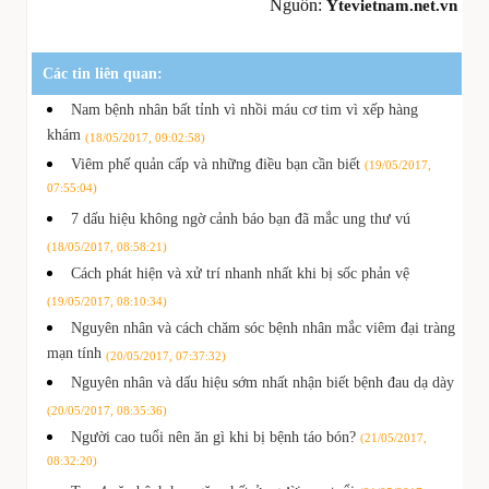
Nguồn:
Ytevietnam.net.vn
Các tin liên quan:
Nam bệnh nhân bất tỉnh vì nhồi máu cơ tim vì xếp hàng
khám
(18/05/2017, 09:02:58)
Viêm phế quản cấp và những điều bạn cần biết
(19/05/2017,
07:55:04)
7 dấu hiệu không ngờ cảnh báo bạn đã mắc ung thư vú
(18/05/2017, 08:58:21)
Cách phát hiện và xử trí nhanh nhất khi bị sốc phản vệ
(19/05/2017, 08:10:34)
Nguyên nhân và cách chăm sóc bệnh nhân mắc viêm đại tràng
mạn tính
(20/05/2017, 07:37:32)
Nguyên nhân và dấu hiệu sớm nhất nhận biết bệnh đau dạ dày
(20/05/2017, 08:35:36)
Người cao tuổi nên ăn gì khi bị bệnh táo bón?
(21/05/2017,
08:32:20)