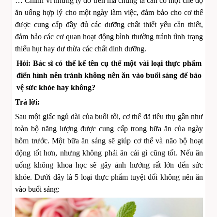
… Chính vì những lý do trên mà chúng ta cần có một chế độ
ăn uống hợp lý cho một ngày làm việc, đảm bảo cho cơ thể
được cung cấp đầy đủ các dưỡng chất thiết yếu cần thiết,
đảm bảo các cơ quan hoạt động bình thường tránh tình trạng
thiếu hụt hay dư thừa các chất dinh dưỡng.
Hỏi: Bác sĩ có thể kể tên cụ thể một vài loại thực phẩm
điển hình nên tránh không nên ăn vào buổi sáng để bảo
vệ sức khỏe hay không?
Trả lời:
Sau một giấc ngủ dài của buổi tối, cơ thể đã tiêu thụ gần như
toàn bộ năng lượng được cung cấp trong bữa ăn của ngày
hôm trước. Một bữa ăn sáng sẽ giúp cơ thể và não bộ hoạt
động tốt hơn, nhưng không phải ăn cái gì cũng tốt. Nếu ăn
uống không khoa học sẽ gây ảnh hưởng rất lớn đến sức
khỏe. Dưới đây là 5 loại thực phẩm tuyệt đối không nên ăn
vào buổi sáng: