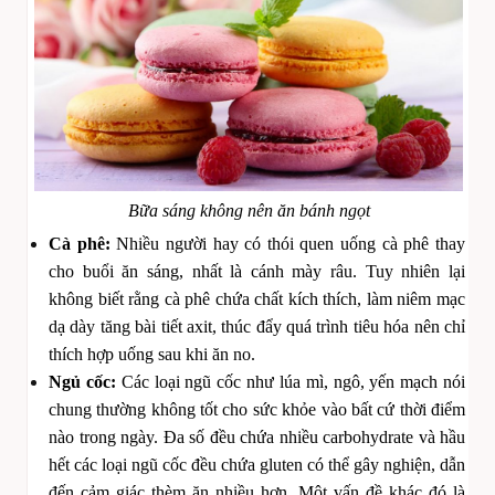
Bữa sáng không nên ăn bánh ngọt
Cà phê:
Nhiều người hay có thói quen uống cà phê thay
cho buổi ăn sáng, nhất là cánh mày râu. Tuy nhiên lại
không biết rằng cà phê chứa chất kích thích, làm niêm mạc
dạ dày tăng bài tiết axit, thúc đẩy quá trình tiêu hóa nên chỉ
thích hợp uống sau khi ăn no.
Ngủ cốc:
Các loại ngũ cốc như lúa mì, ngô, yến mạch nói
chung thường không tốt cho sức khỏe vào bất cứ thời điểm
nào trong ngày. Đa số đều chứa nhiều carbohydrate và hầu
hết các loại ngũ cốc đều chứa gluten có thể gây nghiện, dẫn
đến cảm giác thèm ăn nhiều hơn. Một vấn đề khác đó là