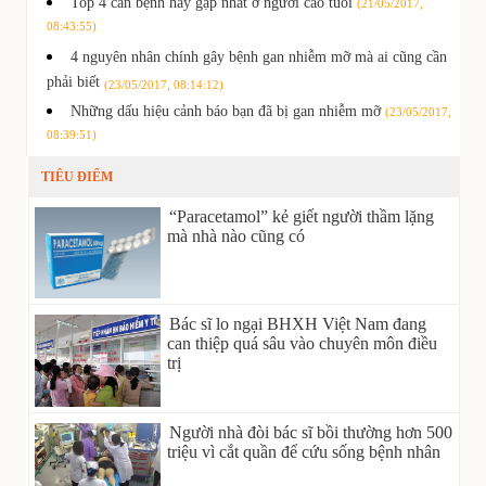
Top 4 căn bệnh hay gặp nhất ở người cao tuổi
(21/05/2017,
08:43:55)
4 nguyên nhân chính gây bệnh gan nhiễm mỡ mà ai cũng cần
phải biết
(23/05/2017, 08:14:12)
Những dấu hiệu cảnh báo bạn đã bị gan nhiễm mỡ
(23/05/2017,
08:39:51)
TIÊU ĐIỂM
“Paracetamol” kẻ giết người thầm lặng
mà nhà nào cũng có
Bác sĩ lo ngại BHXH Việt Nam đang
can thiệp quá sâu vào chuyên môn điều
trị
Người nhà đòi bác sĩ bồi thường hơn 500
triệu vì cắt quần để cứu sống bệnh nhân