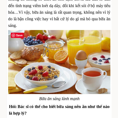
đến tình trạng viêm loét dạ dày, đôi khi kết sỏi ở bộ máy tiêu
hóa…Vì vậy, bữa ăn sáng là rất quan trọng, không nên vì lý
do là bận công việc hay vì bất cứ lý do gì mà bỏ qua bữa ăn
sáng.
Save
Bữa ăn sáng lành mạnh
Hỏi: Bác sĩ có thể cho biết bữa sáng nên ăn như thế nào
là hợp lý?