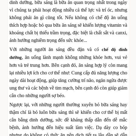
dinh dưỡng, bữa sáng là bữa ăn quan trọng nhất trong ngày
vì chúng ta phải hoạt động nhiều cả thể lực và trí óc, nhưng
không phải ăn gì cũng tốt. Nếu không có chế độ ăn uống
thích hợp hoặc bỏ qua bữa ăn sáng sẽ khiến lượng vitamin và
khoáng chất bị thiếu trầm trọng, đặc biệt là chất sắt và canxi,
ảnh hưởng nghiêm trọng đến sức khỏe...
Với những người ăn sáng đều đặn và có
chế độ dinh
, ăn uống lành mạnh không những khỏe hơn, vui vẻ
dưỡng
hơn và trẻ trung hơn. Bên cạnh đó, ăn sáng hợp lý còn mang
lại nhiều lợi ích cho cơ thể như: Cung cấp đủ năng lượng cho
ngày dài hoạt động, giúp tăng cường trí não, ngăn ngừa được
ung thư và các bệnh về tim mạch, bên cạnh đó còn giúp giảm
cân cho những người sợ béo.
Ngược lại, với những người thường xuyên bỏ bữa sáng hay
thậm chí là bỏ luôn bữa sáng thì sẽ khiến cho cơ thể bị mất
cân bằng dinh dưỡng, sức đề kháng thấp dẫn đến dễ mắc
bệnh, ảnh hưởng đến hiệu suất làm việc. Dạ dày co bóp
nhưng do không có thức ăn nên dịch tiết ra lâu dần sẽ dẫn