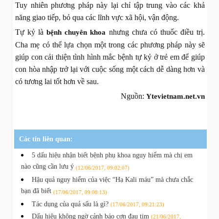
Tuy nhiên phương pháp này lại chỉ tập trung vào các khả
năng giao tiếp, bỏ qua các lĩnh vực xã hội, vận động.
Tự kỷ là
nhưng chưa có thuốc điều trị.
bệnh chuyên khoa
Cha mẹ có thể lựa chọn một trong các phương pháp này sẽ
giúp con cải thiện tình hình mắc bệnh tự kỷ ở trẻ em để giúp
con hòa nhập trở lại với cuộc sống một cách dễ dàng hơn và
có tương lai tốt hơn về sau.
Nguồn:
Ytevietnam.net.vn
Các tin liên quan:
5 dấu hiệu nhận biết bệnh phụ khoa nguy hiểm mà chị em
nào cũng cần lưu ý
(12/06/2017, 09:02:07)
Hậu quả nguy hiểm của việc “Hạ Kali máu” mà chưa chắc
bạn đã biết
(17/06/2017, 09:08:13)
Tác dụng của quả sấu là gì?
(17/06/2017, 09:21:23)
Dấu hiệu không ngờ cảnh báo cơn đau tim
(21/06/2017,