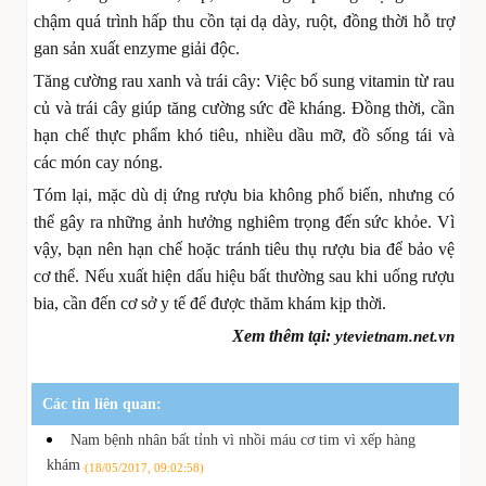
chậm quá trình hấp thu cồn tại dạ dày, ruột, đồng thời hỗ trợ
gan sản xuất enzyme giải độc.
Tăng cường rau xanh và trái cây: Việc bổ sung vitamin từ rau
củ và trái cây giúp tăng cường sức đề kháng. Đồng thời, cần
hạn chế thực phẩm khó tiêu, nhiều dầu mỡ, đồ sống tái và
các món cay nóng.
Tóm lại, mặc dù dị ứng rượu bia không phổ biến, nhưng có
thể gây ra những ảnh hưởng nghiêm trọng đến sức khỏe. Vì
vậy, bạn nên hạn chế hoặc tránh tiêu thụ rượu bia để bảo vệ
cơ thể. Nếu xuất hiện dấu hiệu bất thường sau khi uống rượu
bia, cần đến cơ sở y tế để được thăm khám kịp thời.
Xem thêm tại:
ytevietnam.net.vn
Các tin liên quan:
Nam bệnh nhân bất tỉnh vì nhồi máu cơ tim vì xếp hàng
khám
(18/05/2017, 09:02:58)