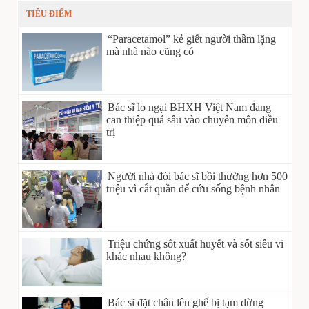
TIÊU ĐIỂM
“Paracetamol” kẻ giết người thầm lặng
mà nhà nào cũng có
Bác sĩ lo ngại BHXH Việt Nam đang
can thiệp quá sâu vào chuyên môn điều
trị
Người nhà đòi bác sĩ bồi thường hơn 500
triệu vì cắt quần để cứu sống bệnh nhân
Triệu chứng sốt xuất huyết và sốt siêu vi
khác nhau không?
Bác sĩ đặt chân lên ghế bị tạm dừng