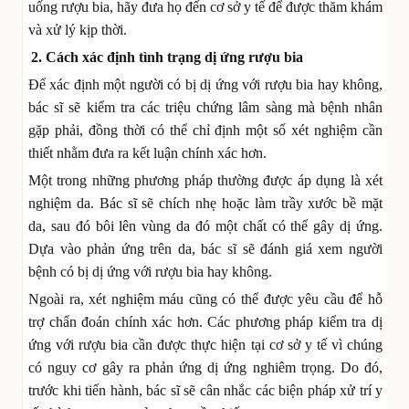
uống rượu bia, hãy đưa họ đến cơ sở y tế để được thăm khám
và xử lý kịp thời.
2. Cách xác định tình trạng dị ứng rượu bia
Để xác định một người có bị dị ứng với rượu bia hay không,
bác sĩ sẽ kiểm tra các triệu chứng lâm sàng mà bệnh nhân
gặp phải, đồng thời có thể chỉ định một số xét nghiệm cần
thiết nhằm đưa ra kết luận chính xác hơn.
Một trong những phương pháp thường được áp dụng là xét
nghiệm da. Bác sĩ sẽ chích nhẹ hoặc làm trầy xước bề mặt
da, sau đó bôi lên vùng da đó một chất có thể gây dị ứng.
Dựa vào phản ứng trên da, bác sĩ sẽ đánh giá xem người
bệnh có bị dị ứng với rượu bia hay không.
Ngoài ra, xét nghiệm máu cũng có thể được yêu cầu để hỗ
trợ chẩn đoán chính xác hơn. Các phương pháp kiểm tra dị
ứng với rượu bia cần được thực hiện tại cơ sở y tế vì chúng
có nguy cơ gây ra phản ứng dị ứng nghiêm trọng. Do đó,
trước khi tiến hành, bác sĩ sẽ cân nhắc các biện pháp xử trí y