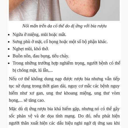
Nổi mẩn trên da có thể do dị ứng với bia rượu
Ngứa ở miệng, mũi hoặc mắt.
Sưng phù ở mặt, cổ họng hoặc một số bộ phận khác.
Nghẹt mũi, khó thở.
Buồn nôn, đau bụng, tiêu chảy.
Trong những trường hợp nghiêm trọng, người bệnh có thể
bị chóng mặt, lú lẫn,...
Nếu cơ thể không dung nạp được rượu bia nhưng vẫn tiếp
tục sử dụng trong thời gian dài, nguy cơ mắc các bệnh nguy
hiểm như xơ gan, ung thư khoang miệng, ung thư vòm
họng,... sẽ tăng cao.
Mặc dù dị ứng rượu bia khá hiếm gặp, nhưng nó có thể gây
sốc phản vệ và đe dọa tính mạng. Do đó, nếu phát hiện
người thân xuất hiện các dấu hiệu nghi ngờ dị ứng sau khi