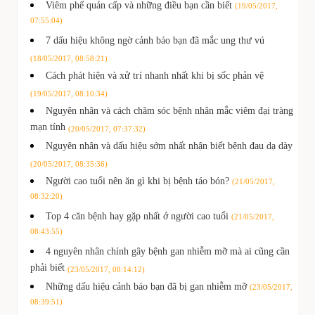
Viêm phế quản cấp và những điều bạn cần biết
(19/05/2017,
07:55:04)
7 dấu hiệu không ngờ cảnh báo bạn đã mắc ung thư vú
(18/05/2017, 08:58:21)
Cách phát hiện và xử trí nhanh nhất khi bị sốc phản vệ
(19/05/2017, 08:10:34)
Nguyên nhân và cách chăm sóc bệnh nhân mắc viêm đại tràng
mạn tính
(20/05/2017, 07:37:32)
Nguyên nhân và dấu hiệu sớm nhất nhận biết bệnh đau dạ dày
(20/05/2017, 08:35:36)
Người cao tuổi nên ăn gì khi bị bệnh táo bón?
(21/05/2017,
08:32:20)
Top 4 căn bệnh hay gặp nhất ở người cao tuổi
(21/05/2017,
08:43:55)
4 nguyên nhân chính gây bệnh gan nhiễm mỡ mà ai cũng cần
phải biết
(23/05/2017, 08:14:12)
Những dấu hiệu cảnh báo bạn đã bị gan nhiễm mỡ
(23/05/2017,
08:39:51)