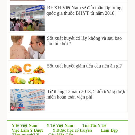
BHXH Việt Nam sẽ đấu thầu tập trung
quốc gia thuốc BHYT từ năm 2018
Sốt xuất huyết có lây không và sau bao
lâu thì khỏi ?
Sốt xuất huyết giảm tiểu cầu nên ăn gì?
Từ tháng 12 năm 2018, 5 đối tượng được
miễn hoàn toàn viện phí
Y tế Việt Nam
Y Tế Việt Nam
Tin Tức Y Tế
Việc Làm Y Dược
Y Dược học cổ truyền
Làm Đẹp