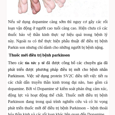
Nếu sử dụng dopamine càng sớm thì nguy cơ gây các rối
loạn vận động ở người cao tuổi càng cao. Hiện chưa có các
thuốc bảo vệ thần kinh thực sự hiệu quả trong bệnh lý
này.
Ngoài ra có thể thực hiện phẫu thuật để điều trị bệnh
Parkin son nhưng chỉ dành cho những người bị bệnh nặng.
Thuốc mới điều trị bệnh parkinson
Theo các
đã được công bố các chuyên gia đã
tin tức y tế
phát triển được phương pháp điều trị mới cho bệnh nhân
Parkinson. Việc sử dụng
protein SV2C điều tiết việc tiết ra
các chất dẫn truyền thần kinh trong đại não, bao gồm cả
dopamine. Bởi vì Dopamine sẽ kiểm soát phản ứng cảm xúc,
động lực và hoạt động thể chất. Thuốc mới điều trị bệnh
Parkinson đang trong quá trình nghiên cứu và có hi vọng
phát triển thuốc mới để điều trị bệnh Parkinson – bệnh thoái
hóa thần kinh và các rối loạn khác liên quan đến Dopamine.