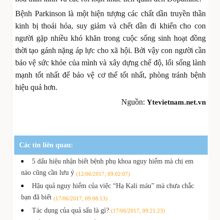
Bệnh Parkinson là một hiện tượng các chất dần truyền thần
kinh bị thoái hóa, suy giảm và chết dần đi khiến cho con
người gặp nhiều khó khăn trong cuộc sống sinh hoạt đồng
thời tạo gánh nặng áp lực cho xã hội. Bởi vậy con người cần
bảo vệ sức khỏe của mình và xây dựng chế độ, lối sống lành
mạnh tốt nhất để bảo vệ cơ thể tốt nhất, phòng tránh bệnh
hiệu quả hơn.
Nguồn:
Ytevietnam.net.vn
Các tin liên quan:
5 dấu hiệu nhận biết bệnh phụ khoa nguy hiểm mà chị em
nào cũng cần lưu ý
(12/06/2017, 09:02:07)
Hậu quả nguy hiểm của việc “Hạ Kali máu” mà chưa chắc
bạn đã biết
(17/06/2017, 09:08:13)
Tác dụng của quả sấu là gì?
(17/06/2017, 09:21:23)