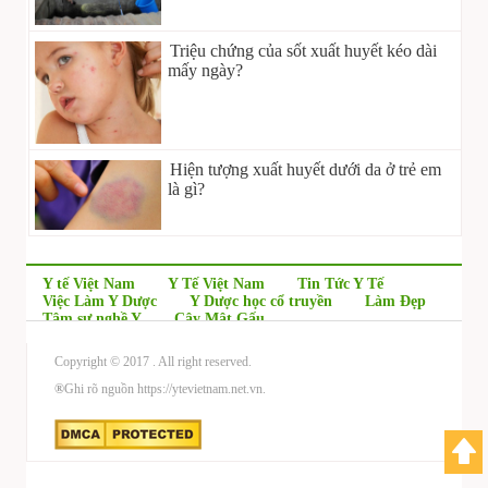
Triệu chứng của sốt xuất huyết kéo dài
mấy ngày?
Hiện tượng xuất huyết dưới da ở trẻ em
là gì?
Y tế Việt Nam
Y Tế Việt Nam
Tin Tức Y Tế
Việc Làm Y Dược
Y Dược học cổ truyền
Làm Đẹp
Tâm sự nghề Y
Cây Mật Gấu
Copyright © 2017
. All right reserved.
®
Ghi rõ nguồn https://ytevietnam.net.vn.