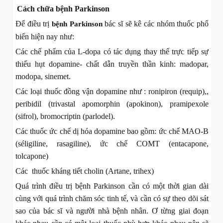
Cách chữa bệnh Parkinson
Để điều trị
bác sĩ sẽ kê các nhóm thuốc phổ
bệnh Parkinson
biến hiện nay như:
Các chế phẩm của L-dopa có tác dụng thay thế trực tiếp sự
thiếu hụt dopamine- chất dẫn truyền thần kinh: madopar,
modopa, sinemet.
Các loại thuốc đồng vận dopamine như : ronipiron (requip),,
peribidil (trivastal apomorphin (apokinon), pramipexole
(sifrol), bromocriptin (parlodel).
Các thuốc ức chế dị hóa dopamine bao gồm: ức chế MAO-B
(séligiline, rasagiline), ức chế COMT (entacapone,
tolcapone)
Các thuốc kháng tiết cholin (Artane, trihex)
Quá trình điều trị bệnh Parkinson cần có một thời gian dài
cùng với quá trình chăm sóc tinh tế, và cần có sự theo dõi sát
sao của bác sĩ và người nhà bệnh nhân. Ơ từng giai đoạn