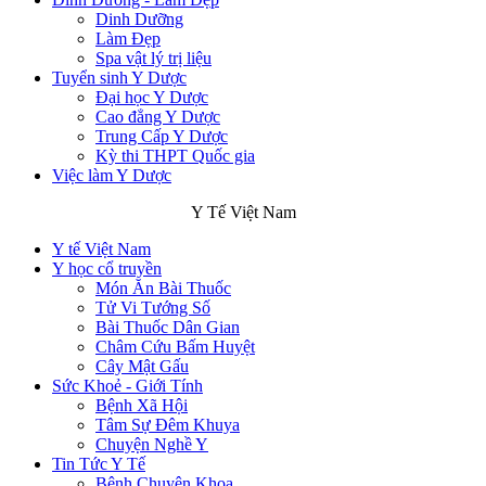
Dinh Dưỡng
Làm Đẹp
Spa vật lý trị liệu
Tuyển sinh Y Dược
Đại học Y Dược
Cao đẳng Y Dược
Trung Cấp Y Dược
Kỳ thi THPT Quốc gia
Việc làm Y Dược
Y Tế Việt Nam
Y tế Việt Nam
Y học cổ truyền
Món Ăn Bài Thuốc
Tử Vi Tướng Số
Bài Thuốc Dân Gian
Châm Cứu Bấm Huyệt
Cây Mật Gấu
Sức Khoẻ - Giới Tính
Bệnh Xã Hội
Tâm Sự Đêm Khuya
Chuyện Nghề Y
Tin Tức Y Tế
Bệnh Chuyên Khoa