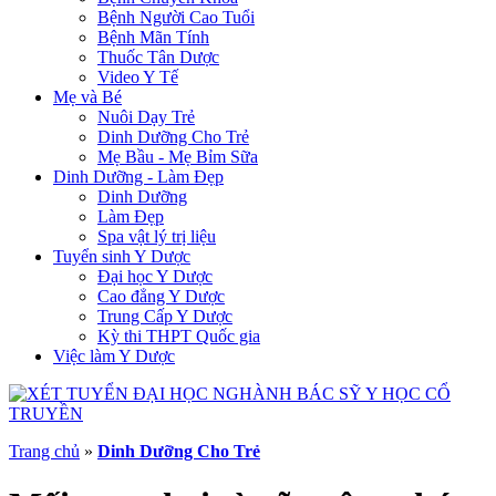
Bệnh Người Cao Tuổi
Bệnh Mãn Tính
Thuốc Tân Dược
Video Y Tế
Mẹ và Bé
Nuôi Dạy Trẻ
Dinh Dưỡng Cho Trẻ
Mẹ Bầu - Mẹ Bỉm Sữa
Dinh Dưỡng - Làm Đẹp
Dinh Dưỡng
Làm Đẹp
Spa vật lý trị liệu
Tuyển sinh Y Dược
Đại học Y Dược
Cao đẳng Y Dược
Trung Cấp Y Dược
Kỳ thi THPT Quốc gia
Việc làm Y Dược
Trang chủ
»
Dinh Dưỡng Cho Trẻ