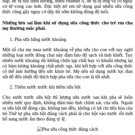
hấp, dễ bị suy dinh dưỡng, thiếu vitamin A, dễ bị dị ứng và có nguy
cơ tử vong cao hơn. Đặc biệt trẻ em sử dụng quá nhiều sữa công
thức cũng gây nguy cơ dậy thì sớm không đúng độ tuổi.
Những lưu sai lầm khi sử dụng sữa công thức cho trẻ em cha
mẹ thường mắc phải.
Pha sữa bằng nước khoáng
Một số cha mẹ mua nước khoáng về pha sữa cho con với suy nghĩ
những loại nước đóng chai này đảm bảo độ sạch và tinh khiết. Tuy
nhiên nước khoáng dù không chứa tạp chất hay vi khuẩn nhưng lại
có hàm lượng khoáng chất phức tạp, khi kết hợp với sữa công thức
có thể ảnh hưởng đến sức khỏe bé. Mẹ nên sử dụng nước lọc đun
sôi để đến nhiệt độ thích hợp pha sữa cho con là tốt nhất.
Thêm nước trước khi thêm sữa bột
Cho nước trước sữa bột thì lượng sữa nước sau khi pha sẽ luôn
nhiều mức quy định, không đảm bảo tính chính xác của sữa. Ngoài
ra sữa bột dễ đóng cặn, không tan đều, không có lợi chi tiêu hóa của
trẻ.Thứ tự pha sữa bột đúng cách phải là cho bột vào trước rồi mới
bổ sung nước ấm theo đúng tỷ lệ.