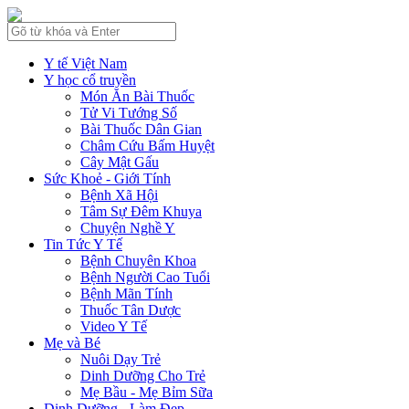
Y tế Việt Nam
Y học cổ truyền
Món Ăn Bài Thuốc
Tử Vi Tướng Số
Bài Thuốc Dân Gian
Châm Cứu Bấm Huyệt
Cây Mật Gấu
Sức Khoẻ - Giới Tính
Bệnh Xã Hội
Tâm Sự Đêm Khuya
Chuyện Nghề Y
Tin Tức Y Tế
Bệnh Chuyên Khoa
Bệnh Người Cao Tuổi
Bệnh Mãn Tính
Thuốc Tân Dược
Video Y Tế
Mẹ và Bé
Nuôi Dạy Trẻ
Dinh Dưỡng Cho Trẻ
Mẹ Bầu - Mẹ Bỉm Sữa
Dinh Dưỡng - Làm Đẹp