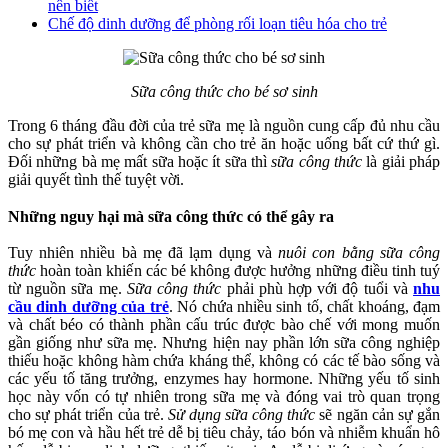
nên biết
Chế độ dinh dưỡng để phòng rối loạn tiêu hóa cho trẻ
Sữa công thức cho bé sơ sinh
Trong 6 tháng đầu đời của trẻ sữa mẹ là nguồn cung cấp đủ nhu cầu
cho sự phát triển và không cần cho trẻ ăn hoặc uống bất cứ thứ gì.
Đối những bà mẹ mất sữa hoặc ít sữa thì
sữa công thức
là giải pháp
giải quyết tình thế tuyệt vời.
Những nguy hại mà sữa công thức có thể gây ra
Tuy nhiên nhiều bà mẹ đã lạm dụng và
nuôi con bằng sữa công
thức
hoàn toàn khiến các bé không được hưởng những điều tinh tuý
từ nguồn sữa mẹ.
Sữa công thức
phải phù hợp với độ tuổi và
nhu
cầu dinh dưỡng của trẻ
. Nó chứa nhiều sinh tố, chất khoáng, đạm
và chất béo có thành phần cấu trúc được bào chế với mong muốn
gần giống như sữa mẹ. Nhưng hiện nay phần lớn sữa công nghiệp
thiếu hoặc không hàm chứa kháng thể, không có các tế bào sống và
các yếu tố tăng trưởng, enzymes hay hormone. Những yếu tố sinh
học này vốn có tự nhiên trong sữa mẹ và đóng vai trò quan trọng
cho sự phát triển của trẻ.
Sử dụng sữa công thức
sẽ ngăn cản sự gắn
bó mẹ con và hầu hết trẻ dễ bị tiêu chảy, táo bón và nhiễm khuẩn hô