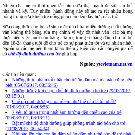
Nhiều cha mẹ có thói quen lắc bình sữa thật mạnh để sữa tan hết
nhanh và kỹ. Tuy nhiên, hành động này sẽ tạo ra rất nhiều bong
bóng trong sữa khiến trẻ uống phải dẫn đến đầy hơi, nấc, trớ.
Sữa công thức cho bé sơ sinh mặc dù chứa nhiều dưỡng chất nhưng
vẫn không thể bằng sữa mẹ chính vì vậy tốt nhất vẫn các bà mẹ
thực hiện việc nuôi con bằng sữa mẹ trong 6 tháng đầu, cho trẻ bú
đến 18-24 tháng tuổi để cho trẻ có sự phát triển tốt và tự nhiên nhất.
Ngoài ra các mẹ nên tham khảo thêm ý kiến của các chuyên gia để
có
chế độ dinh dưỡng cho trẻ
phù hợp
Nguồn:
ytevietnam.net.vn
Các tin liên quan:
Những thực phẩm tốt nhất cho trẻ ăn dặm mà mẹ nào cũng nên
biết
(05/07/2017, 08:36:46)
Những lưu ý khi chọn chế độ dinh dưỡng cho trẻ
(29/07/2017,
03:15:01)
Chế độ dinh dưỡng cho trẻ em như thế nào là tốt nhất?
(01/08/2017, 04:05:55)
7 yếu tố quan trọng nhất ảnh hưởng đến chiều cao của trẻ
(09/08/2017, 08:18:21)
Bật mí chế độ dinh dưỡng giúp phòng tránh táo bón cho trẻ
(11/08/2017, 06:54:34)
Khi nào lên cho con ăn dặm và ăn dặm như thế nào để trẻ phát