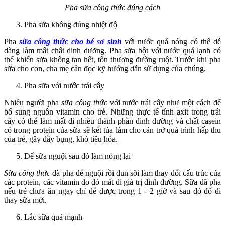
Pha sữa công thức đúng cách
Pha sữa không đúng nhiệt độ
Pha
sữa công thức cho bé sơ sinh
với nước quá nóng có thể dễ
dàng làm mất chất dinh dưỡng. Pha sữa bột với nước quá lạnh có
thể khiến sữa không tan hết, tổn thương đường ruột. Trước khi pha
sữa cho con, cha mẹ cần đọc kỹ hướng dẫn sử dụng của chúng.
Pha sữa với nước trái cây
Nhiều người pha
sữa công thức
với nước trái cây như một cách để
bổ sung nguồn vitamin cho trẻ. Những thực tế tính axit trong trái
cây có thể làm mất đi nhiều thành phần dinh dưỡng và chất casein
có trong protein của sữa sẽ kết tủa làm cho cản trở quá trình hấp thu
của trẻ, gây đầy bụng, khó tiêu hóa.
Để sữa nguội sau đó làm nóng lại
Sữa công thức
đã pha để nguội rồi đun sôi làm thay đổi cấu trúc của
các protein, các vitamin do đó mất đi giá trị dinh dưỡng. Sữa đã pha
nếu trẻ chưa ăn ngay chỉ để được trong 1 - 2 giờ và sau đó đổ đi
thay sữa mới.
Lắc sữa quá mạnh