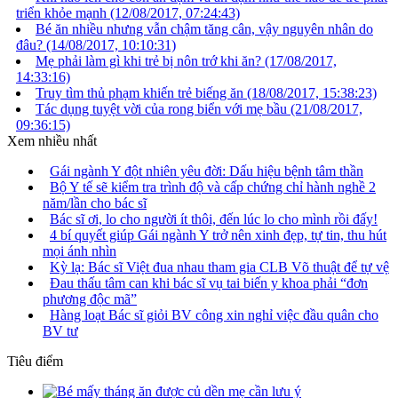
triển khỏe mạnh
(12/08/2017, 07:24:43)
Bé ăn nhiều nhưng vẫn chậm tăng cân, vậy nguyên nhân do
đâu?
(14/08/2017, 10:10:31)
Mẹ phải làm gì khi trẻ bị nôn trớ khi ăn?
(17/08/2017,
14:33:16)
Truy tìm thủ phạm khiến trẻ biếng ăn
(18/08/2017, 15:38:23)
Tác dụng tuyệt vời của rong biển với mẹ bầu
(21/08/2017,
09:36:15)
Xem nhiều nhất
Gái ngành Y đột nhiên yêu đời: Dấu hiệu bệnh tâm thần
Bộ Y tế sẽ kiểm tra trình độ và cấp chứng chỉ hành nghề 2
năm/lần cho bác sĩ
Bác sĩ ơi, lo cho người ít thôi, đến lúc lo cho mình rồi đấy!
4 bí quyết giúp Gái ngành Y trở nên xinh đẹp, tự tin, thu hút
mọi ánh nhìn
Kỳ lạ: Bác sĩ Việt đua nhau tham gia CLB Võ thuật để tự vệ
Đau thấu tâm can khi bác sĩ vụ tai biến y khoa phải “đơn
phương độc mã”
Hàng loạt Bác sĩ giỏi BV công xin nghỉ việc đầu quân cho
BV tư
Tiêu điểm