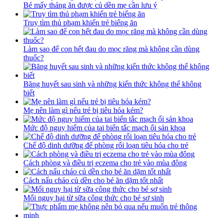
Bé mấy tháng ăn được củ dền mẹ cần lưu ý
Truy tìm thủ phạm khiến trẻ biếng ăn
Làm sao để con hết đau do mọc răng mà không cần dùng
thuốc?
Băng huyết sau sinh và những kiến thức không thể không
biết
Mẹ nên làm gì nếu trẻ bị tiêu hóa kém?
Mức độ nguy hiểm của tai biến tắc mạch ối sản khoa
Chế độ dinh dưỡng để phòng rối loạn tiêu hóa cho trẻ
Cách phòng và điều trị eczema cho trẻ vào mùa đông
Cách nấu cháo củ dền cho bé ăn dặm tốt nhất
Mối nguy hại từ sữa công thức cho bé sơ sinh