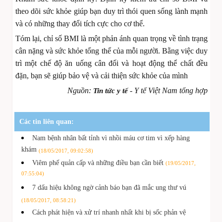
theo dõi sức khỏe giúp bạn duy trì thói quen sống lành mạnh
và có những thay đổi tích cực cho cơ thể.
Tóm lại, chỉ số BMI là một phản ánh quan trọng về tình trạng
cân nặng và sức khỏe tổng thể của mỗi người. Bằng việc duy
trì một chế độ ăn uống cân đối và hoạt động thể chất đều
đặn, bạn sẽ giúp bảo vệ và cải thiện sức khỏe của mình
Nguồn:
- Y tế Việt Nam tổng hợp
Tin tức y tế
Các tin liên quan:
Nam bệnh nhân bất tỉnh vì nhồi máu cơ tim vì xếp hàng
khám
(18/05/2017, 09:02:58)
Viêm phế quản cấp và những điều bạn cần biết
(19/05/2017,
07:55:04)
7 dấu hiệu không ngờ cảnh báo bạn đã mắc ung thư vú
(18/05/2017, 08:58:21)
Cách phát hiện và xử trí nhanh nhất khi bị sốc phản vệ