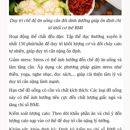
Duy trì chế độ ăn uống cân đối dinh dưỡng giúp ổn định chỉ
số khối cơ thể BMI
Hoạt động thể chất đều đặn: Tập thể dục thường xuyên ít
nhất 150 phút/tuần để duy trì khối lượng cơ và đốt cháy calo
tự nhiên, giúp duy trì cân nặng ổn định.
Giảm stress: Stress có thể ảnh hưởng đến chế độ ăn uống và
làm tăng cân. Áp dụng các phương pháp giảm stress như
thiền, yoga, nghe nhạc, đọc sách,... giúp cải thiện tâm lý và
duy trì cân nặng lành mạnh.
Hạn chế đồ uống có cồn và chất kích thích: Các loại đồ uống
này có thể ảnh hưởng tiêu cực đến chất lượng giấc ngủ và
tăng chỉ số BMI.
Kiểm soát lượng calo: Theo dõi khẩu phần ăn và chú ý đến
lượng calo nạp vào cơ thể để duy trì cân nặng lý tưởng.
Khám sức khỏe định kỳ: Định kỳ kiểm tra chỉ số BMI và