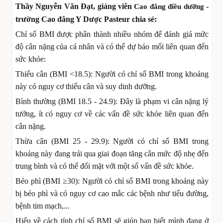
Thầy Nguyễn Văn Đạt, giảng viên
-
Cao đẳng điều dưỡng
trường Cao đẳng Y Dược Pasteur chia sẻ:
Chỉ số BMI được phân thành nhiều nhóm để đánh giá mức
độ cân nặng của cá nhân và có thể dự báo mối liên quan đến
sức khỏe:
Thiếu cân (BMI <18.5): Người có chỉ số BMI trong khoảng
này có nguy cơ thiếu cân và suy dinh dưỡng.
Bình thường (BMI 18.5 - 24.9): Đây là phạm vi cân nặng lý
tưởng, ít có nguy cơ về các vấn đề sức khỏe liên quan đến
cân nặng.
Thừa cân (BMI 25 - 29.9): Người có chỉ số BMI trong
khoảng này đang trải qua giai đoạn tăng cân mức độ nhẹ đến
trung bình và có thể đối mặt với một số vấn đề sức khỏe.
Béo phì (BMI ≥30): Người có chỉ số BMI trong khoảng này
bị béo phì và có nguy cơ cao mắc các bệnh như tiểu đường,
bệnh tim mạch,...
Hiểu về cách tính chỉ số BMI sẽ giúp bạn biết mình đang ở