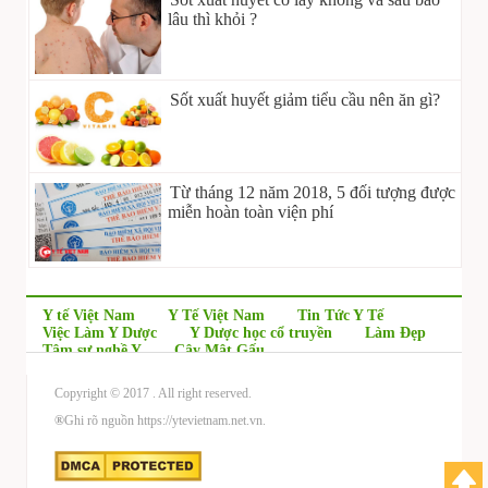
lâu thì khỏi ?
Sốt xuất huyết giảm tiểu cầu nên ăn gì?
Từ tháng 12 năm 2018, 5 đối tượng được
miễn hoàn toàn viện phí
Y tế Việt Nam
Y Tế Việt Nam
Tin Tức Y Tế
Việc Làm Y Dược
Y Dược học cổ truyền
Làm Đẹp
Tâm sự nghề Y
Cây Mật Gấu
Copyright © 2017
. All right reserved.
®
Ghi rõ nguồn https://ytevietnam.net.vn.