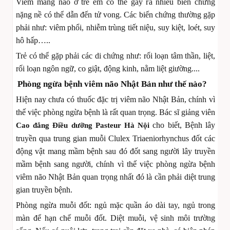
Viêm màng não ở trẻ em có thể gây ra nhiều biến chứng
nặng nề có thể dẫn đến tử vong. Các biến chứng thường gặp
phải như: viêm phổi, nhiễm trùng tiết niệu, suy kiệt, loét, suy
hô hấp…..
Trẻ có thể gặp phải các di chứng như: rối loạn tâm thần, liệt,
rối loạn ngôn ngữ, co giật, động kinh, nằm liệt giường....
Phòng ngừa bệnh viêm não Nhật Bản như thế nào?
Hiện nay chưa có thuốc đặc trị viêm não Nhật Bản, chính vì
thế việc phòng ngừa bệnh là rất quan trọng. Bác sĩ giảng viên
cho biết, Bệnh lây
Cao đẳng Điều dưỡng Pasteur Hà Nội
truyền qua trung gian muỗi Clulex Triaeniorhynchus đốt các
động vật mang mầm bệnh sau đó đốt sang người lây truyền
mầm bệnh sang người, chính vì thế việc phòng ngừa bệnh
viêm não Nhật Bản quan trọng nhất đó là cần phải diệt trung
gian truyền bệnh.
Phòng ngừa muỗi đốt: ngủ mặc quần áo dài tay, ngủ trong
màn để hạn chế muỗi đốt. Diệt muỗi, vệ sinh môi trường