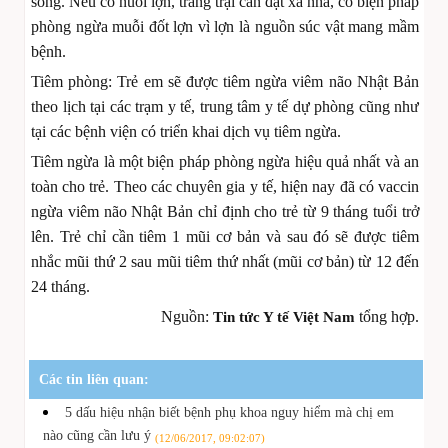
sống. Nếu có nuôi lợn, trang trại cần đặt xa nhà, có biện pháp
phòng ngừa muỗi đốt lợn vì lợn là nguồn súc vật mang mầm
bệnh.
Tiêm phòng: Trẻ em sẽ được tiêm ngừa viêm não Nhật Bản
theo lịch tại các trạm y tế, trung tâm y tế dự phòng cũng như
tại các bệnh viện có triển khai dịch vụ tiêm ngừa.
Tiêm ngừa là một biện pháp phòng ngừa hiệu quả nhất và an
toàn cho trẻ. Theo các chuyên gia y tế, hiện nay đã có vaccin
ngừa viêm não Nhật Bản chỉ định cho trẻ từ 9 tháng tuổi trở
lên. Trẻ chỉ cần tiêm 1 mũi cơ bản và sau đó sẽ được tiêm
nhắc mũi thứ 2 sau mũi tiêm thứ nhất (mũi cơ bản) từ 12 đến
24 tháng.
Nguồn:
tổng hợp.
Tin tức Y tế Việt Nam
Các tin liên quan:
5 dấu hiệu nhận biết bệnh phụ khoa nguy hiểm mà chị em
nào cũng cần lưu ý
(12/06/2017, 09:02:07)