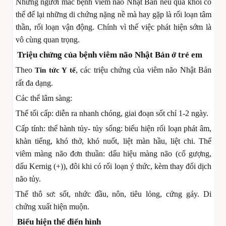
Những người mắc bệnh viêm não Nhật Bản nếu qua khỏi có
thể để lại những di chứng nặng nề mà hay gặp là rối loạn tâm
thần, rối loạn vận động. Chính vì thế việc phát hiện sớm là
vô cùng quan trọng.
Triệu chứng của bệnh viêm não Nhật Bản ở trẻ em
Theo
, các triệu chứng của viêm não Nhật Bản
Tin tức Y tế
rất đa dạng.
Các thể lâm sàng:
Thể tối cấp: diễn ra nhanh chóng, giai đoạn sốt chỉ 1-2 ngày.
Cấp tính: thể hành tủy- tủy sống: biểu hiện rối loạn phát âm,
khàn tiếng, khó thở, khó nuốt, liệt màn hầu, liệt chi. Thể
viêm màng não đơn thuần: dấu hiệu màng não (cổ gượng,
dấu Kernig (+)), đôi khi có rối loạn ý thức, kèm thay đổi dịch
não tủy.
Thể thô sơ: sốt, nhức đầu, nôn, tiêu lỏng, cứng gáy. Di
chứng xuất hiện muộn.
Biểu hiện thể điển hình