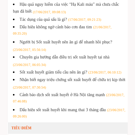
Hậu quả nguy hiểm của việc “Hạ Kali máu” mà chưa chắc
bạn đã biết
(17/06/2017, 09:08:13)
Tác dụng của quả sấu là gì?
(17/06/2017, 09:21:23)
Dấu hiệu không ngờ cảnh báo cơn đau tim
(21/06/2017,
09:35:20)
Người bị Sốt xuất huyết nên ăn gì để nhanh hồi phục?
(23/06/2017, 05:56:14)
Chuyên gia hướng dẫn điều trị sốt xuất huyết tại nhà
(23/06/2017, 06:05:34)
Sốt xuất huyết giảm tiểu cầu nên ăn gì?
(23/06/2017, 06:10:12)
Nhận biết ngay triệu chứng sốt xuất huyết để chữa trị kịp thời
(23/06/2017, 07:30:54)
Cảnh báo dịch sốt xuất huyết ở Hà Nội tăng mạnh
(23/06/2017,
07:46:08)
Dấu hiệu sốt xuất huyết khi mang thai 3 tháng đầu
(23/06/2017,
09:26:00)
TIÊU ĐIỂM