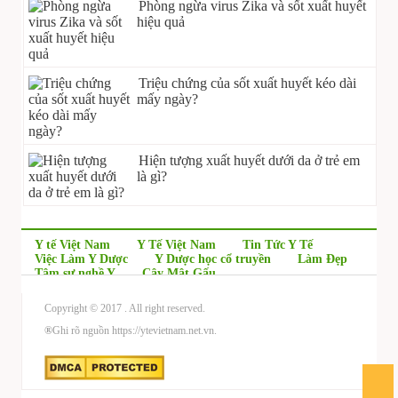
Phòng ngừa virus Zika và sốt xuất huyết
hiệu quả
Triệu chứng của sốt xuất huyết kéo dài
mấy ngày?
Hiện tượng xuất huyết dưới da ở trẻ em
là gì?
Y tế Việt Nam
Y Tế Việt Nam
Tin Tức Y Tế
Việc Làm Y Dược
Y Dược học cổ truyền
Làm Đẹp
Tâm sự nghề Y
Cây Mật Gấu
Copyright © 2017
. All right reserved.
®
Ghi rõ nguồn https://ytevietnam.net.vn.