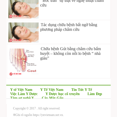
“Bóc trần” sự thật về nghệ thuật châm
cứu
Tác dụng chữa bệnh bất ngờ bằng
phương pháp châm cứu
Chữa bệnh Gút bằng châm cứu bấm
huyệt – không còn nỗi lo bệnh “ nhà
giàu”
Y tế Việt Nam
Y Tế Việt Nam
Tin Tức Y Tế
Việc Làm Y Dược
Y Dược học cổ truyền
Làm Đẹp
Tâm sự nghề Y
Cây Mật Gấu
Copyright © 2017
. All right reserved.
®
Ghi rõ nguồn https://ytevietnam.net.vn.