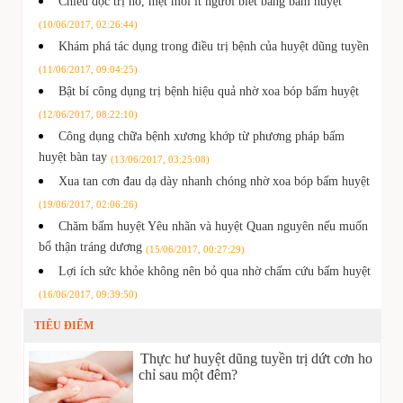
Chiêu độc trị ho, mệt mỏi ít người biết bằng bấm huyệt
(10/06/2017, 02:26:44)
Khám phá tác dụng trong điều trị bệnh của huyệt dũng tuyền
(11/06/2017, 09:04:25)
Bật bí công dụng trị bệnh hiệu quả nhờ xoa bóp bấm huyệt
(12/06/2017, 08:22:10)
Công dụng chữa bệnh xương khớp từ phương pháp bấm
huyệt bàn tay
(13/06/2017, 03:25:08)
Xua tan cơn đau dạ dày nhanh chóng nhờ xoa bóp bấm huyệt
(19/06/2017, 02:06:26)
Chăm bấm huyệt Yêu nhãn và huyệt Quan nguyên nếu muốn
bổ thận tráng dương
(15/06/2017, 00:27:29)
Lợi ích sức khỏe không nên bỏ qua nhờ chấm cứu bấm huyệt
(16/06/2017, 09:39:50)
TIÊU ĐIỂM
Thực hư huyệt dũng tuyền trị dứt cơn ho
chỉ sau một đêm?