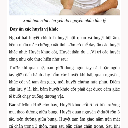
Xuất tinh sớm chủ yếu do nguyên nhân tâm lý
Day ấn các huyệt vị khác
Ngoài hai huyệt chính là huyệt nội quan và huyệt hội âm,
bệnh nhân mắc chứng xuất tinh sớm có thể day ấn các huyệt
khác như: Huyệt khúc cốt, Huyệt thận du,…Vị trí các huyệt
cũng như các thực hiện như sau:
Trước khi quan hệ, nam giới dùng ngón tay cái hoặc ngón
tay giữa tiến hành day bấm các huyệt khí hải, quan nguyên,
khúc cốt và tam âm giao, mỗi huyệt chừng nửa phút. Điểm
cần lưu ý là, khi bấm huyệt khúc cốt phải đạt được cảm giác
tê buốt chạy xuống dương vật.
Bác sĩ Minh Huệ cho hay, Huyệt khúc cốt ở bờ trên xương
mu, theo đường giữa bụng, Huyệt quan nguyên ở dưới rốn 3
tấc, trên đường giữa bụng, Huyệt tam âm giao nằm trên mắt
cá chân trong 3 thốn, men sau bắp cẳng chân trong. Sau khi