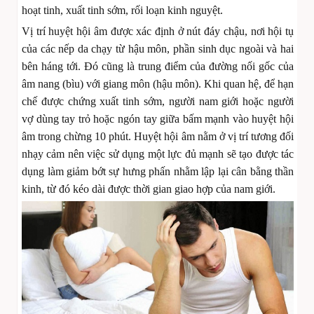
hoạt tinh, xuất tinh sớm, rối loạn kinh nguyệt.
Vị trí huyệt hội âm được xác định ở nút đáy chậu, nơi hội tụ
của các nếp da chạy từ hậu môn, phần sinh dục ngoài và hai
bên háng tới. Đó cũng là trung điểm của đường nối gốc của
âm nang (bìu) với giang môn (hậu môn). Khi quan hệ, để hạn
chế được chứng xuất tinh sớm, người nam giới hoặc người
vợ dùng tay trỏ hoặc ngón tay giữa bấm mạnh vào huyệt hội
âm trong chừng 10 phút. Huyệt hội âm nằm ở vị trí tương đối
nhạy cảm nên việc sử dụng một lực đủ mạnh sẽ tạo được tác
dụng làm giảm bớt sự hưng phấn nhằm lập lại cân bằng thần
kinh, từ đó kéo dài được thời gian giao hợp của nam giới.