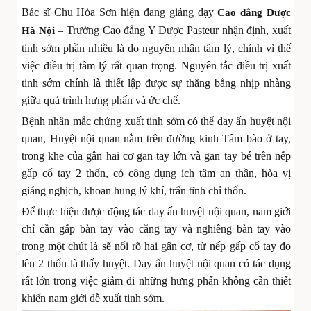
Bác sĩ Chu Hòa Sơn hiện đang giảng dạy
Cao đẳng Dược
– Trường Cao đẳng Y Dược Pasteur nhận định, xuất
Hà Nội
tinh sớm phần nhiều là do nguyên nhân tâm lý, chính vì thế
việc điều trị tâm lý rất quan trọng. Nguyên tắc điều trị xuất
tinh sớm chính là thiết lập được sự thăng bằng nhịp nhàng
giữa quá trình hưng phấn và ức chế.
Bệnh nhân mắc chứng xuất tinh sớm có thể day ấn huyệt nội
quan, Huyệt nội quan nằm trên đường kinh Tâm bào ở tay,
trong khe của gân hai cơ gan tay lớn và gan tay bé trên nếp
gấp cổ tay 2 thốn, có công dụng ích tâm an thần, hòa vị
giáng nghịch, khoan hung lý khí, trấn tĩnh chỉ thốn.
Để thực hiện được động tác day ấn huyệt nội quan, nam giới
chỉ cần gấp bàn tay vào cẳng tay và nghiêng bàn tay vào
trong một chút là sẽ nổi rõ hai gân cơ, từ nếp gấp cổ tay đo
lên 2 thốn là thấy huyệt. Day ấn huyệt nội quan có tác dụng
rất lớn trong việc giảm đi những hưng phấn không cần thiết
khiến nam giới dễ xuất tinh sớm.