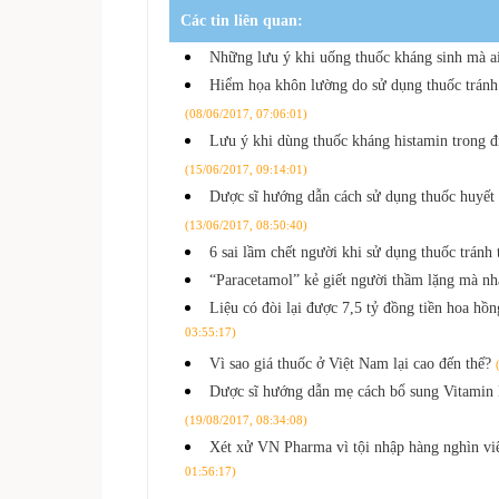
Các tin liên quan:
Những lưu ý khi uống thuốc kháng sinh mà ai
Hiểm họa khôn lường do sử dụng thuốc tránh
(08/06/2017, 07:06:01)
Lưu ý khi dùng thuốc kháng histamin trong đ
(15/06/2017, 09:14:01)
Dược sĩ hướng dẫn cách sử dụng thuốc huyết 
(13/06/2017, 08:50:40)
6 sai lầm chết người khi sử dụng thuốc tránh 
“Paracetamol” kẻ giết người thầm lặng mà n
Liệu có đòi lại được 7,5 tỷ đồng tiền hoa h
03:55:17)
Vì sao giá thuốc ở Việt Nam lại cao đến thế?
Dược sĩ hướng dẫn mẹ cách bổ sung Vitamin 
(19/08/2017, 08:34:08)
Xét xử VN Pharma vì tội nhập hàng nghìn v
01:56:17)