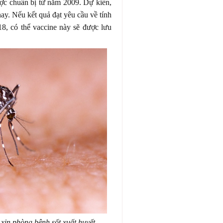
ược chuẩn bị từ năm 2009. Dự kiến,
ay. Nếu kết quả đạt yêu cầu về tính
18, có thể vaccine này sẽ được lưu
 xin phòng bệnh sốt xuất huyết