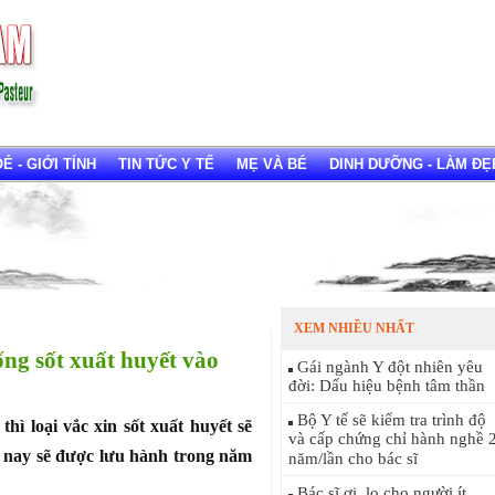
 - GIỚI TÍNH
TIN TỨC Y TẾ
MẸ VÀ BÉ
DINH DƯỠNG - LÀM ĐẸ
XEM NHIỀU NHẤT
ống sốt xuất huyết vào
Gái ngành Y đột nhiên yêu
đời: Dấu hiệu bệnh tâm thần
Bộ Y tế sẽ kiểm tra trình độ
hì loại vắc xin sốt xuất huyết sẽ
và cấp chứng chỉ hành nghề 
 nay sẽ được lưu hành trong năm
năm/lần cho bác sĩ
Bác sĩ ơi, lo cho người ít