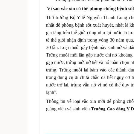
Vì sao vắc xin có thể phòng chống bệnh số
Thứ trưởng Bộ Y tế Nguyễn Thanh Long cho 
nhất để phòng bệnh sốt xuất huyết, nhất là 
gia tăng trên thế giới cũng như tại nước ta 
tế thế giới nhận định trong vòng 30 năm qua,
30 lần. Loại muỗi gây bệnh này sinh nở và đảm
Trứng muỗi mỗi lần gặp nước chỉ nở khoảng 
gặp nước, trứng mới nở hết và nó toàn chọn n
trứng. Trứng muỗi lại bám vào các thành d
trong dụng cụ đi chưa chắc đã hết nguy cơ t
nước trở lại, trứng vẫn nở vì nó có thể duy trì
lạnh”.
Thông tin về loại vắc xin mới để phòng chố
giảng viên và sinh viên
Trường Cao đẳng Y D