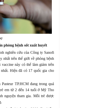
oạ
in phòng bệnh sốt xuất huyết
rình nghiên cứu của Công ty Sanofi
uy nhất trên thế giới về phòng bệnh
i vaccine này có thể làm giảm trên
 nhất. Hiện đã có 17 quốc gia cho
ện Pasteur TP.HCM đang trong quá
 trẻ em từ 2 đến 14 tuổi ở Mỹ Tho
nh nguyện tham gia. Mỗi trẻ được
g.