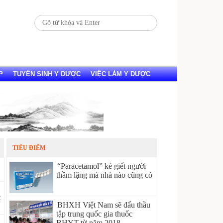
P
TUYỂN SINH Y DƯỢC
VIỆC LÀM Y DƯỢC
TIÊU ĐIỂM
“Paracetamol” kẻ giết người
thầm lặng mà nhà nào cũng có
2
BHXH Việt Nam sẽ đấu thầu
tập trung quốc gia thuốc
BHYT từ năm 2018