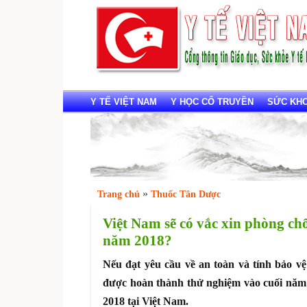
Y TẾ VIỆT NAM
Y HỌC CỔ TRUYỀN
SỨC KHOẺ
»
Trang chủ
Thuốc Tân Dược
Việt Nam sẽ có vắc xin phòng ch
năm 2018?
Nếu đạt yêu cầu về an toàn và tính bảo vệ t
được hoàn thành thử nghiệm vào cuối năm
2018 tại Việt Nam.