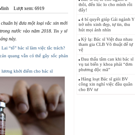
thôi, đến lúc lo cho mình rồi
Minh
Lượt xem: 6919
đấy!
4 bí quyết giúp Gái ngành Y
 chuẩn bị đưa một loại vắc xin mới
trở nên xinh đẹp, tự tin, thu
hút mọi ánh nhìn
nh trong nước vào năm 2018.
Tin y tế
háng này.
Kỳ lạ: Bác sĩ Việt đua nhau
tham gia CLB Võ thuật để tự
Lai “tố” bác sĩ làm việc tắc trách?
vệ
cản quang vẫn có thể gây sốc phản
Đau thấu tâm can khi bác sĩ
vụ tai biến y khoa phải “đơn
phương độc mã”
 lương khởi điểm cho bác sĩ
Hàng loạt Bác sĩ giỏi BV
công xin nghỉ việc đầu quân
cho BV tư