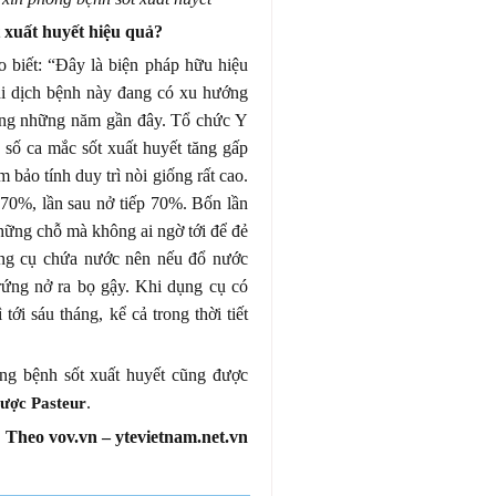
t xuất huyết hiệu quả?
biết: “Đây là biện pháp hữu hiệu
khi dịch bệnh này đang có xu hướng
trong những năm gần đây. Tổ chức Y
 số ca mắc sốt xuất huyết tăng gấp
 bảo tính duy trì nòi giống rất cao.
70%, lần sau nở tiếp 70%. Bốn lần
hững chỗ mà không ai ngờ tới để đẻ
ụng cụ chứa nước nên nếu đổ nước
rứng nở ra bọ gậy. Khi dụng cụ có
 tới sáu tháng, kể cả trong thời tiết
ng bệnh sốt xuất huyết cũng được
.
ược Pasteur
Theo vov.vn – ytevietnam.net.vn