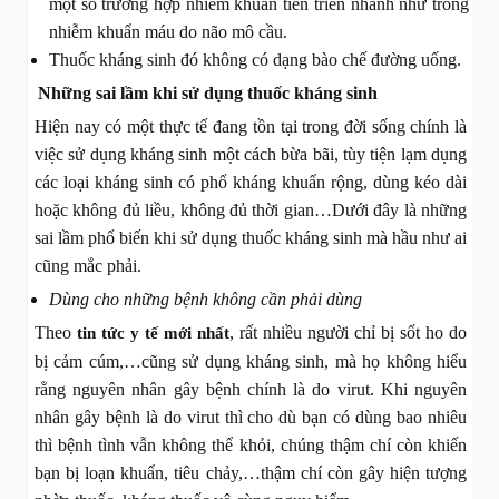
một số trường hợp nhiễm khuẩn tiến triển nhanh như trong
nhiễm khuẩn máu do não mô cầu.
Thuốc kháng sinh đó không có dạng bào chế đường uống.
Những sai lầm khi sử dụng thuốc kháng sinh
Hiện nay có một thực tế đang tồn tại trong đời sống chính là
việc sử dụng kháng sinh một cách bừa bãi, tùy tiện lạm dụng
các loại kháng sinh có phổ kháng khuẩn rộng, dùng kéo dài
hoặc không đủ liều, không đủ thời gian…Dưới đây là những
sai lầm phổ biến khi sử dụng thuốc kháng sinh mà hầu như ai
cũng mắc phải.
Dùng cho những bệnh không cần phải dùng
Theo
, rất nhiều người chỉ bị sốt ho do
tin tức y tế mới nhất
bị cảm cúm,…cũng sử dụng kháng sinh, mà họ không hiểu
rằng nguyên nhân gây bệnh chính là do virut. Khi nguyên
nhân gây bệnh là do virut thì cho dù bạn có dùng bao nhiêu
thì bệnh tình vẫn không thể khỏi, chúng thậm chí còn khiến
bạn bị loạn khuẩn, tiêu chảy,…thậm chí còn gây hiện tượng