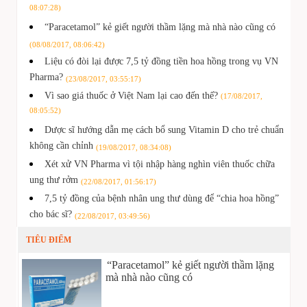
08:07:28)
“Paracetamol” kẻ giết người thầm lặng mà nhà nào cũng có
(08/08/2017, 08:06:42)
Liệu có đòi lại được 7,5 tỷ đồng tiền hoa hồng trong vụ VN
Pharma?
(23/08/2017, 03:55:17)
Vì sao giá thuốc ở Việt Nam lại cao đến thế?
(17/08/2017,
08:05:52)
Dược sĩ hướng dẫn mẹ cách bổ sung Vitamin D cho trẻ chuẩn
không cần chỉnh
(19/08/2017, 08:34:08)
Xét xử VN Pharma vì tội nhập hàng nghìn viên thuốc chữa
ung thư rởm
(22/08/2017, 01:56:17)
7,5 tỷ đồng của bệnh nhân ung thư dùng để “chia hoa hồng”
cho bác sĩ?
(22/08/2017, 03:49:56)
TIÊU ĐIỂM
“Paracetamol” kẻ giết người thầm lặng
mà nhà nào cũng có