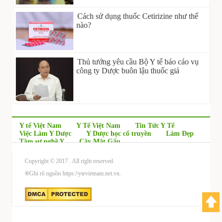
Cách sử dụng thuốc Cetirizine như thế
nào?
Thủ tướng yêu cầu Bộ Y tế báo cáo vụ
công ty Dược buôn lậu thuốc giả
Y tế Việt Nam
Y Tế Việt Nam
Tin Tức Y Tế
Việc Làm Y Dược
Y Dược học cổ truyền
Làm Đẹp
Tâm sự nghề Y
Cây Mật Gấu
Copyright © 2017
. All right reserved.
®
Ghi rõ nguồn https://ytevietnam.net.vn.