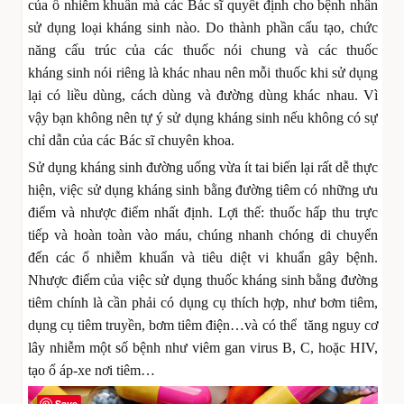
của ổ nhiễm khuẩn mà các Bác sĩ quyết định cho bệnh nhân
sử dụng loại kháng sinh nào. Do thành phần cấu tạo, chức
năng cấu trúc của các thuốc nói chung và các thuốc
kháng sinh nói riêng là khác nhau nên mỗi thuốc khi sử dụng
lại có liều dùng, cách dùng và đường dùng khác nhau. Vì
vậy bạn không nên tự ý sử dụng kháng sinh nếu không có sự
chỉ dẫn của các Bác sĩ chuyên khoa.
Sử dụng kháng sinh đường uống vừa ít tai biến lại rất dễ thực
hiện, việc sử dụng kháng sinh bằng đường tiêm có những ưu
điểm và nhược điểm nhất định. Lợi thế: thuốc hấp thu trực
tiếp và hoàn toàn vào máu, chúng nhanh chóng di chuyển
đến các ổ nhiễm khuẩn và tiêu diệt vi khuẩn gây bệnh.
Nhược điểm của việc sử dụng thuốc kháng sinh bằng đường
tiêm chính là cần phải có dụng cụ thích hợp, như bơm tiêm,
dụng cụ tiêm truyền, bơm tiêm điện…và có thể tăng nguy cơ
lây nhiễm một số bệnh như viêm gan virus B, C, hoặc HIV,
tạo ổ áp-xe nơi tiêm…
Save