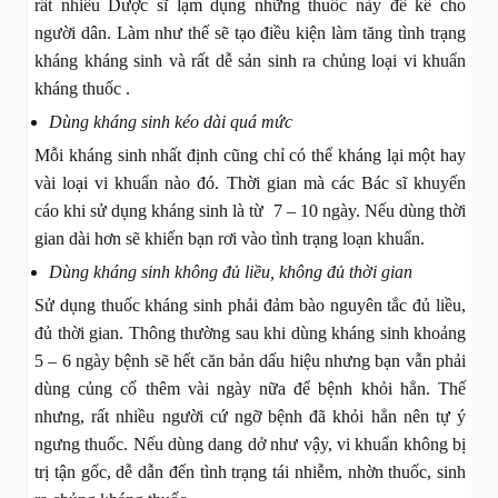
rất nhiều Dược sĩ lạm dụng những thuốc này để kê cho
người dân. Làm như thế sẽ tạo điều kiện làm tăng tình trạng
kháng kháng sinh và rất dễ sản sinh ra chủng loại vi khuẩn
kháng thuốc .
Dùng kháng sinh kéo dài quá mức
Mỗi kháng sinh nhất định cũng chỉ có thể kháng lại một hay
vài loại vi khuẩn nào đó. Thời gian mà các Bác sĩ khuyến
cáo khi sử dụng kháng sinh là từ 7 – 10 ngày. Nếu dùng thời
gian dài hơn sẽ khiến bạn rơi vào tình trạng loạn khuẩn.
Dùng kháng sinh không đủ liều, không đủ thời gian
Sử dụng thuốc kháng sinh phải đảm bào nguyên tắc đủ liều,
đủ thời gian. Thông thường sau khi dùng kháng sinh khoảng
5 – 6 ngày bệnh sẽ hết căn bản dấu hiệu nhưng bạn vẫn phải
dùng củng cố thêm vài ngày nữa để bệnh khỏi hẳn. Thế
nhưng, rất nhiều người cứ ngỡ bệnh đã khỏi hẳn nên tự ý
ngưng thuốc. Nếu dùng dang dở như vậy, vi khuẩn không bị
trị tận gốc, dễ dẫn đến tình trạng tái nhiễm, nhờn thuốc, sinh