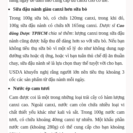
hàng ngày để đảm bảo cung cấp đủ canxi cho cơ thể.
Sữa đậu nành giàu canxi hơn sữa bò
Trong 100g sữa bò, có chứa 120mg canxi, trong khi đó,
100g sữa đậu nành có chứa tới 165mg canxi.
Dược sĩ
Cao
chia sẻ thêm
: lượng canxi trong sữa đậu
đẳng Dược TPHCM
nành cũng được hấp thu dễ dàng hơn so với sữa bò. Nếu bạn
không tiêu thụ sữa bò vì một số lý do như không dung nạp
đường sữa hoặc dị ứng, hoặc vì bạn tuân thủ chế độ ăn thuần
chay, sữa đậu nành sẽ là lựa chọn thay thế tuyệt vời cho bạn.
USDA khuyến nghị rằng người lớn nên tiêu thụ khoảng 3
cốc các sản phẩm từ đậu nành mỗi ngày.
Nước ép cam tươi
Cam được coi là một trong những loại trái cây có hàm lượng
canxi cao. Ngoài canxi, nước cam còn chứa nhiều loại vi
chất thiết yếu khác như kali và sắt. Trong 100g nước cam
tươi, có chứa khoảng 40mg canxi tự nhiên. Một khẩu phần
nước cam (khoảng 280g) có thể cung cấp cho bạn khoảng