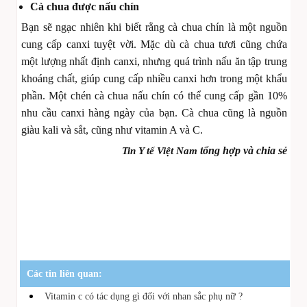
Cà chua được nấu chín
Bạn sẽ ngạc nhiên khi biết rằng cà chua chín là một nguồn
cung cấp canxi tuyệt vời. Mặc dù cà chua tươi cũng chứa
một lượng nhất định canxi, nhưng quá trình nấu ăn tập trung
khoáng chất, giúp cung cấp nhiều canxi hơn trong một khẩu
phần. Một chén cà chua nấu chín có thể cung cấp gần 10%
nhu cầu canxi hàng ngày của bạn. Cà chua cũng là nguồn
giàu kali và sắt, cũng như vitamin A và C.
tổng hợp và chia sẻ
Tin Y tế Việt Nam
Bệnh viện thẩm mỹ Gangwhoo
Bệnh viện thẩm mỹ Gangwhoo
Bệnh viện thẩm mỹ Gangwhoo
Bệnh viện thẩm mỹ Gangwhoo
Bác sĩ Phùng Mạnh Cường
Bác sĩ Phùng Mạnh Cường
Bệnh
viện thẩm mỹ gangwhoo
Các tin liên quan:
Vitamin c có tác dụng gì đối với nhan sắc phụ nữ ?