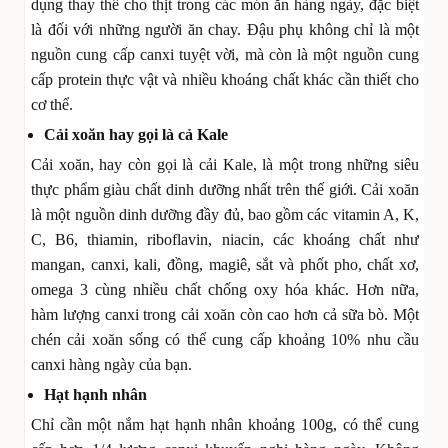
dụng thay thế cho thịt trong các món ăn hàng ngày, đặc biệt
là đối với những người ăn chay. Đậu phụ không chỉ là một
nguồn cung cấp canxi tuyệt vời, mà còn là một nguồn cung
cấp protein thực vật và nhiều khoáng chất khác cần thiết cho
cơ thể.
Cải xoăn hay gọi là cả Kale
Cải xoăn, hay còn gọi là cải Kale, là một trong những siêu
thực phẩm giàu chất dinh dưỡng nhất trên thế giới. Cải xoăn
là một nguồn dinh dưỡng đầy đủ, bao gồm các vitamin A, K,
C, B6, thiamin, riboflavin, niacin, các khoáng chất như
mangan, canxi, kali, đồng, magiê, sắt và phốt pho, chất xơ,
omega 3 cùng nhiều chất chống oxy hóa khác. Hơn nữa,
hàm lượng canxi trong cải xoăn còn cao hơn cả sữa bò. Một
chén cải xoăn sống có thể cung cấp khoảng 10% nhu cầu
canxi hàng ngày của bạn.
Hạt hạnh nhân
Chỉ cần một nắm hạt hạnh nhân khoảng 100g, có thể cung