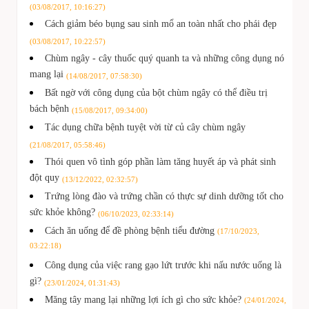
(03/08/2017, 10:16:27)
Cách giảm béo bụng sau sinh mổ an toàn nhất cho phái đẹp
(03/08/2017, 10:22:57)
Chùm ngây - cây thuốc quý quanh ta và những công dụng nó
mang lại
(14/08/2017, 07:58:30)
Bất ngờ với công dụng của bột chùm ngây có thể điều trị
bách bệnh
(15/08/2017, 09:34:00)
Tác dụng chữa bệnh tuyệt vời từ củ cây chùm ngây
(21/08/2017, 05:58:46)
Thói quen vô tình góp phần làm tăng huyết áp và phát sinh
đột quy
(13/12/2022, 02:32:57)
Trứng lòng đào và trứng chần có thực sự dinh dưỡng tốt cho
sức khỏe không?
(06/10/2023, 02:33:14)
Cách ăn uống để đề phòng bệnh tiểu đường
(17/10/2023,
03:22:18)
Công dụng của việc rang gạo lứt trước khi nấu nước uống là
gì?
(23/01/2024, 01:31:43)
Măng tây mang lại những lợi ích gì cho sức khỏe?
(24/01/2024,