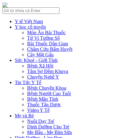
Y tế Việt Nam
Y học cổ truyền
Món Ăn Bài Thuốc
Tử Vi Tướng Số
Bài Thuốc Dân Gian
Châm Cứu Bấm Huyệt
Cây Mật Gấu
Sức Khoẻ - Giới Tính
Bệnh Xã Hội
Tâm Sự Đêm Khuya
Chuyện Nghề Y
Tin Tức Y Tế
Bệnh Chuyên Khoa
Bệnh Người Cao Tuổi
Bệnh Mãn Tính
Thuốc Tân Dược
Video Y Tế
Mẹ và Bé
Nuôi Dạy Trẻ
Dinh Dưỡng Cho Trẻ
Mẹ Bầu - Mẹ Bỉm Sữa
Dinh Dưỡng - Làm Đẹp