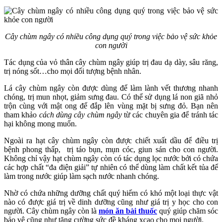
Cây chùm ngây có nhiều công dụng quý trong việc bảo vệ sức khỏe
con người
Tác dụng của vỏ thân cây chùm ngây giúp trị đau dạ dày, sâu răng,
trị nóng sốt…cho mọi đối tượng bệnh nhân.
Lá cây chùm ngây còn được dùng để làm lành vết thương nhanh
chóng, trị mun nhọt, giảm sưng đau. Có thể sử dụng lá non giã nhỏ
trộn cùng với mật ong để đắp lên vùng mặt bị sưng đỏ. Bạn nên
tham khảo
cách dùng cây chùm ngây
từ các chuyên gia để tránh tác
hại không mong muốn.
Ngoài ra hạt cây chùm ngây còn được chiết xuất dầu để điều trị
bệnh phong thấp, trị táo bụn, mụn cóc, giun sán cho con người.
Không chỉ vậy hạt chùm ngây còn có tác dụng lọc nước bởi có chứa
các hợp chất “đa điện giải” tự nhiên có thể dùng làm chất kết tủa để
làm trong nước giúp làm sạch nước nhanh chóng.
Nhờ có chứa những dưỡng chất quý hiếm có khó một loại thực vật
nào có được giá trị về dinh dưỡng cũng như giá trị y học cho con
người. Cây chùm ngây còn là
món ăn bài thuốc
quý giúp chăm sóc
bảo vệ cũng như tăng cường sức đề kháng xcao cho mọi người.