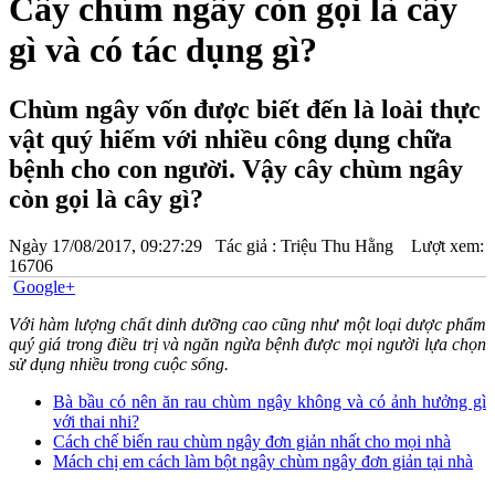
Cây chùm ngây còn gọi là cây
gì và có tác dụng gì?
Chùm ngây vốn được biết đến là loài thực
vật quý hiếm với nhiều công dụng chữa
bệnh cho con người. Vậy cây chùm ngây
còn gọi là cây gì?
Ngày
17/08/2017, 09:27:29
Tác giả :
Triệu Thu Hằng
Lượt xem:
16706
Google+
Với hàm lượng chất dinh dưỡng cao cũng như một loại dược phẩm
quý giá trong điều trị và ngăn ngừa bệnh được mọi người lựa chọn
sử dụng nhiều trong cuộc sống.
Bà bầu có nên ăn rau chùm ngây không và có ảnh hưởng gì
với thai nhi?
Cách chế biến rau chùm ngây đơn giản nhất cho mọi nhà
Mách chị em cách làm bột ngây chùm ngây đơn giản tại nhà