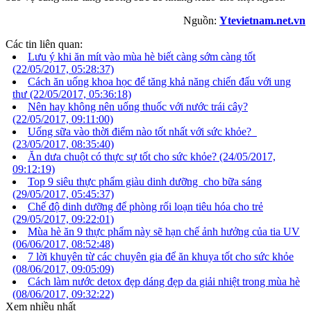
Nguồn:
Ytevietnam.net.vn
Các tin liên quan:
Lưu ý khi ăn mít vào mùa hè biết càng sớm càng tốt
(22/05/2017, 05:28:37)
Cách ăn uống khoa học để tăng khả năng chiến đấu với ung
thư
(22/05/2017, 05:36:18)
Nên hay không nên uống thuốc với nước trái cây?
(22/05/2017, 09:11:00)
Uống sữa vào thời điểm nào tốt nhất với sức khỏe?
(23/05/2017, 08:35:40)
Ăn dưa chuột có thực sự tốt cho sức khỏe?
(24/05/2017,
09:12:19)
Top 9 siêu thực phẩm giàu dinh dưỡng cho bữa sáng
(29/05/2017, 05:45:37)
Chế độ dinh dưỡng để phòng rối loạn tiêu hóa cho trẻ
(29/05/2017, 09:22:01)
Mùa hè ăn 9 thực phẩm này sẽ hạn chế ảnh hưởng của tia UV
(06/06/2017, 08:52:48)
7 lời khuyên từ các chuyên gia để ăn khuya tốt cho sức khỏe
(08/06/2017, 09:05:09)
Cách làm nước detox đẹp dáng đẹp da giải nhiệt trong mùa hè
(08/06/2017, 09:32:22)
Xem nhiều nhất