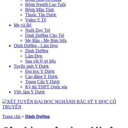
Bệnh Người Cao Tuổi
Bệnh Mãn Tính
Thuốc Tân Dược
Video Y Tế
Mẹ và Bé
Nuôi Dạy Trẻ
Dinh Dưỡng Cho Trẻ
Mẹ Bầu - Mẹ Bỉm Sữa
Dinh Dưỡng - Làm Đẹp
Dinh Dưỡng
Làm Đẹp
Spa vật lý trị liệu
Tuyển sinh Y Dược
Đại học Y Dược
Cao đẳng Y Dược
Trung Cấp Y Dược
Kỳ thi THPT Quốc gia
Việc làm Y Dược
Trang chủ
»
Dinh Dưỡng