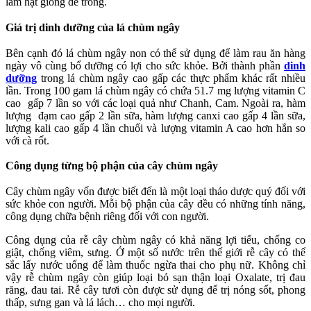
làm hạt giống để trồng.
Giá trị dinh dưỡng của lá chùm ngây
Bên cạnh đó lá chùm ngây non có thể sử dụng để làm rau ăn hàng
ngày vô cùng bổ dưỡng có lợi cho sức khỏe. Bởi thành phần
dinh
dưỡng
trong lá chùm ngây cao gấp các thực phẩm khác rất nhiều
lần. Trong 100 gam lá chùm ngây có chứa 51.7 mg lượng vitamin C
cao gấp 7 lần so với các loại quả như Chanh, Cam. Ngoài ra, hàm
lượng đạm cao gấp 2 lần sữa, hàm lượng canxi cao gấp 4 lần sữa,
lượng kali cao gấp 4 lần chuối và lượng vitamin A cao hơn hẳn so
với cà rốt.
Công dụng từng bộ phận của cây chùm ngây
Cây chùm ngây vốn được biết đến là một loại thảo dược quý đối với
sức khỏe con người. Mỗi bộ phận của cây đều có những tính năng,
công dụng chữa bệnh riêng đối với con người.
Công dụng của rễ cây chùm ngây có khả năng lợi tiểu, chống co
giật, chống viêm, sưng. Ở một số nước trên thế giới rễ cây có thể
sắc lấy nước uống để làm thuốc ngừa thai cho phụ nữ. Không chỉ
vậy rễ chùm ngây còn giúp loại bỏ sạn thận loại Oxalate, trị đau
răng, đau tai. Rễ cây tươi còn được sử dụng để trị nóng sốt, phong
thấp, sưng gan và lá lách… cho mọi người.