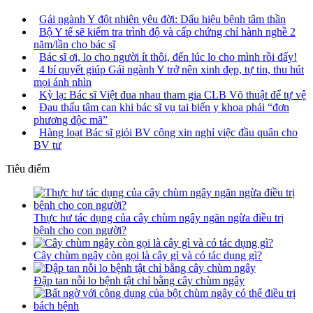
Gái ngành Y đột nhiên yêu đời: Dấu hiệu bệnh tâm thần
Bộ Y tế sẽ kiểm tra trình độ và cấp chứng chỉ hành nghề 2
năm/lần cho bác sĩ
Bác sĩ ơi, lo cho người ít thôi, đến lúc lo cho mình rồi đấy!
4 bí quyết giúp Gái ngành Y trở nên xinh đẹp, tự tin, thu hút
mọi ánh nhìn
Kỳ lạ: Bác sĩ Việt đua nhau tham gia CLB Võ thuật để tự vệ
Đau thấu tâm can khi bác sĩ vụ tai biến y khoa phải “đơn
phương độc mã”
Hàng loạt Bác sĩ giỏi BV công xin nghỉ việc đầu quân cho
BV tư
Tiêu điểm
Thực hư tác dụng của cây chùm ngây ngăn ngừa điều trị
bệnh cho con người?
Cây chùm ngây còn gọi là cây gì và có tác dụng gì?
Đập tan nỗi lo bệnh tật chỉ bằng cây chùm ngây