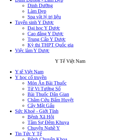
Dinh Dưỡng
Làm Đẹp
Spa vật lý trị liệu
Tuyển sinh Y Dược
Đại học Y Dược
Cao đẳng Y Dược
Trung Cấp Y Dược
Kỳ thi THPT Quốc gia
Việc làm Y Dược
Y Tế Việt Nam
Y tế Việt Nam
Y học cổ truyền
Món Ăn Bài Thuốc
Tử Vi Tướng Số
Bài Thuốc Dân Gian
Châm Cứu Bấm Huyệt
Cây Mật Gấu
Sức Khoẻ - Giới Tính
Bệnh Xã Hội
Tâm Sự Đêm Khuya
Chuyện Nghề Y
Tin Tức Y Tế
Bệnh Chuyên Khoa