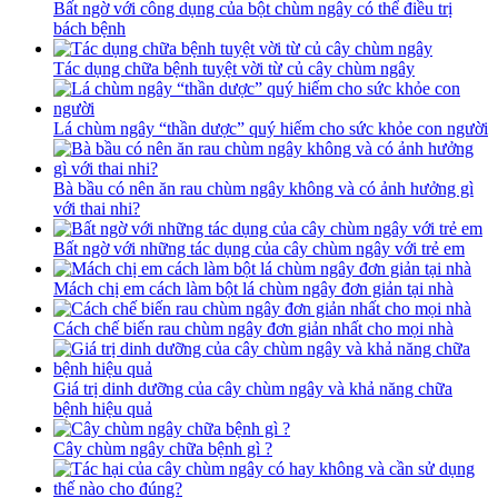
Bất ngờ với công dụng của bột chùm ngây có thể điều trị
bách bệnh
Tác dụng chữa bệnh tuyệt vời từ củ cây chùm ngây
Lá chùm ngây “thần dược” quý hiếm cho sức khỏe con người
Bà bầu có nên ăn rau chùm ngây không và có ảnh hưởng gì
với thai nhi?
Bất ngờ với những tác dụng của cây chùm ngây với trẻ em
Mách chị em cách làm bột lá chùm ngây đơn giản tại nhà
Cách chế biến rau chùm ngây đơn giản nhất cho mọi nhà
Giá trị dinh dưỡng của cây chùm ngây và khả năng chữa
bệnh hiệu quả
Cây chùm ngây chữa bệnh gì ?