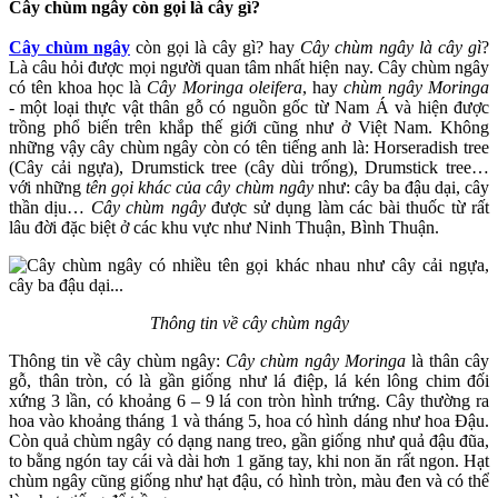
Cây chùm ngây còn gọi là cây gì?
Cây chùm ngây
còn gọi là cây gì? hay
Cây chùm ngây là cây gì
?
Là câu hỏi được mọi người quan tâm nhất hiện nay. Cây chùm ngây
có tên khoa học là
Cây Moringa oleifera
, hay
chùm ngây
Moringa
-
một loại thực vật thân gỗ có nguồn gốc từ Nam Á và hiện được
trồng phổ biến trên khắp thế giới cũng như ở Việt Nam. Không
những vậy cây chùm ngây còn có tên tiếng anh là: Horseradish tree
(Cây cải ngựa), Drumstick tree (cây dùi trống), Drumstick tree…
với những
tên gọi khác của cây chùm ngây
như: cây ba đậu dại, cây
thần dịu…
Cây chùm ngây
được sử dụng làm các bài thuốc từ rất
lâu đời đặc biệt ở các khu vực như Ninh Thuận, Bình Thuận.
Thông tin về cây chùm ngây
Thông tin về cây chùm ngây:
Cây
chùm ngây
Moringa
là thân cây
gỗ, thân tròn, có là gần giống như lá điệp, lá kén lông chim đối
xứng 3 lần, có khoảng 6 – 9 lá con tròn hình trứng. Cây thường ra
hoa vào khoảng tháng 1 và tháng 5, hoa có hình dáng như hoa Đậu.
Còn quả chùm ngây có dạng nang treo, gần giống như quả đậu đũa,
to bằng ngón tay cái và dài hơn 1 găng tay, khi non ăn rất ngon. Hạt
chùm ngây cũng giống như hạt đậu, có hình tròn, màu đen và có thể