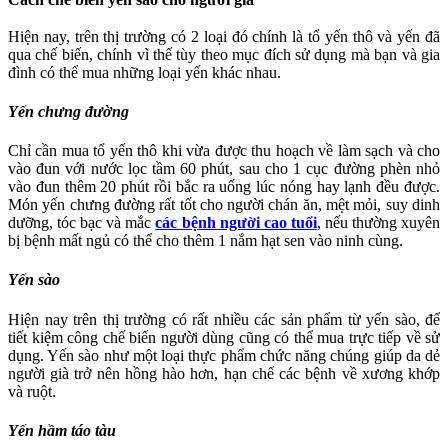
Hiện nay, trên thị trường có 2 loại đó chính là tổ yến thô và yến đã
qua chế biến, chính vì thế tùy theo mục đích sử dụng mà bạn và gia
đình có thể mua những loại yến khác nhau.
Yến chưng đường
Chỉ cần mua tổ yến thô khi vừa được thu hoạch về làm sạch và cho
vào đun với nước lọc tầm 60 phút, sau cho 1 cục đường phèn nhỏ
vào đun thêm 20 phút rồi bắc ra uống lúc nóng hay lạnh đều được.
Món yến chưng đường rất tốt cho người chán ăn, mệt mỏi, suy dinh
dưỡng, tóc bạc và mắc
các bệnh người cao tuổi
, nếu thường xuyên
bị bệnh mất ngủ có thể cho thêm 1 nắm hạt sen vào ninh cùng.
Yến sào
Hiện nay trên thị trường có rất nhiều các sản phẩm từ yến sào, để
tiết kiệm công chế biến người dùng cũng có thể mua trực tiếp về sử
dụng. Yến sào như một loại thực phẩm chức năng chúng giúp da dẻ
người già trở nên hồng hào hơn, hạn chế các bệnh về xương khớp
và ruột.
Yến hầm táo tàu