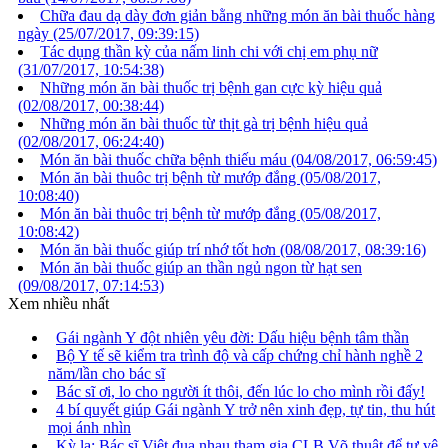
Chữa đau dạ dày đơn giản bằng những món ăn bài thuốc hàng
ngày
(25/07/2017, 09:39:15)
Tác dụng thần kỳ của nấm linh chi với chị em phụ nữ
(31/07/2017, 10:54:38)
Những món ăn bài thuốc trị bệnh gan cực kỳ hiệu quả
(02/08/2017, 00:38:44)
Những món ăn bài thuốc từ thịt gà trị bệnh hiệu quả
(02/08/2017, 06:24:40)
Món ăn bài thuốc chữa bệnh thiếu máu
(04/08/2017, 06:59:45)
Món ăn bài thuôc trị bệnh từ mướp đắng
(05/08/2017,
10:08:40)
Món ăn bài thuôc trị bệnh từ mướp đắng
(05/08/2017,
10:08:42)
Món ăn bài thuốc giúp trí nhớ tốt hơn
(08/08/2017, 08:39:16)
Món ăn bài thuốc giúp an thần ngủ ngon từ hạt sen
(09/08/2017, 07:14:53)
Xem nhiều nhất
Gái ngành Y đột nhiên yêu đời: Dấu hiệu bệnh tâm thần
Bộ Y tế sẽ kiểm tra trình độ và cấp chứng chỉ hành nghề 2
năm/lần cho bác sĩ
Bác sĩ ơi, lo cho người ít thôi, đến lúc lo cho mình rồi đấy!
4 bí quyết giúp Gái ngành Y trở nên xinh đẹp, tự tin, thu hút
mọi ánh nhìn
Kỳ lạ: Bác sĩ Việt đua nhau tham gia CLB Võ thuật để tự vệ