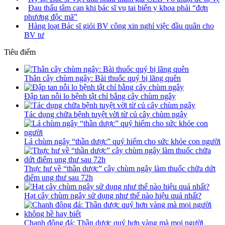
Đau thấu tâm can khi bác sĩ vụ tai biến y khoa phải “đơn
phương độc mã”
Hàng loạt Bác sĩ giỏi BV công xin nghỉ việc đầu quân cho
BV tư
Tiêu điểm
Thân cây chùm ngây: Bài thuốc quý bị lãng quên
Đập tan nỗi lo bệnh tật chỉ bằng cây chùm ngây
Tác dụng chữa bệnh tuyệt vời từ củ cây chùm ngây
Lá chùm ngây “thần dược” quý hiếm cho sức khỏe con người
Thực hư về “thần dược” cây chùm ngây làm thuốc chữa dứt
điểm ung thư sau 72h
Hạt cây chùm ngây sử dụng như thế nào hiệu quả nhất?
Chanh đông đá: Thần dược quý hơn vàng mà mọi người