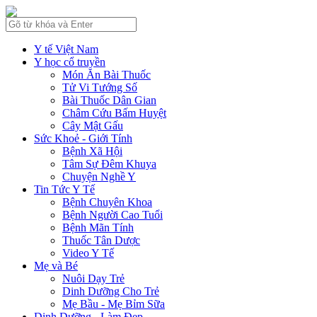
Y tế Việt Nam
Y học cổ truyền
Món Ăn Bài Thuốc
Tử Vi Tướng Số
Bài Thuốc Dân Gian
Châm Cứu Bấm Huyệt
Cây Mật Gấu
Sức Khoẻ - Giới Tính
Bệnh Xã Hội
Tâm Sự Đêm Khuya
Chuyện Nghề Y
Tin Tức Y Tế
Bệnh Chuyên Khoa
Bệnh Người Cao Tuổi
Bệnh Mãn Tính
Thuốc Tân Dược
Video Y Tế
Mẹ và Bé
Nuôi Dạy Trẻ
Dinh Dưỡng Cho Trẻ
Mẹ Bầu - Mẹ Bỉm Sữa
Dinh Dưỡng - Làm Đẹp