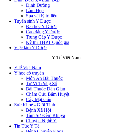
Dinh Dưỡng
Làm Đẹp
Spa vật lý trị liệu
Tuyển sinh Y Dược
Đại học Y Dược
Cao đẳng Y Dược
Trung Cấp Y Dược
Kỳ thi THPT Quốc gia
Việc làm Y Dược
Y Tế Việt Nam
Y tế Việt Nam
Y học cổ truyền
Món Ăn Bài Thuốc
Tử Vi Tướng Số
Bài Thuốc Dân Gian
Châm Cứu Bấm Huyệt
Cây Mật Gấu
Sức Khoẻ - Giới Tính
Bệnh Xã Hội
Tâm Sự Đêm Khuya
Chuyện Nghề Y
Tin Tức Y Tế
Bệnh Chuyên Khoa