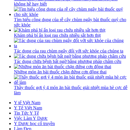
không hề hay biết
Tìm hiểu công dụng của rễ cây chùm ngây bài thuốc quý cho
sức khỏe
Khám phá bí ẩn loại rau chứa nhiều sắt hơn thịt
Tác dụng của rau chùm ngây đối với sức khỏe của chúng ta
Tác dụng chữa bệnh bất ngờ bằng phương pháp châm cứu
Những món ăn bài thuốc chặn đứng cơn động thai
Thầy thuốc gợi ý 4 món ăn bài thuốc giải nhiệt mùa hè cực dễ
làm
Y tế Việt Nam
Y Tế Việt Nam
Tin Tức Y Tế
Việc Làm Y Dược
Y Dược học cổ truyền
Làm Đẹp