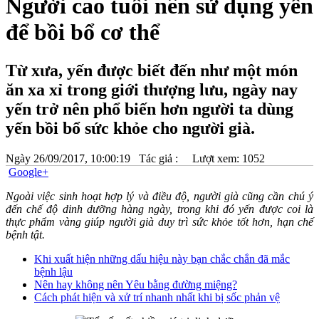
Người cao tuổi nên sử dụng yến
để bồi bổ cơ thể
Từ xưa, yến được biết đến như một món
ăn xa xỉ trong giới thượng lưu, ngày nay
yến trở nên phổ biến hơn người ta dùng
yến bồi bổ sức khỏe cho người già.
Ngày
26/09/2017, 10:00:19
Tác giả :
Lượt xem: 1052
Google+
Ngoài việc sinh hoạt hợp lý và điều độ, người già cũng cần chú ý
đến chế độ dinh dưỡng hàng ngày, trong khi đó yến được coi là
thực phẩm vàng giúp người già duy trì sức khỏe tốt hơn, hạn chế
bệnh tật.
Khi xuất hiện những dấu hiệu này bạn chắc chắn đã mắc
bệnh lậu
Nên hay không nên Yêu bằng đường miệng?
Cách phát hiện và xử trí nhanh nhất khi bị sốc phản vệ