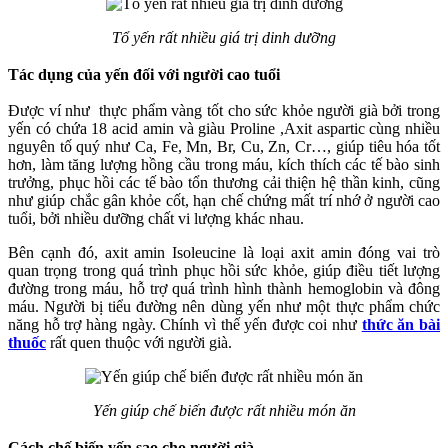
Tổ yến rất nhiều giá trị dinh dưỡng
Tác dụng của yến đối với người cao tuổi
Được ví như thực phẩm vàng tốt cho sức khỏe người già bởi trong
yến có chứa 18 acid amin và giàu Proline ,Axit aspartic cùng nhiều
nguyên tố quý như Ca, Fe, Mn, Br, Cu, Zn, Cr…, giúp tiêu hóa tốt
hơn, làm tăng lượng hồng cầu trong máu, kích thích các tế bào sinh
trưởng, phục hồi các tế bào tổn thương cải thiện hệ thần kinh, cũng
như giúp chắc gân khỏe cốt, hạn chế chứng mất trí nhớ ở người cao
tuổi, bởi nhiều dưỡng chất vi lượng khác nhau.
Bên cạnh đó, axit amin Isoleucine là loại axit amin đóng vai trò
quan trọng trong quá trình phục hồi sức khỏe, giúp điều tiết lượng
đường trong máu, hỗ trợ quá trình hình thành hemoglobin và đông
máu. Người bị tiểu đường nên dùng yến như một thực phẩm chức
năng hỗ trợ hàng ngày. Chính vì thế yến được coi như
thức ăn bài
thuốc
rất quen thuộc với người già.
Yến giúp chế biến được rất nhiều món ăn
Cách chế biến yến sao cho người già