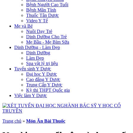
Bệnh Người Cao Tuổi
Bệnh Mãn Tính
Thuốc Tân Dược
Video Y Tế
Mẹ và Bé
Nuôi Dạy Trẻ
Dinh Dưỡng Cho Trẻ
Mẹ Bầu - Mẹ Bỉm Sữa
Dinh Dưỡng - Làm Đẹp
Dinh Dưỡng
Làm Đẹp
Spa vật lý trị liệu
Tuyển sinh Y Dược
Đại học Y Dược
Cao đẳng Y Dược
Trung Cấp Y Dược
Kỳ thi THPT Quốc gia
Việc làm Y Dược
Trang chủ
»
Món Ăn Bài Thuốc