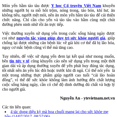
Món yến hầm táo tàu được
Y học Cổ truyền Việt Nam
khuyên
những người bị ra mồ hôi trộm, nóng trong, táo bón, khí hư, ăn
không tiêu, người mệt mỏi, nên ăn món yến hầm táo tàu để cải thiện
chức năng. Chỉ cần cho yến và táo tàu vào hầm cùng một chút
đường phèn ninh nhừ rồi ăn trực tiếp.
Việc thường xuyên sử dụng yến trong cuôc sống hàng ngày được
coi như
nguyên tắc vàng giúp duy trì sức khỏe người già
, giúp
chống lại được những căn bệnh lúc về già khi cơ thể đã bị lão hóa,
nguy cơ mắc bệnh cũng vì thế mà tăng cao.
Tuy nhiên, để việc sử dụng yến đem lại kết quả như mong muốn,
bên
tin tức y tế
cũng khuyến cáo nên sử dụng yến trong một thời
gian dài và áp dụng thường xuyên để yến phát huy đúng tác dụng,
tốt nhất nên ăn yến lúc đói hoặc trước khi đi ngủ. Có thể nói yến là
một trong những thực phẩm giúp người cao tuổi “cải lão hoàn
đồng”, vì thế để sức khỏe không làm ảnh hưởng đến chất lượng
cuộc sống hàng ngày, cần có chế độ dinh dưỡng đủ chất và hợp lý
cho người già.
Nguyễn An - ytevietnam.net.vn
Các tin liên quan:
4 tác dụng diệu kỳ mà hoa chuối mang lại cho sức khỏe mẹ
bầu
(14/07/2017, 08:57:06)