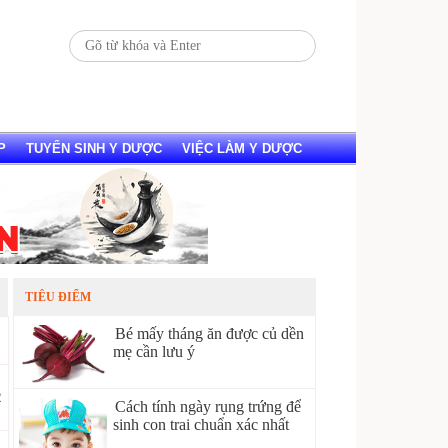
P
TUYỂN SINH Y DƯỢC
VIỆC LÀM Y DƯỢC
TIÊU ĐIỂM
Bé mấy tháng ăn được củ dền
mẹ cần lưu ý
2
Cách tính ngày rụng trứng để
sinh con trai chuẩn xác nhất