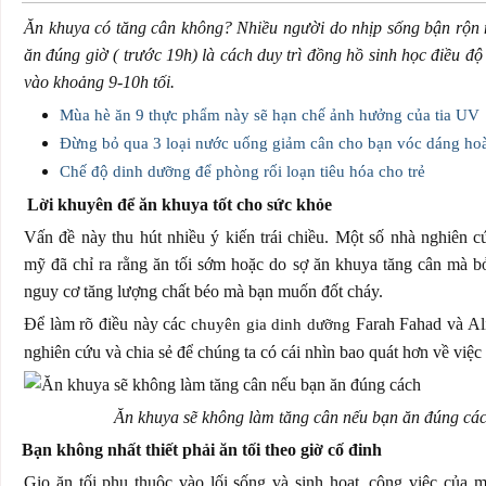
Ăn khuya có tăng cân không? Nhiều người do nhịp sống bận rộn 
ăn đúng giờ ( trước 19h) là cách duy trì đồng hồ sinh học điều đ
vào khoảng 9-10h tối.
Mùa hè ăn 9 thực phẩm này sẽ hạn chế ảnh hưởng của tia UV
Đừng bỏ qua 3 loại nước uống giảm cân cho bạn vóc dáng ho
Chế độ dinh dưỡng để phòng rối loạn tiêu hóa cho trẻ
Lời khuyên để ăn khuya tốt cho sức khỏe
Vấn đề này thu hút nhiều ý kiến trái chiều. Một số nhà nghiên 
mỹ đã chỉ ra rằng ăn tối sớm hoặc do sợ ăn khuya tăng cân mà bỏ
nguy cơ tăng lượng chất béo mà bạn muốn đốt cháy.
Để làm rõ điều này các
Farah Fahad và Al
chuyên gia dinh dưỡng
nghiên cứu và chia sẻ để chúng ta có cái nhìn bao quát hơn về việc 
Ăn khuya sẽ không làm tăng cân nếu bạn ăn đúng cá
Bạn không nhất thiết phải ăn tối theo giờ cố đinh
Gio ăn tối phụ thuộc vào lối sống và sinh hoạt, công việc của 