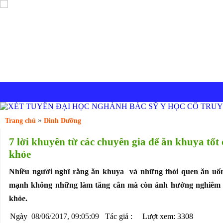
Y TẾ VIỆT NAM
Y HỌC CỔ TRUYỀN
SỨC KHOẺ - GIỚI TÍNH
»
Trang chủ
Dinh Dưỡng
7 lời khuyên từ các chuyên gia để ăn khuya tốt 
khỏe
Nhiều người nghĩ rằng ăn khuya và những thói quen ăn uố
mạnh không những làm tăng cân mà còn ảnh hưởng nghiêm 
khỏe.
Ngày
08/06/2017, 09:05:09
Tác giả :
Lượt xem: 3308