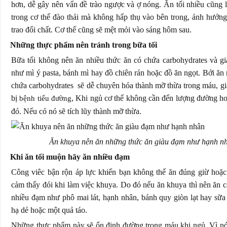
hơn, dễ gây nên vấn đề trào ngược và ợ nóng. Ăn tối nhiều cũng
trong cơ thể đào thải mà không hấp thụ vào bên trong, ảnh hưởn
trao đổi chất. Cơ thể cũng sẽ mệt mỏi vào sáng hôm sau.
Những thực phẩm nên tránh trong bữa tối
Bữa tối không nên ăn nhiều thức ăn có chứa carbohydrates và g
như mì ý pasta, bánh mì hay đồ chiên rán hoặc đồ ăn ngọt. Bởi ăn
chứa carbohydrates sẽ dễ chuyên hóa thành mỡ thừa trong máu, gi
bị
, Khi ngủ cơ thể không cần đến lượng đường h
bệnh tiểu đường
đó. Nếu có nó sẽ tích lũy thành mỡ thừa.
Ăn khuya nên ăn những thức ăn giàu đạm như hạnh n
Khi ăn tối muộn hãy ăn nhiều đạm
Công viêc bận rộn áp lực khiến bạn không thể ăn đúng giừ hoặc
cảm thấy đói khi làm việc khuya. Do đó nếu ăn khuya thì nên ăn 
nhiều đạm như phô mai lát, hạnh nhân, bánh quy giòn lạt hay sữa
hạ dẻ hoặc một quả táo.
Những thực phẩm này sẽ ổn định đường trong máu khi ngủ. Vì nó