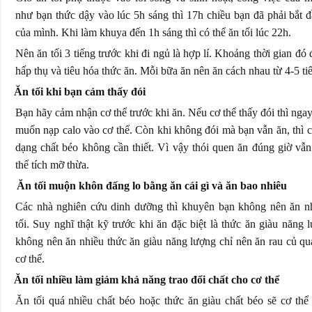
như bạn thức dậy vào lúc 5h sáng thì 17h chiều bạn đã phải bắt đ
của mình. Khi làm khuya đến 1h sáng thì có thể ăn tối lúc 22h.
Nên ăn tối 3 tiếng trước khi đi ngủ là hợp lí. Khoảng thời gian đó 
hấp thụ và tiêu hóa thức ăn. Mỗi bữa ăn nên ăn cách nhau từ 4-5 ti
Ăn tối khi bạn cảm thấy đói
Bạn hãy cảm nhận cơ thể trước khi ăn. Nếu cơ thể thấy đói thì ngay
muốn nạp calo vào cơ thể. Còn khi không đói mà bạn vẫn ăn, thì ca
dạng chất béo không cần thiết. Vì vậy thói quen ăn đúng giờ vẫn
thể tích mỡ thừa.
Ăn tối muộn khôn đấng lo bằng ăn cái gì và ăn bao nhiêu
Các nhà nghiên cứu dinh dưỡng thì khuyên bạn không nên ăn nh
tối. Suy nghĩ thật kỹ trước khi ăn đặc biệt là thức ăn giàu năng 
không nên ăn nhiều thức ăn giàu năng lượng chỉ nên ăn rau củ quả
cơ thể.
Ăn tối nhiều làm giảm khả năng trao đổi chất cho cơ thể
Ăn tối quá nhiều chất béo hoặc thức ăn giàu chất béo sẽ cơ thể