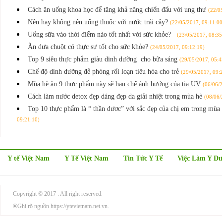
Cách ăn uống khoa học để tăng khả năng chiến đấu với ung thư
(22/0
Nên hay không nên uống thuốc với nước trái cây?
(22/05/2017, 09:11:00
Uống sữa vào thời điểm nào tốt nhất với sức khỏe?
(23/05/2017, 08:35
Ăn dưa chuột có thực sự tốt cho sức khỏe?
(24/05/2017, 09:12:19)
Top 9 siêu thực phẩm giàu dinh dưỡng cho bữa sáng
(29/05/2017, 05:4
Chế độ dinh dưỡng để phòng rối loạn tiêu hóa cho trẻ
(29/05/2017, 09:
Mùa hè ăn 9 thực phẩm này sẽ hạn chế ảnh hưởng của tia UV
(06/06/
Cách làm nước detox đẹp dáng đẹp da giải nhiệt trong mùa hè
(08/06/
Top 10 thực phẩm là “ thần dươc” với sắc đẹp của chị em trong mùa
09:21:10)
Y tế Việt Nam
Y Tế Việt Nam
Tin Tức Y Tế
Việc Làm Y D
Copyright © 2017
. All right reserved.
®
Ghi rõ nguồn https://ytevietnam.net.vn.