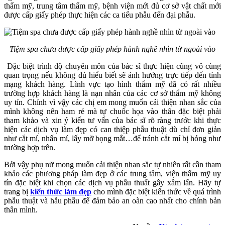
thẩm mỹ, trung tâm thẩm mỹ, bệnh viện mới đủ cơ sở vật chất mới
được cấp giấy phép thực hiện các ca tiểu phẫu đến đại phẫu.
Tiệm spa chưa được cấp giấy phép hành nghề nhìn từ ngoài vào
Đặc biệt trình độ chuyên môn của bác sĩ thực hiện cũng vô cùng
quan trọng nếu không đủ hiểu biết sẽ ảnh hưởng trực tiếp đến tính
mạng khách hàng. Lĩnh vực tạo hình thẩm mỹ đã có rất nhiều
trường hợp khách hàng là nạn nhân của các cơ sở thẩm mỹ không
uy tín. Chính vì vậy các chị em mong muốn cải thiện nhan sắc của
mình không nên ham rẻ mà tự chuốc họa vào thân đặc biệt phải
tham khảo và xin ý kiến tư vấn của bác sĩ rõ ràng trước khi thực
hiện các dịch vụ làm đẹp có can thiệp phẫu thuật dù chỉ đơn giản
như cắt mí, nhấn mí, lấy mỡ bọng mắt…để tránh cắt mí bị hỏng như
trường hợp trên.
Bởi vậy phụ nữ mong muốn cải thiện nhan sắc tự nhiên rất cần tham
khảo các phương pháp làm đẹp ở các trung tâm, viện thẩm mỹ uy
tín đặc biệt khi chọn các dịch vụ phẫu thuất gây xâm lấn. Hãy tự
trang bị
kiến thức làm đẹp
cho mình đặc biệt kiến thức về quá trình
phẫu thuật và hẫu phẫu để đảm bảo an oàn cao nhất cho chính bản
thân mình.