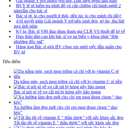
Gái ngành Y đột nhiên yêu đời: Dấu hiệu bệnh tâm thần
Bộ Y tế sẽ kiểm tra trình độ và cấp chứng chỉ hành nghề 2
năm/lần cho bác sĩ
Bác sĩ ơi, lo cho người ít thôi, đến lúc lo cho mình rồi đấy!
4 bí quyết giúp Gái ngành Y trở nên xinh đẹp, tự tin, thu hút
mọi ánh nhìn
Kỳ lạ: Bác sĩ Việt đua nhau tham gia CLB Võ thuật để tự vệ
Đau thấu tâm can khi bác sĩ vụ tai biến y khoa phải “đơn
phương độc mã”
Hàng loạt Bác sĩ giỏi BV công xin nghỉ việc đầu quân cho
BV tư
Tiêu điểm
Da trắng mịn, sạch mụn trứng cá chỉ với lọ vitamin C rẻ tiền
Bác sĩ nói gì về vụ cắt mí bị hỏng gây bão mạng
Xu hướng làm đẹp mới cho chị em ngại đụng chạm “ dao
kéo”
Tất tần tật về vitamin E “ thần dược” với sức khỏe sắc đẹp