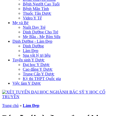
Bệnh Người Cao Tuổi
Bệnh Mãn Tính
Thuốc Tân Dược
Video Y Tế
Mẹ và Bé
Nuôi Dạy Trẻ
Dinh Dưỡng Cho Trẻ
Mẹ Bầu - Mẹ Bỉm Sữa
Dinh Dưỡng - Làm Đẹp
Dinh Dưỡng
Làm Đẹp
Spa vật lý trị liệu
Tuyển sinh Y Dược
Đại học Y Dược
Cao đẳng Y Dược
Trung Cấp Y Dược
Kỳ thi THPT Quốc gia
Việc làm Y Dược
Trang chủ
»
Làm Đẹp