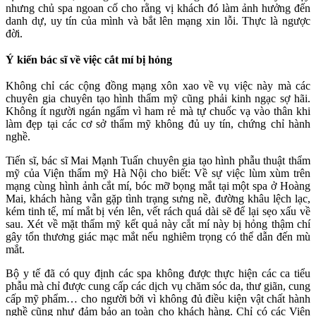
nhưng chủ spa ngoan cố cho rằng vị khách đó làm ảnh hưởng đến
danh dự, uy tín của mình và bắt lên mạng xin lỗi. Thực là ngược
đời.
Ý kiến bác sĩ về việc cắt mí bị hỏng
Không chỉ các cộng đồng mạng xôn xao về vụ việc này mà các
chuyên gia chuyên tạo hình thẩm mỹ cũng phải kinh ngạc sợ hãi.
Không ít người ngán ngẩm vì ham rẻ mà tự chuốc vạ vào thân khi
làm đẹp tại các cơ sở thẩm mỹ không đủ uy tín, chứng chỉ hành
nghề.
Tiến sĩ, bác sĩ Mai Mạnh Tuấn chuyên gia tạo hình phẫu thuật thẩm
mỹ của Viện thẩm mỹ Hà Nội cho biết: Về sự việc lùm xùm trên
mạng cùng hình ảnh cắt mí, bóc mỡ bọng mắt tại một spa ở Hoàng
Mai, khách hàng vẫn gặp tình trạng sưng nề, đường khâu lệch lạc,
kém tinh tế, mí mắt bị vén lên, vết rách quá dài sẽ để lại sẹo xấu về
sau. Xét về mặt thẩm mỹ kết quả này cắt mí này bị hỏng thậm chí
gây tổn thương giác mạc mắt nếu nghiêm trọng có thể dẫn đến mù
mắt.
Bộ y tế đã có quy định các spa không được thực hiện các ca tiểu
phẫu mà chỉ được cung cấp các dịch vụ chăm sóc da, thư giãn, cung
cấp mỹ phẩm… cho người bởi vì không đủ điều kiện vật chất hành
nghề cũng như đảm bảo an toàn cho khách hàng. Chỉ có các Viện