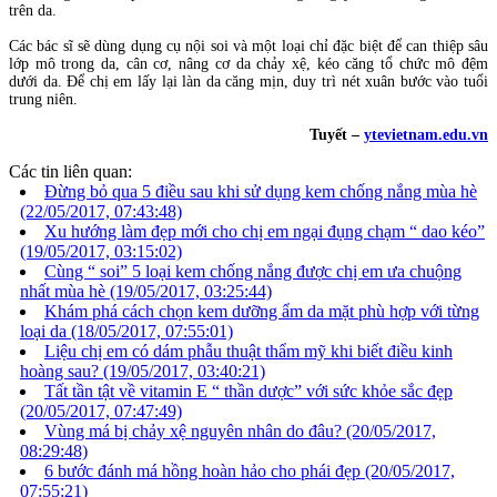
trên da.
Các bác sĩ sẽ dùng dụng cụ nội soi và một loại chỉ đặc biệt để can thiệp sâu
lớp mô trong da, cân cơ, nâng cơ da chảy xệ, kéo căng tổ chức mô đệm
dưới da. Để chị em lấy lại làn da căng mịn, duy trì nét xuân bước vào tuổi
trung niên.
Tuyết –
ytevietnam.edu.vn
Các tin liên quan:
Đừng bỏ qua 5 điều sau khi sử dụng kem chống nắng mùa hè
(22/05/2017, 07:43:48)
Xu hướng làm đẹp mới cho chị em ngại đụng chạm “ dao kéo”
(19/05/2017, 03:15:02)
Cùng “ soi” 5 loại kem chống nắng được chị em ưa chuộng
nhất mùa hè
(19/05/2017, 03:25:44)
Khám phá cách chọn kem dưỡng ẩm da mặt phù hợp với từng
loại da
(18/05/2017, 07:55:01)
Liệu chị em có dám phẫu thuật thẩm mỹ khi biết điều kinh
hoàng sau?
(19/05/2017, 03:40:21)
Tất tần tật về vitamin E “ thần dược” với sức khỏe sắc đẹp
(20/05/2017, 07:47:49)
Vùng má bị chảy xệ nguyên nhân do đâu?
(20/05/2017,
08:29:48)
6 bước đánh má hồng hoàn hảo cho phái đẹp
(20/05/2017,
07:55:21)