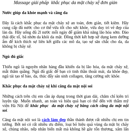
Massage giải pháp khắc phục da mặt chảy xệ đơn giản
Nước giúp da khỏe mạnh và căng da
Đây là cách khắc phục da mặt chảy xệ an toàn, đơn giản, tiết kiệm. Hãy
cung cấp đủ nước cho cơ thể vừa tốt cho sức khỏe, vừa duy trì vẻ đẹp của
làn da. Hãy uống đủ 2l nước mỗi ngày để giảm khả năng lão hóa sớm. Đào
thải độc tố, bã nhờn da khỏi da mặt. Đồng thời kết hợp sử dụng kem dưỡng
ẩm để kích thích sự liên kết giữa các mô da, tạo sự săn chắc cho da, da
không bị chảy xệ.
Ngủ đủ giấc
Thiếu ngủ là nguyên nhân hàng đầu khiến da bị lão hóa, da mặt chảy xệ,
mắt thâm quầng. Ngủ đủ giấc để bạn có tinh thần thoải mái, da khỏe đẹp,
ngủ tái tạo tế bào, da, thúc đẩy sản sinh collagen, tăng cường sức khỏe.
Khắc phục da mặt chảy xệ khi căng da mặt nội soi
Những cách trên chị em cần áp dụng trong thời gian dài, chăm chỉ kiên trì
luyện tập. Muốn nhanh, an toàn và hiệu quả bạn có thể đến với thẩm mỹ
viện Hà Nội để
khắc phục da mặt chảy xệ bằng cách căng da mặt nội
soi
.
Căng da mặt nội soi là
cách làm đẹp
thần thánh được rất nhiều chị em tin
tưởng. Bởi nó có rất nhiều ưu điểm, loại bỏ hiệu quả vùng da mặt bị chảy
xệ, chùng nhão, nếp nhăn biến mất mà không hề gây tổn thương, xâm lấn