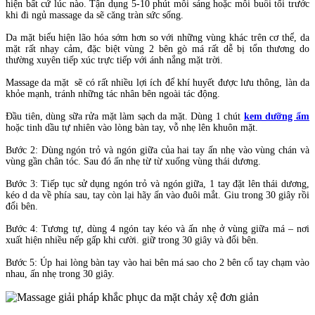
hiện bất cứ lúc nào. Tận dụng 5-10 phút mỗi sáng hoặc mỗi buổi tối trước
khi đi ngủ massage da sẽ căng tràn sức sống.
Da mặt biểu hiện lão hóa sớm hơn so với những vùng khác trên cơ thể, da
mặt rất nhạy cảm, đặc biệt vùng 2 bên gò má rất dễ bị tổn thương do
thường xuyên tiếp xúc trực tiếp với ánh nắng mặt trời.
Massage da mặt sẽ có rất nhiều lợi ích để khí huyết được lưu thông, làn da
khỏe mạnh, tránh những tác nhân bên ngoài tác động.
Đầu tiên, dùng sữa rửa mặt làm sạch da mặt. Dùng 1 chút
kem dưỡng ẩm
hoặc tinh dầu tự nhiên vào lòng bàn tay, vỗ nhẹ lên khuôn mặt.
Bước 2: Dùng ngón trỏ và ngón giữa của hai tay ấn nhẹ vào vùng chán và
vùng gần chân tóc. Sau đó ấn nhẹ từ từ xuống vùng thái dương.
Bước 3: Tiếp tục sử dụng ngón trỏ và ngón giữa, 1 tay đặt lên thái dương,
kéo d da về phía sau, tay còn lại hãy ấn vào đuôi mắt. Giu trong 30 giây rồi
đổi bên.
Bước 4: Tương tự, dùng 4 ngón tay kéo và ấn nhẹ ở vùng giữa má – nơi
xuất hiện nhiều nếp gấp khi cười. giữ trong 30 giây và đổi bên.
Bước 5: Úp hai lòng bàn tay vào hai bên má sao cho 2 bên cổ tay chạm vào
nhau, ấn nhẹ trong 30 giây.