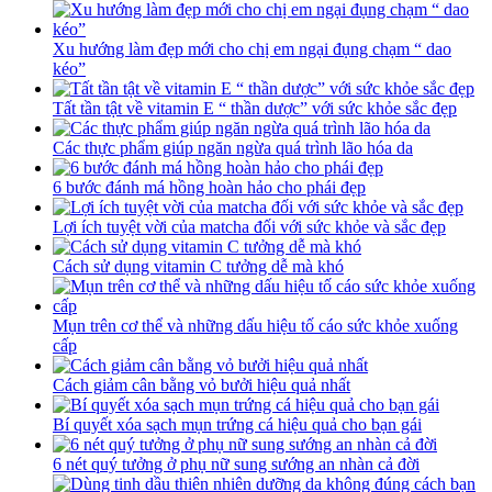
Xu hướng làm đẹp mới cho chị em ngại đụng chạm “ dao
kéo”
Tất tần tật về vitamin E “ thần dược” với sức khỏe sắc đẹp
Các thực phẩm giúp ngăn ngừa quá trình lão hóa da
6 bước đánh má hồng hoàn hảo cho phái đẹp
Lợi ích tuyệt vời của matcha đối với sức khỏe và sắc đẹp
Cách sử dụng vitamin C tưởng dễ mà khó
Mụn trên cơ thể và những dấu hiệu tố cáo sức khỏe xuống
cấp
Cách giảm cân bằng vỏ bưởi hiệu quả nhất
Bí quyết xóa sạch mụn trứng cá hiệu quả cho bạn gái
6 nét quý tưởng ở phụ nữ sung sướng an nhàn cả đời