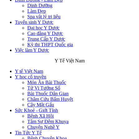
Dinh Dưỡng
Làm Đẹp
Spa vật lý trị liệu
Tuyển sinh Y Dược
Đại học Y Dược
Cao đẳng Y Dược
Trung Cấp Y Dược
Kỳ thi THPT Quốc gia
Việc làm Y Dược
Y Tế Việt Nam
Y tế Việt Nam
Y học cổ truyền
Món Ăn Bài Thuốc
Tử Vi Tướng Số
Bài Thuốc Dân Gian
Châm Cứu Bấm Huyệt
Cây Mật Gấu
Sức Khoẻ - Giới Tính
Bệnh Xã Hội
Tâm Sự Đêm Khuya
Chuyện Nghề Y
Tin Tức Y Tế
Bệnh Chuyên Khoa