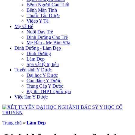
Bệnh Người Cao Tuổi
Bệnh Mãn Tính
Thuốc Tân Dược
Video Y Tế
Mẹ và Bé
Nuôi Dạy Trẻ
Dinh Dưỡng Cho Trẻ
Mẹ Bầu - Mẹ Bỉm Sữa
Dinh Dưỡng - Làm Đẹp
Dinh Dưỡng
Làm Đẹp
Spa vật lý trị liệu
Tuyển sinh Y Dược
Đại học Y Dược
Cao đẳng Y Dược
Trung Cấp Y Dược
Kỳ thi THPT Quốc gia
Việc làm Y Dược
Trang chủ
»
Làm Đẹp