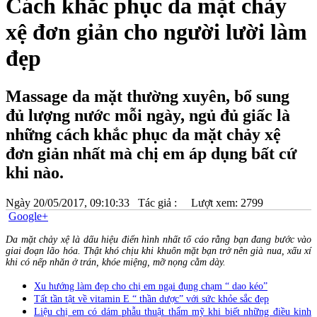
Cách khắc phục da mặt chảy
xệ đơn giản cho người lười làm
đẹp
Massage da mặt thường xuyên, bổ sung
đủ lượng nước mỗi ngày, ngủ đủ giấc là
những cách khắc phục da mặt chảy xệ
đơn giản nhất mà chị em áp dụng bất cứ
khi nào.
Ngày
20/05/2017, 09:10:33
Tác giả :
Lượt xem: 2799
Google+
Da mặt chảy xệ là dấu hiệu điển hình nhất tố cáo rằng bạn đang bước vào
giai đoạn lão hóa. Thật khó chịu khi khuôn mặt bạn trở nên già nua, xấu xí
khi có nếp nhăn ở trán, khóe miệng, mỡ nọng cằm dày.
Xu hướng làm đẹp cho chị em ngại đụng chạm “ dao kéo”
Tất tần tật về vitamin E “ thần dược” với sức khỏe sắc đẹp
Liệu chị em có dám phẫu thuật thẩm mỹ khi biết những điều kinh