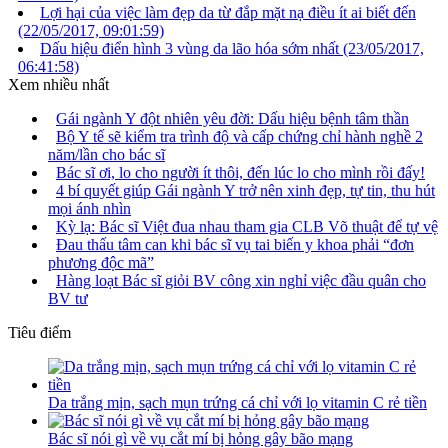
Lợi hại của việc làm đẹp da từ đắp mặt nạ điều ít ai biết đến
(22/05/2017, 09:01:59)
Dấu hiệu điển hình 3 vùng da lão hóa sớm nhất
(23/05/2017,
06:41:58)
Xem nhiều nhất
Gái ngành Y đột nhiên yêu đời: Dấu hiệu bệnh tâm thần
Bộ Y tế sẽ kiểm tra trình độ và cấp chứng chỉ hành nghề 2
năm/lần cho bác sĩ
Bác sĩ ơi, lo cho người ít thôi, đến lúc lo cho mình rồi đấy!
4 bí quyết giúp Gái ngành Y trở nên xinh đẹp, tự tin, thu hút
mọi ánh nhìn
Kỳ lạ: Bác sĩ Việt đua nhau tham gia CLB Võ thuật để tự vệ
Đau thấu tâm can khi bác sĩ vụ tai biến y khoa phải “đơn
phương độc mã”
Hàng loạt Bác sĩ giỏi BV công xin nghỉ việc đầu quân cho
BV tư
Tiêu điểm
Da trắng mịn, sạch mụn trứng cá chỉ với lọ vitamin C rẻ tiền
Bác sĩ nói gì về vụ cắt mí bị hỏng gây bão mạng