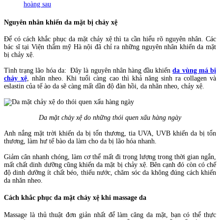
hoàng sau
Nguyên nhân khiến da mặt bị chảy xệ
Để có cách khắc phục da mặt chảy xệ thì ta cần hiểu rõ nguyên nhân. Các
bác sĩ tại Viện thẩm mỹ Hà nội đã chỉ ra những nguyên nhân khiến da mặt
bị chảy xệ.
Tình trạng lão hóa da: Đây là nguyên nhân hàng đầu khiến
da vùng má bị
chảy xệ
, nhăn nheo. Khi tuổi càng cao thì khả năng sinh ra collagen và
eslastin của tế ào da sẽ càng mất dần độ đàn hồi, da nhăn nheo, chảy xệ.
Da mặt chảy xệ do những thói quen xấu hàng ngày
Anh nắng mặt trời khiến da bị tổn thương, tia UVA, UVB khiến da bị tổn
thương, làm hư tế bào da làm cho da bị lão hóa nhanh.
Giảm cân nhanh chóng, làm cơ thể mất đi trọng lượng trong thời gian ngắn,
mất chất dinh dưỡng cũng khiến da mặt bị chảy xệ. Bên cạnh đó còn có chế
độ dinh dưỡng ít chất béo, thiếu nước, chăm sóc da không đúng cách khiến
da nhăn nheo.
Cách khắc phục da mặt chảy xệ khi massage da
Massage là thủ thuật đơn giản nhất để làm căng da mặt, bạn có thể thực