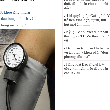
Nhuần
Lượt xem: 911
thôi, đến lúc lo cho mình rồi
đấy!
sức khỏe răng miệng
4 bí quyết giúp Gái ngành Y
ị đau bụng, tiêu chảy?
trở nên xinh đẹp, tự tin, thu
hút mọi ánh nhìn
 không nên ăn gì?
Kỳ lạ: Bác sĩ Việt đua nhau
tham gia CLB Võ thuật để tự
vệ
Đau thấu tâm can khi bác sĩ
vụ tai biến y khoa phải “đơn
phương độc mã”
Hàng loạt Bác sĩ giỏi BV
công xin nghỉ việc đầu quân
cho BV tư