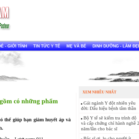
 - GIỚI TÍNH
TIN TỨC Y TẾ
MẸ VÀ BÉ
DINH DƯỠNG - LÀM ĐẸ
XEM NHIỀU NHẤT
n gồm có những phẩm
Gái ngành Y đột nhiên yêu
đời: Dấu hiệu bệnh tâm thần
Bộ Y tế sẽ kiểm tra trình độ
ó thể giúp bạn giảm huyết áp và
và cấp chứng chỉ hành nghề 
h.
năm/lần cho bác sĩ
Bác sĩ ơi, lo cho người ít