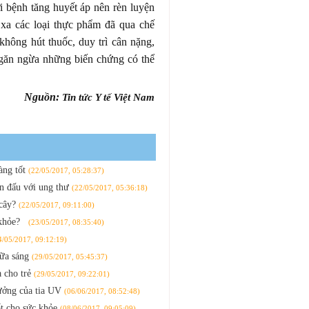
 bệnh tăng huyết áp nên rèn luyện
 xa các loại thực phẩm đã qua chế
không hút thuốc, duy trì cân nặng,
ngăn ngừa những biến chứng có thể
Nguồn:
Tin tức Y tế Việt Nam
àng tốt
(22/05/2017, 05:28:37)
ến đấu với ung thư
(22/05/2017, 05:36:18)
 cây?
(22/05/2017, 09:11:00)
c khỏe?
(23/05/2017, 08:35:40)
4/05/2017, 09:12:19)
bữa sáng
(29/05/2017, 05:45:37)
a cho trẻ
(29/05/2017, 09:22:01)
hưởng của tia UV
(06/06/2017, 08:52:48)
ốt cho sức khỏe
(08/06/2017, 09:05:09)