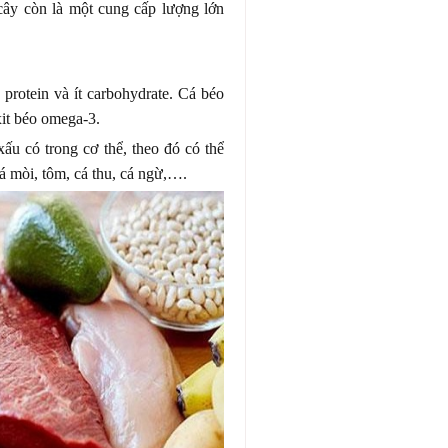
 cây còn là một cung cấp lượng lớn
protein và ít carbohydrate. Cá béo
xit béo omega-3.
xấu có trong cơ thể, theo đó có thể
cá mòi, tôm, cá thu, cá ngừ,….