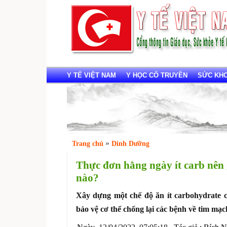
Y TẾ VIỆT NAM
Y HỌC CỔ TRUYỀN
SỨC KHOẺ
»
Trang chủ
Dinh Dưỡng
Thực đơn hằng ngày ít carb nê
nào?
Xây dựng một chế độ ăn ít carbohydrate c
bảo vệ cơ thể chống lại các bệnh về tim mạc