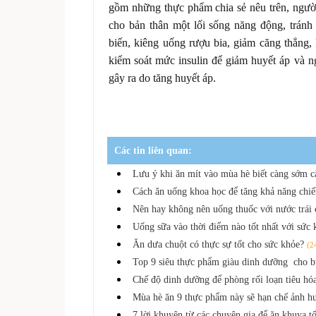
gồm những thực phẩm chia sẻ nêu trên, người
cho bản thân một lối sống năng động, tránh
biến, kiêng uống rượu bia, giảm căng thẳng, 
kiểm soát mức insulin để giảm huyết áp và 
gây ra do tăng huyết áp.
Các tin liên quan:
Lưu ý khi ăn mít vào mùa hè biết càng sớm c
Cách ăn uống khoa học để tăng khả năng chi
Nên hay không nên uống thuốc với nước trái
Uống sữa vào thời điểm nào tốt nhất với sứ
Ăn dưa chuột có thực sự tốt cho sức khỏe?
(2
Top 9 siêu thực phẩm giàu dinh dưỡng cho 
Chế độ dinh dưỡng để phòng rối loạn tiêu hó
Mùa hè ăn 9 thực phẩm này sẽ hạn chế ảnh 
7 lời khuyên từ các chuyên gia để ăn khuya t