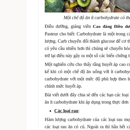
Một chế độ ăn ít carbohydrate có t
Điều dưỡng, giảng viên
Cao đăng Điều dư
Pasteur cho biết: Carbohydrate là một trong 
lượng. Carb chuyển đổi thành glucose để cơ 
có yêu cầu nhiều hơn thì chúng sẽ chuyển hóa
trữ lại điều này gây ra một số các biến chứng 
Một nghiên cứu cho thấy rằng huyết áp cao c
kế khi có một chế độ ăn uống với ít carbohyd
carbohydrate với một mức độ phù hợp theo l
chỉnh mức huyết áp.
Bài viết dưới đây chia sẻ đến các bạn các loạ
ăn ít carbohydrate khi áp dụng trong thực đơn
Các loại rau
:
Hàm lượng carbohydrate của các loại rau mọc
các loại rau ăn có củ. Ngoài ra thì hầu hết c