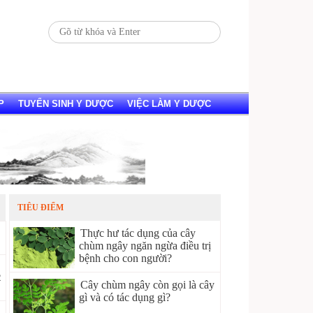
P
TUYỂN SINH Y DƯỢC
VIỆC LÀM Y DƯỢC
TIÊU ĐIỂM
Thực hư tác dụng của cây
chùm ngây ngăn ngừa điều trị
bệnh cho con người?
2
Cây chùm ngây còn gọi là cây
gì và có tác dụng gì?