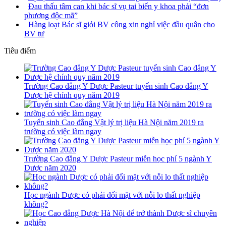
Đau thấu tâm can khi bác sĩ vụ tai biến y khoa phải “đơn
phương độc mã”
Hàng loạt Bác sĩ giỏi BV công xin nghỉ việc đầu quân cho
BV tư
Tiêu điểm
Trường Cao đẳng Y Dược Pasteur tuyển sinh Cao đẳng Y
Dược hệ chính quy năm 2019
Tuyển sinh Cao đẳng Vật lý trị liệu Hà Nội năm 2019 ra
trường có việc làm ngay
Trường Cao đẳng Y Dược Pasteur miễn học phí 5 ngành Y
Dược năm 2020
Học ngành Dược có phải đối mặt với nỗi lo thất nghiệp
không?