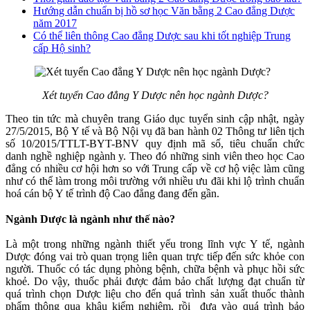
Hướng dẫn chuẩn bị hồ sơ học Văn bằng 2 Cao đẳng Dược
năm 2017
Có thể liên thông Cao đẳng Dược sau khi tốt nghiệp Trung
cấp Hộ sinh?
Xét tuyển Cao đẳng Y Dược nên học ngành Dược?
Theo tin tức mà chuyên trang Giáo dục tuyển sinh cập nhật, ngày
27/5/2015, Bộ Y tế và Bộ Nội vụ đã ban hành 02 Thông tư liên tịch
số 10/2015/TTLT-BYT-BNV quy định mã số, tiêu chuẩn chức
danh nghề nghiệp ngành y. Theo đó những sinh viên theo học Cao
đẳng có nhiều cơ hội hơn so với Trung cấp về cơ hộ việc làm cũng
như có thể làm trong môi trường với nhiều ưu đãi khi lộ trình chuẩn
hoá cán bộ Y tế trình độ Cao đẳng đang đến gần.
Ngành Dược là ngành như thế nào?
Là một trong những ngành thiết yếu trong lĩnh vực Y tế, ngành
Dược đóng vai trò quan trọng liên quan trực tiếp đến sức khỏe con
người. Thuốc có tác dụng phòng bệnh, chữa bệnh và phục hồi sức
khoẻ. Do vậy, thuốc phải được đảm bảo chất lượng đạt chuẩn từ
quá trình chọn Dược liệu cho đến quá trình sản xuất thuốc thành
phẩm thông qua khâu kiểm nghiệm, rồi đưa vào quá trình bảo