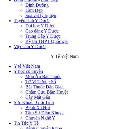
Dinh Dưỡng
Làm Đẹp
Spa vật lý trị liệu
Tuyển sinh Y Dược
Đại học Y Dược
Cao đẳng Y Dược
Trung Cấp Y Dược
Kỳ thi THPT Quốc gia
Việc làm Y Dược
Y Tế Việt Nam
Y tế Việt Nam
Y học cổ truyền
Món Ăn Bài Thuốc
Tử Vi Tướng Số
Bài Thuốc Dân Gian
Châm Cứu Bấm Huyệt
Cây Mật Gấu
Sức Khoẻ - Giới Tính
Bệnh Xã Hội
Tâm Sự Đêm Khuya
Chuyện Nghề Y
Tin Tức Y Tế
Bệnh Chuyên Khoa