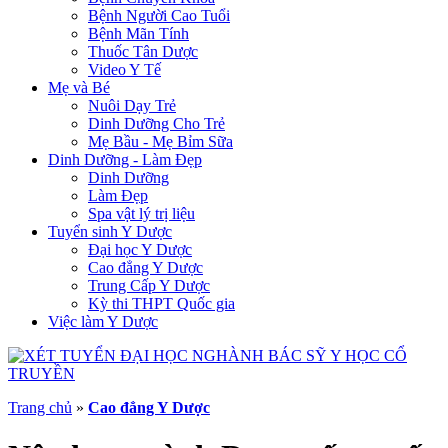
Bệnh Người Cao Tuổi
Bệnh Mãn Tính
Thuốc Tân Dược
Video Y Tế
Mẹ và Bé
Nuôi Dạy Trẻ
Dinh Dưỡng Cho Trẻ
Mẹ Bầu - Mẹ Bỉm Sữa
Dinh Dưỡng - Làm Đẹp
Dinh Dưỡng
Làm Đẹp
Spa vật lý trị liệu
Tuyển sinh Y Dược
Đại học Y Dược
Cao đẳng Y Dược
Trung Cấp Y Dược
Kỳ thi THPT Quốc gia
Việc làm Y Dược
Trang chủ
»
Cao đẳng Y Dược