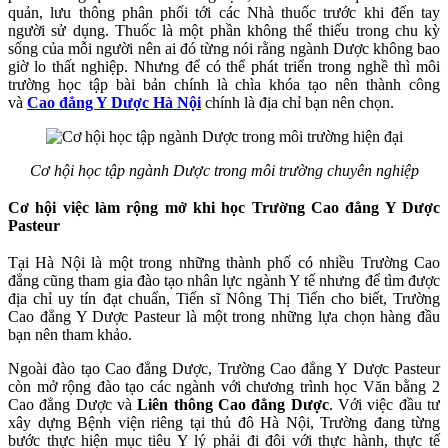
quản, lưu thông phân phối tới các Nhà thuốc trước khi đến tay
người sử dụng. Thuốc là một phần không thể thiếu trong chu kỳ
sống của mỗi người nên ai đó từng nói rằng ngành Dược không bao
giờ lo thất nghiệp. Nhưng để có thể phát triển trong nghề thì môi
trường học tập bài bản chính là chìa khóa tạo nên thành công
và
Cao đẳng Y Dược Hà Nội
chính là địa chỉ bạn nên chọn.
Cơ hội học tập ngành Dược trong môi trường chuyên nghiệp
Cơ hội việc làm rộng mở khi học
Trường Cao đẳng Y Dược
Pasteur
Tại Hà Nội là một trong những thành phố có nhiều Trường Cao
đẳng cũng tham gia đào tạo nhân lực ngành Y tế nhưng để tìm được
địa chỉ uy tín đạt chuẩn, Tiến sĩ Nông Thị Tiến cho biết, Trường
Cao đẳng Y Dược Pasteur là một trong những lựa chọn hàng đầu
bạn nên tham khảo.
Ngoài đào tạo Cao đẳng Dược, Trường Cao đẳng Y Dược Pasteur
còn mở rộng đào tạo các ngành với chương trình học Văn bằng 2
Cao đẳng Dược và
Liên thông Cao đẳng Dược
. Với việc đầu tư
xây dựng Bệnh viện riêng tại thủ đô Hà Nội, Trường đang từng
bước thực hiện mục tiêu Y lý phải đi đôi với thực hành, thực tế