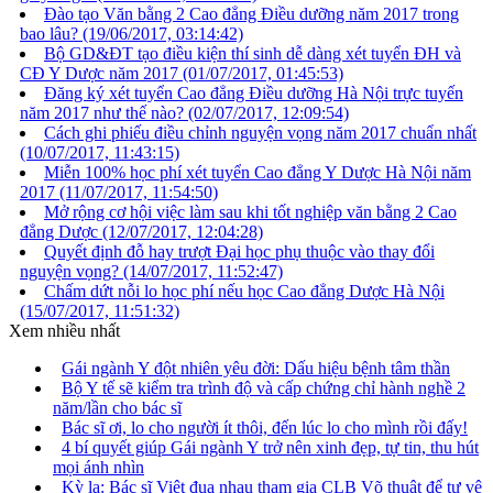
Đào tạo Văn bằng 2 Cao đẳng Điều dưỡng năm 2017 trong
bao lâu?
(19/06/2017, 03:14:42)
Bộ GD&ĐT tạo điều kiện thí sinh dễ dàng xét tuyển ĐH và
CĐ Y Dược năm 2017
(01/07/2017, 01:45:53)
Đăng ký xét tuyển Cao đẳng Điều dưỡng Hà Nội trực tuyến
năm 2017 như thế nào?
(02/07/2017, 12:09:54)
Cách ghi phiếu điều chỉnh nguyện vọng năm 2017 chuẩn nhất
(10/07/2017, 11:43:15)
Miễn 100% học phí xét tuyển Cao đẳng Y Dược Hà Nội năm
2017
(11/07/2017, 11:54:50)
Mở rộng cơ hội việc làm sau khi tốt nghiệp văn bằng 2 Cao
đẳng Dược
(12/07/2017, 12:04:28)
Quyết định đỗ hay trượt Đại học phụ thuộc vào thay đổi
nguyện vọng?
(14/07/2017, 11:52:47)
Chấm dứt nỗi lo học phí nếu học Cao đẳng Dược Hà Nội
(15/07/2017, 11:51:32)
Xem nhiều nhất
Gái ngành Y đột nhiên yêu đời: Dấu hiệu bệnh tâm thần
Bộ Y tế sẽ kiểm tra trình độ và cấp chứng chỉ hành nghề 2
năm/lần cho bác sĩ
Bác sĩ ơi, lo cho người ít thôi, đến lúc lo cho mình rồi đấy!
4 bí quyết giúp Gái ngành Y trở nên xinh đẹp, tự tin, thu hút
mọi ánh nhìn
Kỳ lạ: Bác sĩ Việt đua nhau tham gia CLB Võ thuật để tự vệ