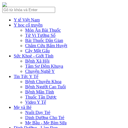
Y tế Việt Nam
Y học cổ truyền
Món Ăn Bài Thuốc
Tử Vi Tướng Số
Bài Thuốc Dân Gian
Châm Cứu Bấm Huyệt
Cây Mật Gấu
Sức Khoẻ - Giới Tính
Bệnh Xã Hội
Tâm Sự Đêm Khuya
Chuyện Nghề Y
Tin Tức Y Tế
Bệnh Chuyên Khoa
Bệnh Người Cao Tuổi
Bệnh Mãn Tính
Thuốc Tân Dược
Video Y Tế
Mẹ và Bé
Nuôi Dạy Trẻ
Dinh Dưỡng Cho Trẻ
Mẹ Bầu - Mẹ Bỉm Sữa
Dinh Dưỡng - Làm Đẹp