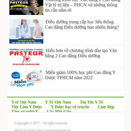
Vật lý trị liệu – PHCN và những thông
tin cần nắm rõ
Điều dưỡng trung cấp học liên thông
Cao đẳng Điều dưỡng bao nhiêu tháng?
Hiểu hơn về chương trình đào tạo Văn
bằng 2 Cao đẳng Điều dưỡng
Miễn giảm 100% học phí Cao đẳng Y
Dược TPHCM năm 2022
Y tế Việt Nam
Y Tế Việt Nam
Tin Tức Y Tế
Việc Làm Y Dược
Y Dược học cổ truyền
Làm Đẹp
Tâm sự nghề Y
Cây Mật Gấu
Copyright © 2017
. All right reserved.
®
Ghi rõ nguồn https://ytevietnam.net.vn.