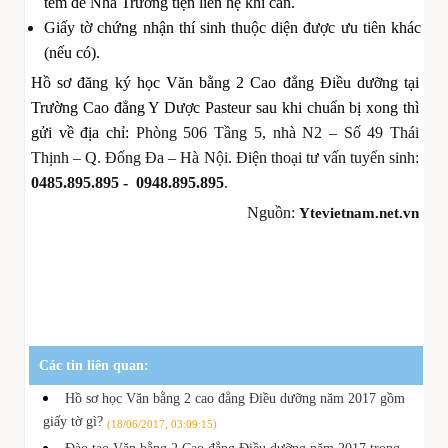
tem để Nhà Trường tiện liên hệ khi cần.
Giấy tờ chứng nhận thí sinh thuộc diện được ưu tiên khác
(nếu có).
Hồ sơ đăng ký học Văn bằng 2 Cao đẳng Điều dưỡng tại
Trường Cao đẳng Y Dược Pasteur sau khi chuẩn bị xong thì
gửi về địa chỉ:
Phòng 506 Tầng 5, nhà N2 – Số 49 Thái
Thịnh – Q. Đống Đa – Hà Nội. Điện thoại tư vấn tuyển sinh:
0485.895.895 - 0948.895.895
.
Nguồn:
Ytevietnam.net.vn
Các tin liên quan:
Hồ sơ học Văn bằng 2 cao đẳng Điều dưỡng năm 2017 gồm
giấy tờ gì?
(18/06/2017, 03:09:15)