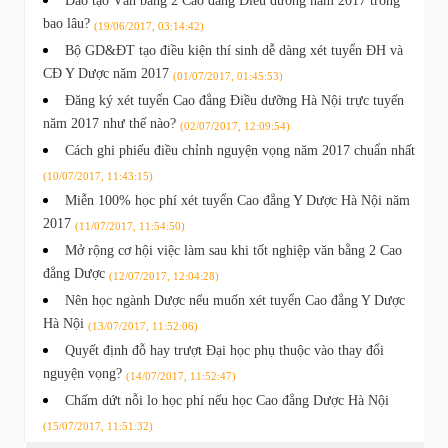
Đào tạo Văn bằng 2 Cao đẳng Điều dưỡng năm 2017 trong
bao lâu?
(19/06/2017, 03:14:42)
Bộ GD&ĐT tạo điều kiện thí sinh dễ dàng xét tuyển ĐH và
CĐ Y Dược năm 2017
(01/07/2017, 01:45:53)
Đăng ký xét tuyển Cao đẳng Điều dưỡng Hà Nội trực tuyến
năm 2017 như thế nào?
(02/07/2017, 12:09:54)
Cách ghi phiếu điều chỉnh nguyện vọng năm 2017 chuẩn nhất
(10/07/2017, 11:43:15)
Miễn 100% học phí xét tuyển Cao đẳng Y Dược Hà Nội năm
2017
(11/07/2017, 11:54:50)
Mở rộng cơ hội việc làm sau khi tốt nghiệp văn bằng 2 Cao
đẳng Dược
(12/07/2017, 12:04:28)
Nên học ngành Dược nếu muốn xét tuyển Cao đẳng Y Dược
Hà Nội
(13/07/2017, 11:52:06)
Quyết định đỗ hay trượt Đại học phụ thuộc vào thay đổi
nguyện vọng?
(14/07/2017, 11:52:47)
Chấm dứt nỗi lo học phí nếu học Cao đẳng Dược Hà Nội
(15/07/2017, 11:51:32)