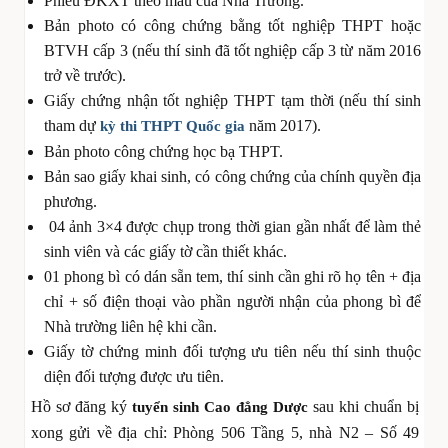
Phiếu ĐKXT theo mẫu của Nhà Trường.
Bản photo có công chứng bằng tốt nghiệp THPT hoặc
BTVH cấp 3 (nếu thí sinh đã tốt nghiệp cấp 3 từ năm 2016
trở về trước).
Giấy chứng nhận tốt nghiệp THPT tạm thời (nếu thí sinh
tham dự
năm 2017).
kỳ thi THPT Quốc gia
Bản photo công chứng học bạ THPT.
Bản sao giấy khai sinh, có công chứng của chính quyền địa
phương.
04 ảnh 3×4 được chụp trong thời gian gần nhất để làm thẻ
sinh viên và các giấy tờ cần thiết khác.
01 phong bì có dán sẵn tem, thí sinh cần ghi rõ họ tên + địa
chỉ + số điện thoại vào phần người nhận của phong bì để
Nhà trường liên hệ khi cần.
Giấy tờ chứng minh đối tượng ưu tiên nếu thí sinh thuộc
diện đối tượng được ưu tiên.
Hồ sơ đăng ký
sau khi chuẩn bị
tuyển sinh Cao đẳng Dược
xong gửi về địa chỉ: Phòng 506 Tầng 5, nhà N2 – Số 49