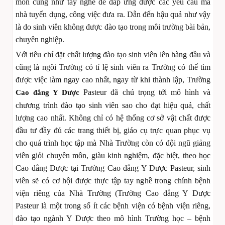
môn cũng như tay nghề để đáp ứng được các yêu cầu mà
nhà tuyển dụng, công việc đưa ra. Dẫn đến hậu quả như vậy
là do sinh viên không được đào tạo trong môi trường bài bản,
chuyên nghiệp.
Với tiêu chí đặt chất lượng đào tạo sinh viên lên hàng đầu và
cũng là ngôi Trường có tỉ lệ sinh viên ra Trường có thể tìm
được việc làm ngay cao nhất, ngay từ khi thành lập, Trường
Pasteur đã chú trọng tới mô hình và
Cao đẳng Y Dược
chương trình đào tạo sinh viên sao cho đạt hiệu quả, chất
lượng cao nhất. Không chỉ có hệ thống cơ sở vật chất được
đầu tư đầy đủ các trang thiết bị, giáo cụ trực quan phục vụ
cho quá trình học tập mà Nhà Trường còn có đội ngũ giảng
viên giỏi chuyên môn, giàu kinh nghiệm, đặc biệt, theo học
Cao đẳng Dược tại Trường Cao đẳng Y Dược Pasteur, sinh
viên sẽ có cơ hội được thực tập tay nghề trong chính bệnh
viện riêng của Nhà Trường (Trường Cao đẳng Y Dược
Pasteur là một trong số ít các bệnh viện có bệnh viện riêng,
đào tạo ngành Y Dược theo mô hình Trường học – bệnh