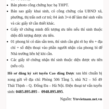
Bản photo công chứng học bạ THPT.
Bản sao giấy khai sinh, có công chứng của UBND xã,
phường, thị trấn nơi cư trú; 04 ảnh 3×4 để làm thẻ sinh viên
và các giấy tờ cần thiết khác.
Giấy tờ chứng minh đối tượng ưu tiên nếu thí sinh thuộc
diện đối tượng được ưu tiên.
01 phong bì có dán sẵn tem, thí sinh cần ghi rõ họ tên + địa
chỉ + số điện thoại vào phần người nhận của phong bì để
Nhà trường liên hệ khi cần.
Các giấy tờ chứng nhận thí sinh thuộc diện được ưu tiên
(nếu có).
sau khi chuẩn bị
Hồ sơ đăng ký xét tuyển Cao đẳng Dược
xong gửi về địa chỉ: Phòng 506 Tầng 5, nhà N2 – Số 49
Thái Thịnh – Q. Đống Đa – Hà Nội. Điện thoại tư vấn tuyển
sinh:
0485.895.895 - 0948.895.895
.
Nguồn:
Ytevietnam.net.vn