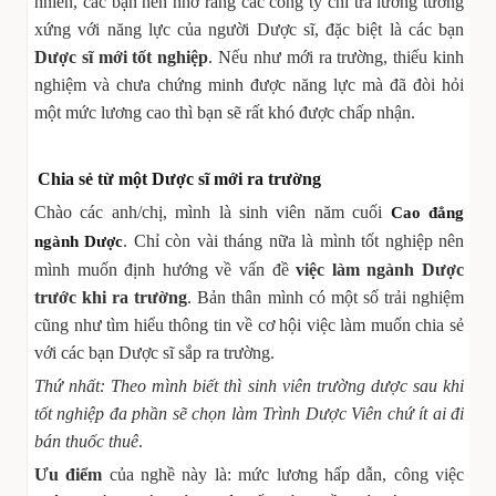
nhiên, các bạn nên nhớ rằng các công ty chỉ trả lương tương
xứng với năng lực của người Dược sĩ, đặc biệt là các bạn
Dược sĩ mới tốt nghiệp
. Nếu như mới ra trường, thiếu kinh
nghiệm và chưa chứng minh được năng lực mà đã đòi hỏi
một mức lương cao thì bạn sẽ rất khó được chấp nhận.
Chia sẻ từ một Dược sĩ mới ra trường
Chào các anh/chị, mình là sinh viên năm cuối
Cao đẳng
. Chỉ còn vài tháng nữa là mình tốt nghiệp nên
ngành Dược
mình muốn định hướng về vấn đề
việc làm ngành Dược
trước khi ra trường
. Bản thân mình có một số trải nghiệm
cũng như tìm hiểu thông tin về cơ hội việc làm muốn chia sẻ
với các bạn Dược sĩ sắp ra trường.
Thứ nhất: Theo mình biết thì sinh viên trường dược sau khi
tốt nghiệp đa phần sẽ chọn làm Trình Dược Viên chứ ít ai đi
bán thuốc thuê
.
Ưu điểm
của nghề này là: mức lương hấp dẫn, công việc