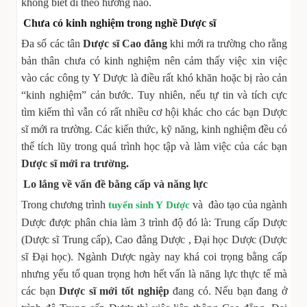
không biết đi theo hướng nào.
Chưa có kinh nghiệm trong nghề Dược sĩ
Đa số các tân
Dược sĩ Cao đẳng
khi mới ra trường cho rằng
bản thân chưa có kinh nghiệm nên cảm thấy việc xin việc
vào các công ty Y Dược là điều rất khó khăn hoặc bị rào cản
“kinh nghiệm” cản bước. Tuy nhiên, nếu tự tin và tích cực
tìm kiếm thì vẫn có rất nhiều cơ hội khác cho các bạn Dược
sĩ mới ra trường. Các kiến thức, kỹ năng, kinh nghiệm đều có
thể tích lũy trong quá trình học tập và làm việc của các bạn
Dược sĩ mới ra trường.
Lo lắng về vấn đề bằng cấp và năng lực
Trong chương trình
và đào tạo của ngành
tuyển sinh Y Dược
Dược được phân chia làm 3 trình độ đó là: Trung cấp Dược
(Dược sĩ Trung cấp), Cao đẳng Dược , Đại học Dược (Dược
sĩ Đại học). Ngành Dược ngày nay khá coi trọng bằng cấp
nhưng yếu tố quan trọng hơn hết vấn là năng lực thực tế mà
các bạn
Dược sĩ mới tốt nghiệp
đang có. Nếu bạn đang ở