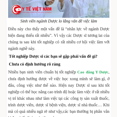
Sinh viên ngành Dược lo lắng vấn đề việc làm
Điều này cho thấy một vấn đề là “nhân lực về ngành Dược
hiện đang thiếu rất nhiều”. Vì vậy các Dược sĩ tương lai của
chúng ta sau khi tốt nghiệp có rất nhiều cơ hội việc làm với
ngành nghề này.
Tốt nghiệp Dược sĩ các bạn sẽ gặp phải vấn đề gì?
Chưa có định hướng rõ ràng
Nhiều bạn sinh viên chuẩn bị tốt nghiệp
,
Cao đẳng Y Dược
chưa định hướng được về việc học xong mình sẽ làm gì, ở
đâu, công việc như thế nào. Hiện nay Dược sĩ sau khi tốt
nghiệp có thể học nâng cao trình độ hoặc làm việc ở rất nhiều
vị trí khác nhau như làm việc tại các công ty sản xuất thuốc,
trình dược viên, dược sĩ bệnh viện, dược sĩ nhà thuốc… Khi
mà có quá nhiều ngã rẽ như vậy,các bạn thường bị phân vân