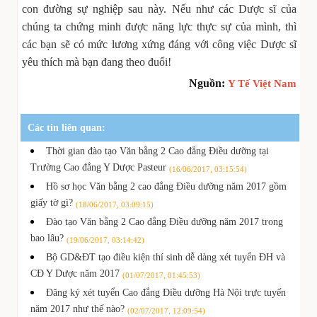
con đường sự nghiệp sau này. Nếu như các Dược sĩ của
chúng ta chứng minh được năng lực thực sự của mình, thì
các bạn sẽ có mức lương xứng đáng với công việc Dược sĩ
yêu thích mà bạn đang theo đuổi!
Nguồn:
Y Tế Việt Nam
Các tin liên quan:
Thời gian đào tạo Văn bằng 2 Cao đẳng Điều dưỡng tại
Trường Cao đẳng Y Dược Pasteur
(16/06/2017, 03:15:54)
Hồ sơ học Văn bằng 2 cao đẳng Điều dưỡng năm 2017 gồm
giấy tờ gì?
(18/06/2017, 03:09:15)
Đào tạo Văn bằng 2 Cao đẳng Điều dưỡng năm 2017 trong
bao lâu?
(19/06/2017, 03:14:42)
Bộ GD&ĐT tạo điều kiện thí sinh dễ dàng xét tuyển ĐH và
CĐ Y Dược năm 2017
(01/07/2017, 01:45:53)
Đăng ký xét tuyển Cao đẳng Điều dưỡng Hà Nội trực tuyến
năm 2017 như thế nào?
(02/07/2017, 12:09:54)