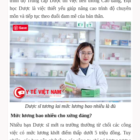
trình độ Trung cấp Dược thì việc liên thông Cao đẳng, Đại
học Dược là việc thiết yếu giúp nâng cao trình độ chuyên
môn và tiếp tục theo đuổi đam mê của bản thân.
Save
Dược sĩ tương lai mức lương bao nhiêu là đủ
Mức lương bao nhiêu cho xứng đáng?
Nhiều bạn Dược sĩ mới ra trường thường từ chối các công
việc có mức lương khởi điểm thấp dưới 5 triệu đồng. Tuy