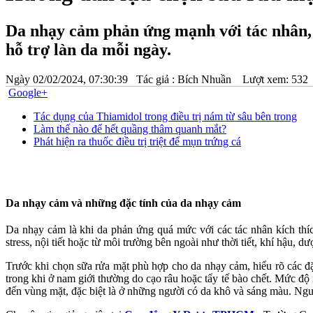
Da nhạy cảm phản ứng mạnh với tác nhân, 
hỗ trợ làn da mỗi ngày.
Ngày
02/02/2024, 07:30:39
Tác giả :
Bích Nhuần
Lượt xem: 532
Google+
Tác dụng của Thiamidol trong điều trị nám từ sâu bên trong
Làm thế nào để hết quầng thâm quanh mắt?
Phát hiện ra thuốc điều trị triệt để mụn trứng cá
Da nhạy cảm và những đặc tính của da nhạy cảm
Da nhạy cảm là khi da phản ứng quá mức với các tác nhân kích thíc
stress, nội tiết hoặc từ môi trường bên ngoài như thời tiết, khí hậu, d
Trước khi chọn sữa rửa mặt phù hợp cho da nhạy cảm, hiểu rõ các đ
trong khi ở nam giới thường do cạo râu hoặc tẩy tế bào chết. Mức 
đến vùng mặt, đặc biệt là ở những người có da khô và sáng màu. Ngườ