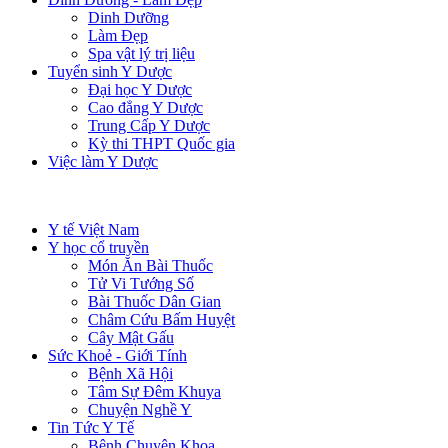
Dinh Dưỡng
Làm Đẹp
Spa vật lý trị liệu
Tuyển sinh Y Dược
Đại học Y Dược
Cao đẳng Y Dược
Trung Cấp Y Dược
Kỳ thi THPT Quốc gia
Việc làm Y Dược
Y tế Việt Nam
Y học cổ truyền
Món Ăn Bài Thuốc
Tử Vi Tướng Số
Bài Thuốc Dân Gian
Châm Cứu Bấm Huyệt
Cây Mật Gấu
Sức Khoẻ - Giới Tính
Bệnh Xã Hội
Tâm Sự Đêm Khuya
Chuyện Nghề Y
Tin Tức Y Tế
Bệnh Chuyên Khoa