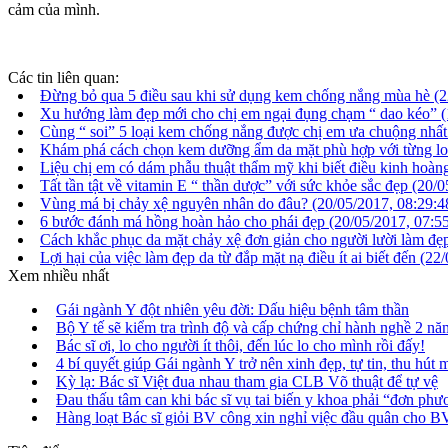
cảm của mình.
Các tin liên quan:
Đừng bỏ qua 5 điều sau khi sử dụng kem chống nắng mùa hè
(2
Xu hướng làm đẹp mới cho chị em ngại đụng chạm “ dao kéo”
(
Cùng “ soi” 5 loại kem chống nắng được chị em ưa chuộng nhấ
Khám phá cách chọn kem dưỡng ẩm da mặt phù hợp với từng lo
Liệu chị em có dám phẫu thuật thẩm mỹ khi biết điều kinh hoàn
Tất tần tật về vitamin E “ thần dược” với sức khỏe sắc đẹp
(20/0
Vùng má bị chảy xệ nguyên nhân do đâu?
(20/05/2017, 08:29:4
6 bước đánh má hồng hoàn hảo cho phái đẹp
(20/05/2017, 07:5
Cách khắc phục da mặt chảy xệ đơn giản cho người lười làm đ
Lợi hại của việc làm đẹp da từ đắp mặt nạ điều ít ai biết đến
(22/
Xem nhiều nhất
Gái ngành Y đột nhiên yêu đời: Dấu hiệu bệnh tâm thần
Bộ Y tế sẽ kiểm tra trình độ và cấp chứng chỉ hành nghề 2 năm
Bác sĩ ơi, lo cho người ít thôi, đến lúc lo cho mình rồi đấy!
4 bí quyết giúp Gái ngành Y trở nên xinh đẹp, tự tin, thu hút 
Kỳ lạ: Bác sĩ Việt đua nhau tham gia CLB Võ thuật để tự vệ
Đau thấu tâm can khi bác sĩ vụ tai biến y khoa phải “đơn ph
Hàng loạt Bác sĩ giỏi BV công xin nghỉ việc đầu quân cho B