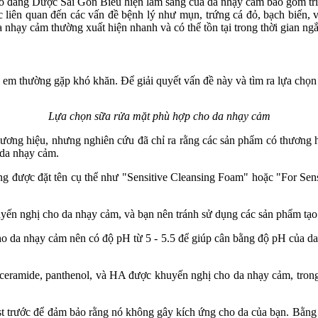
 đẳng Dược Sài Gòn Biểu hiện lâm sàng của da nhạy cảm bao gồm triệ
 liên quan đến các vấn đề bệnh lý như mụn, trứng cá đỏ, bạch biến, và
nhạy cảm thường xuất hiện nhanh và có thể tồn tại trong thời gian ngắ
em thường gặp khó khăn. Để giải quyết vấn đề này và tìm ra lựa chọn t
Lựa chọn sữa rửa mặt phù hợp cho da nhạy cảm
ương hiệu, nhưng nghiên cứu đã chỉ ra rằng các sản phẩm có thương hi
 da nhạy cảm.
g được đặt tên cụ thể như "Sensitive Cleansing Foam" hoặc "For Sensi
n nghị cho da nhạy cảm, và bạn nên tránh sử dụng các sản phẩm tạo b
ho da nhạy cảm nên có độ pH từ 5 - 5.5 để giúp cân bằng độ pH của d
 ceramide, panthenol, và HA được khuyến nghị cho da nhạy cảm, trong
t trước để đảm bảo rằng nó không gây kích ứng cho da của bạn. Bằng c