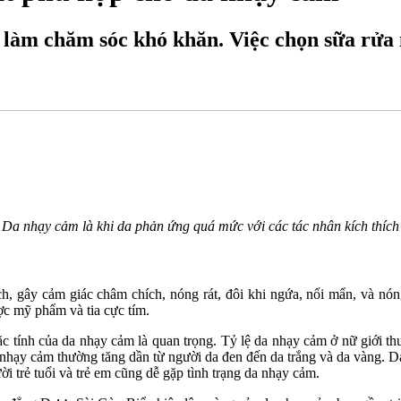
làm chăm sóc khó khăn. Việc chọn sữa rửa 
Da nhạy cảm là khi da phản ứng quá mức với các tác nhân kích thích
h, gây cảm giác châm chích, nóng rát, đôi khi ngứa, nổi mẩn, và nóng
ược mỹ phẩm và tia cực tím.
ặc tính của da nhạy cảm là quan trọng. Tỷ lệ da nhạy cảm ở nữ giới t
độ nhạy cảm thường tăng dần từ người da đen đến da trắng và da vàn
i trẻ tuổi và trẻ em cũng dễ gặp tình trạng da nhạy cảm.