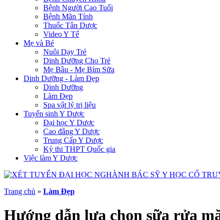
Bệnh Người Cao Tuổi
Bệnh Mãn Tính
Thuốc Tân Dược
Video Y Tế
Mẹ và Bé
Nuôi Dạy Trẻ
Dinh Dưỡng Cho Trẻ
Mẹ Bầu - Mẹ Bỉm Sữa
Dinh Dưỡng - Làm Đẹp
Dinh Dưỡng
Làm Đẹp
Spa vật lý trị liệu
Tuyển sinh Y Dược
Đại học Y Dược
Cao đẳng Y Dược
Trung Cấp Y Dược
Kỳ thi THPT Quốc gia
Việc làm Y Dược
Trang chủ
»
Làm Đẹp
Hướng dẫn lựa chọn sữa rửa mặ