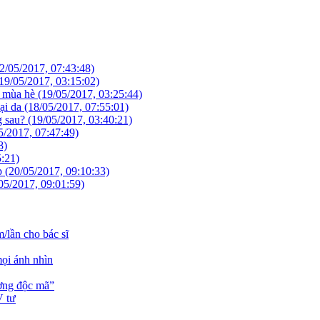
2/05/2017, 07:43:48)
19/05/2017, 03:15:02)
t mùa hè
(19/05/2017, 03:25:44)
ại da
(18/05/2017, 07:55:01)
g sau?
(19/05/2017, 03:40:21)
5/2017, 07:47:49)
8)
5:21)
ẹp
(20/05/2017, 09:10:33)
05/2017, 09:01:59)
/lần cho bác sĩ
mọi ánh nhìn
ương độc mã”
V tư