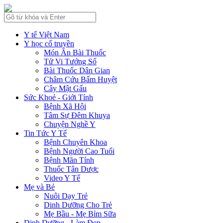
Y tế Việt Nam
Y học cổ truyền
Món Ăn Bài Thuốc
Tử Vi Tướng Số
Bài Thuốc Dân Gian
Châm Cứu Bấm Huyệt
Cây Mật Gấu
Sức Khoẻ - Giới Tính
Bệnh Xã Hội
Tâm Sự Đêm Khuya
Chuyện Nghề Y
Tin Tức Y Tế
Bệnh Chuyên Khoa
Bệnh Người Cao Tuổi
Bệnh Mãn Tính
Thuốc Tân Dược
Video Y Tế
Mẹ và Bé
Nuôi Dạy Trẻ
Dinh Dưỡng Cho Trẻ
Mẹ Bầu - Mẹ Bỉm Sữa
Dinh Dưỡng - Làm Đẹp