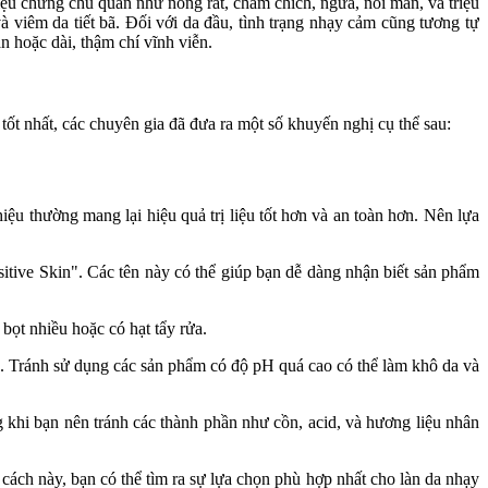
u chứng chủ quan như nóng rát, châm chích, ngứa, nổi mẩn, và triệu
 viêm da tiết bã. Đối với da đầu, tình trạng nhạy cảm cũng tương tự
n hoặc dài, thậm chí vĩnh viễn.
ốt nhất, các chuyên gia đã đưa ra một số khuyến nghị cụ thể sau:
ệu thường mang lại hiệu quả trị liệu tốt hơn và an toàn hơn. Nên lựa
tive Skin". Các tên này có thể giúp bạn dễ dàng nhận biết sản phẩm
ọt nhiều hoặc có hạt tẩy rửa.
a. Tránh sử dụng các sản phẩm có độ pH quá cao có thể làm khô da và
 khi bạn nên tránh các thành phần như cồn, acid, và hương liệu nhân
ách này, bạn có thể tìm ra sự lựa chọn phù hợp nhất cho làn da nhạy