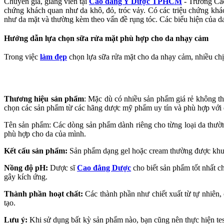
Chuyên gia, giảng viên tại
Cao đẳng Y Dược TPHCM
- Trường Cao
chứng khách quan như da khô, đỏ, tróc vảy. Có các triệu chứng khác
như da mặt và thường kèm theo vấn đề rụng tóc. Các biểu hiện của da 
Hướng dẫn lựa chọn sữa rửa mặt phù hợp cho da nhạy cảm
Trong việc
làm đẹp
chọn lựa sữa rửa mặt cho da nhạy cảm, nhiều chị 
Thương hiệu sản phẩm
: Mặc dù có nhiều sản phẩm giá rẻ không th
chọn các sản phẩm từ các hãng dược mỹ phẩm uy tín và phù hợp với
Tên sản phẩm: Các dòng sản phẩm dành riêng cho từng loại da thườn
phù hợp cho da của mình.
Kết cấu sản phẩm:
Sản phẩm dạng gel hoặc cream thường được khuyế
Nồng độ pH:
Dược sĩ
Cao đẳng Dược
cho biết sản phẩm tốt nhất c
gây kích ứng.
Thành phần hoạt chất:
Các thành phần như chiết xuất từ tự nhiên,
tạo.
Lưu ý:
Khi sử dụng bất kỳ sản phẩm nào, bạn cũng nên thực hiện tes