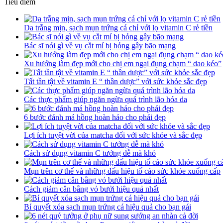
Tiêu điểm
Da trắng mịn, sạch mụn trứng cá chỉ với lọ vitamin C rẻ tiền
Bác sĩ nói gì về vụ cắt mí bị hỏng gây bão mạng
Xu hướng làm đẹp mới cho chị em ngại đụng chạm “ dao kéo”
Tất tần tật về vitamin E “ thần dược” với sức khỏe sắc đẹp
Các thực phẩm giúp ngăn ngừa quá trình lão hóa da
6 bước đánh má hồng hoàn hảo cho phái đẹp
Lợi ích tuyệt vời của matcha đối với sức khỏe và sắc đẹp
Cách sử dụng vitamin C tưởng dễ mà khó
Mụn trên cơ thể và những dấu hiệu tố cáo sức khỏe xuống cấp
Cách giảm cân bằng vỏ bưởi hiệu quả nhất
Bí quyết xóa sạch mụn trứng cá hiệu quả cho bạn gái