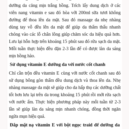
dưỡng da căng mịn trắng hồng. Trích lấy dung dịch ở các
viên nang vitamin e sau đó hòa với 200ml sữa tươi không
đường để thoa lên da mặt. Sau đó massage da nhẹ nhàng
dùng tay vỗ đều lên da mặt để giúp da thẩm thấu nhanh
chóng vào các lỗ chân lông giúp chăm sóc da hiệu quả hơn.
Lưu lại hỗn hợp trên khoảng 15 phút sau đó rửa sạch da mặt.
Mỗi tuần thực hiện đều đặn 2-3 lần để có được làn da sáng
mịn hồng hào.
Sử dụng vitamin E dưỡng da với nước cốt chanh
Chỉ cần trộn đều vitamin E cùng với nước cốt chanh sau đó
sử dụng bông gòn thấm đều dung dịch và thoa lên da. Nhẹ
nhàng massage da mặt sẽ giúp cho da hấp thụ các dưỡng chất
tốt hơn lưu lại trên da trong khoảng 15 phút rồi mới rửa sạch
với nước ấm. Thực hiện phương pháp này mỗi tuần từ 2-3
lần sẽ giúp làn da sáng mịn nhanh chóng, đồng thời ngăn
ngừa mụn hiệu quả.
Đắp mặt nạ vitamin E với bột ngọc traid để dưỡng da