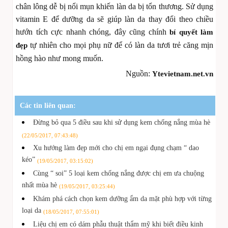
chân lông dễ bị nổi mụn khiến làn da bị tổn thương. Sử dụng
vitamin E để dưỡng da sẽ giúp làn da thay đổi theo chiều
hướn tích cực nhanh chóng, đây cũng chính
bí quyết làm
tự nhiên cho mọi phụ nữ để có làn da tươi trẻ căng mịn
đẹp
hồng hào như mong muốn.
Nguồn:
Ytevietnam.net.vn
Các tin liên quan:
Đừng bỏ qua 5 điều sau khi sử dụng kem chống nắng mùa hè
(22/05/2017, 07:43:48)
Xu hướng làm đẹp mới cho chị em ngại đụng chạm “ dao
kéo”
(19/05/2017, 03:15:02)
Cùng “ soi” 5 loại kem chống nắng được chị em ưa chuộng
nhất mùa hè
(19/05/2017, 03:25:44)
Khám phá cách chọn kem dưỡng ẩm da mặt phù hợp với từng
loại da
(18/05/2017, 07:55:01)
Liệu chị em có dám phẫu thuật thẩm mỹ khi biết điều kinh