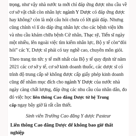
trọng,
như vậy nhà nước ta mới chỉ đáp ứng được nhu cầu về
cơ sở vật chất còn nhân lực
ngành Y Dược
có đáp ứng được
hay không? còn là một câu hỏi chưa có lời giải đáp. Nhưng
cũng chính vì lí do đáp ứng nhân lực cho các bệnh viện lớn
và nhu cầu khám chữa bệnh Cử nhân,
Thạc sỹ, Tiến sĩ
ngày
một nhiều, lên ngoài việc tìm kiếm nhân lực, Bộ y tế còn“đòi
hỏi” các Y, Dược sĩ phải có tay nghề cao, chuyên môn giỏi.
Theo trang tin tức y tế mới nhất của Bộ y tế quy định từ năm
2021 các cơ sở y tế, cơ sở kinh doanh thuốc, các dược sĩ có
trình độ trung cấp sẽ không được cấp giấy phép kinh doanh
cũng để nhằm mục đích cho
ngành Y Dược
của nước nhà
ngày càng chất lượng, đáp ứng các nhu cầu của nhân dân, đo
đó việc học
liên thông Cao đẳng Dược từ hệ Trung
ngay bây giờ là rất cần thiết.
cấp
Sinh viên Trường Cao đẳng Y dược Pasteur
Liên thông Cao đẳng Dược để không bao giờ thất
nghiệp