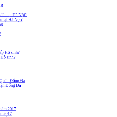
u tại Hà Nội?
 Hộ sinh?
Quận Đống Đa
ăm 2017