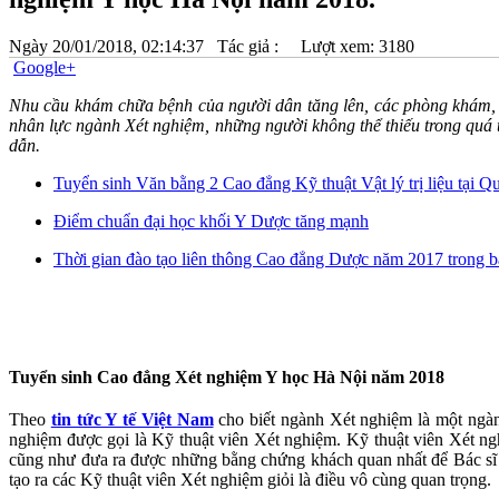
Ngày
20/01/2018, 02:14:37
Tác giả :
Lượt xem: 3180
Google+
Nhu cầu khám chữa bệnh của người dân tăng lên, các phòng khám, b
nhân lực ngành Xét nghiệm, những người không thể thiếu trong quá 
dẫn.
Tuyển sinh Văn bằng 2 Cao đẳng Kỹ thuật Vật lý trị liệu tại 
Điểm chuẩn đại học khối Y Dược tăng mạnh
Thời gian đào tạo liên thông Cao đẳng Dược năm 2017 trong b
Tuyển sinh Cao đẳng Xét nghiệm Y học Hà Nội năm 2018
Theo
tin tức Y tế Việt Nam
cho biết ngành Xét nghiệm là một ngàn
nghiệm được gọi là Kỹ thuật viên Xét nghiệm. Kỹ thuật viên Xét n
cũng như đưa ra được những bằng chứng khách quan nhất để Bác sĩ ch
tạo ra các Kỹ thuật viên Xét nghiệm giỏi là điều vô cùng quan trọng.