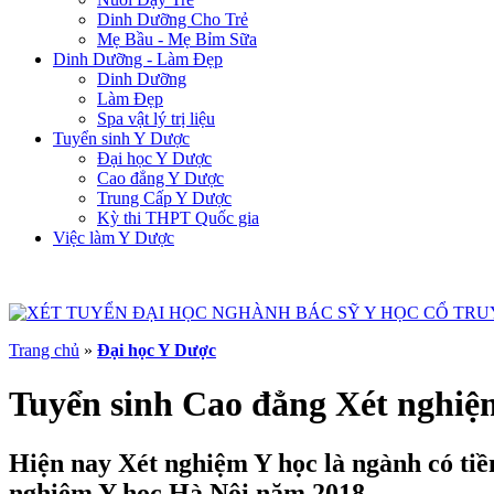
Dinh Dưỡng Cho Trẻ
Mẹ Bầu - Mẹ Bỉm Sữa
Dinh Dưỡng - Làm Đẹp
Dinh Dưỡng
Làm Đẹp
Spa vật lý trị liệu
Tuyển sinh Y Dược
Đại học Y Dược
Cao đẳng Y Dược
Trung Cấp Y Dược
Kỳ thi THPT Quốc gia
Việc làm Y Dược
Trang chủ
»
Đại học Y Dược
Tuyển sinh Cao đẳng Xét nghi
Hiện nay Xét nghiệm Y học là ngành có tiềm
nghiệm Y học Hà Nội năm 2018.