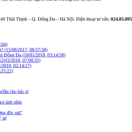
́ 49 Thái Thịnh – Q. Đống Đa – Hà Nội. Điện thoại tư vấn:
024.85.895
:04)
ng?
(15/08/2017, 08:57:58)
Quận Đống Đa
(18/01/2018, 03:14:58)
12/03/2018, 07:08:35)
/2018, 02:14:17)
:25:22)
/lần cho bác sĩ
mọi ánh nhìn
ương độc mã”
V tư