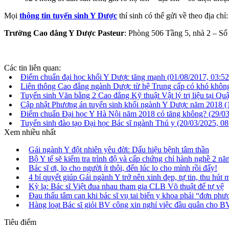
Mọi
thông tin tuyển sinh Y Dược
thí sinh có thể gửi về theo địa chỉ:
Trường Cao đẳng Y Dược Pasteur
: Phòng 506 Tầng 5, nhà 2 – Sô
Các tin liên quan:
Điểm chuẩn đại học khối Y Dược tăng mạnh
(01/08/2017, 03:52
Liên thông Cao đẳng ngành Dược từ hệ Trung cấp có khó khô
Tuyển sinh Văn bằng 2 Cao đẳng Kỹ thuật Vật lý trị liệu tại 
Cập nhật Phương án tuyển sinh khối ngành Y Dược năm 2018
(
Điểm chuẩn Đại học Y Hà Nội năm 2018 có tăng không?
(29/03
Tuyển sinh đào tạo Đại học Bác sĩ ngành Thú y
(20/03/2025, 08
Xem nhiều nhất
Gái ngành Y đột nhiên yêu đời: Dấu hiệu bệnh tâm thần
Bộ Y tế sẽ kiểm tra trình độ và cấp chứng chỉ hành nghề 2 năm
Bác sĩ ơi, lo cho người ít thôi, đến lúc lo cho mình rồi đấy!
4 bí quyết giúp Gái ngành Y trở nên xinh đẹp, tự tin, thu hút 
Kỳ lạ: Bác sĩ Việt đua nhau tham gia CLB Võ thuật để tự vệ
Đau thấu tâm can khi bác sĩ vụ tai biến y khoa phải “đơn ph
Hàng loạt Bác sĩ giỏi BV công xin nghỉ việc đầu quân cho B
Tiêu điểm