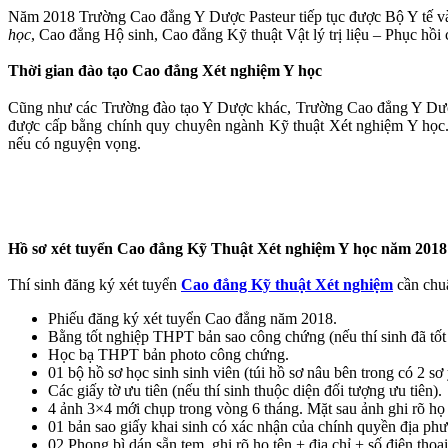
Năm 2018 Trường Cao đẳng Y Dược Pasteur tiếp tục được Bộ Y tế v
học
, Cao đẳng Hộ sinh, Cao đẳng Kỹ thuật Vật lý trị liệu – Phục hồi
Thời gian đào tạo Cao đẳng Xét nghiệm Y học
Cũng như các Trường đào tạo Y Dược khác, Trường Cao đẳng Y Dượ
được cấp bằng chính quy chuyên ngành Kỹ thuật Xét nghiệm Y học.
nếu có nguyện vọng.
Hồ sơ xét tuyển Cao đẳng Kỹ Thuật Xét nghiệm Y học năm 2018
Thí sinh đăng ký xét tuyển
Cao đẳng Kỹ thuật Xét nghiệm
cần chuẩ
Phiếu đăng ký xét tuyển Cao đẳng năm 2018.
Bằng tốt nghiệp THPT bản sao công chứng (nếu thí sinh đã tốt
Học bạ THPT bản photo công chứng.
01 bộ hồ sơ học sinh sinh viên (túi hồ sơ nâu bên trong có 2 s
Các giấy tờ ưu tiên (nếu thí sinh thuộc diện đối tượng ưu tiên).
4 ảnh 3×4 mới chụp trong vòng 6 tháng. Mặt sau ảnh ghi rõ họ 
01 bản sao giấy khai sinh có xác nhận của chính quyền địa ph
02 Phong bì dán sẵn tem, ghi rõ họ tên + địa chỉ + số điện thoại