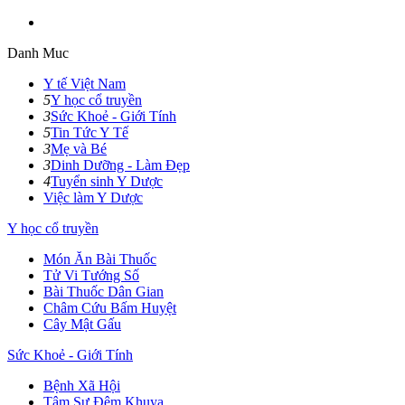
Danh Muc
Y tế Việt Nam
5
Y học cổ truyền
3
Sức Khoẻ - Giới Tính
5
Tin Tức Y Tế
3
Mẹ và Bé
3
Dinh Dưỡng - Làm Đẹp
4
Tuyển sinh Y Dược
Việc làm Y Dược
Y học cổ truyền
Món Ăn Bài Thuốc
Tử Vi Tướng Số
Bài Thuốc Dân Gian
Châm Cứu Bấm Huyệt
Cây Mật Gấu
Sức Khoẻ - Giới Tính
Bệnh Xã Hội
Tâm Sự Đêm Khuya