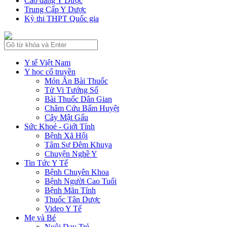
Cao đẳng Y Dược
Trung Cấp Y Dược
Kỳ thi THPT Quốc gia
Y tế Việt Nam
Y học cổ truyền
Món Ăn Bài Thuốc
Tử Vi Tướng Số
Bài Thuốc Dân Gian
Châm Cứu Bấm Huyệt
Cây Mật Gấu
Sức Khoẻ - Giới Tính
Bệnh Xã Hội
Tâm Sự Đêm Khuya
Chuyện Nghề Y
Tin Tức Y Tế
Bệnh Chuyên Khoa
Bệnh Người Cao Tuổi
Bệnh Mãn Tính
Thuốc Tân Dược
Video Y Tế
Mẹ và Bé
Nuôi Dạy Trẻ