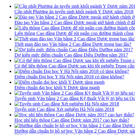
Cập nhật Phương án tuyển sinh khối ngành Y Dược năm 2018
Đào tạo Văn bằng 2 Cao đẳng Dược ngoài giờ hành chính ở đâ
Liên thông Cao đẳng Dược để rút ngắn con đường thành công
Thời gian đào tạo Văn bằng 2 Cao đẳng Dược trong bao lâu?
Dự kiến mức điểm chuẩn Cao đẳng Điều Dưỡng năm 2017
Có thể liên thông Cao đẳng Dược sau khi tốt nghiệp Trung cấp
Điểm chuẩn Đại học Y Hà Nội năm 2018 có tăng không?
Điểm chuẩn đại học khối Y Dược tăng mạnh
Tuyển sinh Văn bằng 2 Cao đẳng Kỹ thuật Vật lý trị liệu tại 
Tuyển sinh Cao đẳng Xét nghiệm Hà Nội năm 2018
Học phí liên thông Cao đẳng Dược năm 2017 cao hay thấp?
Hướng dẫn chuẩn bị hồ sơ học Văn bằng 2 Cao đẳng Dược n