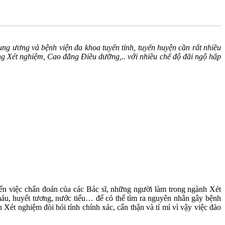
g ương và bệnh viện đa khoa tuyến tỉnh, tuyến huyện cần rất nhiều
ng Xét nghiệm, Cao đẳng Điều dưỡng,.. với nhiều chế độ đãi ngộ hấp
n việc chẩn đoán của các Bác sĩ, những người làm trong ngành Xét
áu, huyết tương, nước tiểu… để có thể tìm ra nguyên nhân gây bệnh
ét nghiệm đòi hỏi tính chính xác, cẩn thận và tỉ mỉ vì vậy việc đào