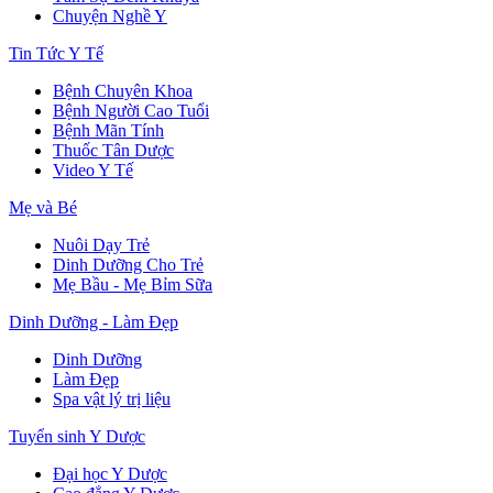
Chuyện Nghề Y
Tin Tức Y Tế
Bệnh Chuyên Khoa
Bệnh Người Cao Tuổi
Bệnh Mãn Tính
Thuốc Tân Dược
Video Y Tế
Mẹ và Bé
Nuôi Dạy Trẻ
Dinh Dưỡng Cho Trẻ
Mẹ Bầu - Mẹ Bỉm Sữa
Dinh Dưỡng - Làm Đẹp
Dinh Dưỡng
Làm Đẹp
Spa vật lý trị liệu
Tuyển sinh Y Dược
Đại học Y Dược