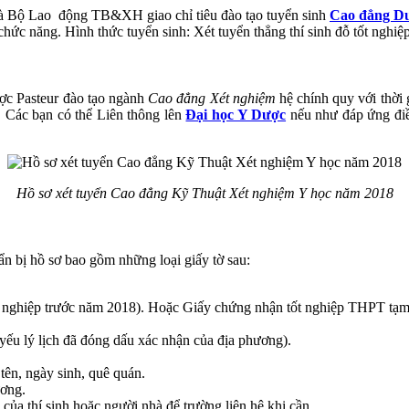
à Bộ Lao động TB&XH giao chỉ tiêu đào tạo tuyển sinh
Cao đẳng D
 chức năng. Hình thức tuyển sinh: Xét tuyển thẳng thí sinh đỗ tốt nghi
c Pasteur đào tạo ngành
Cao đẳng Xét nghiệm
hệ chính quy với thời 
 Các bạn có thể Liên thông lên
Đại học Y Dược
nếu như đáp ứng điều
Hồ sơ xét tuyển Cao đẳng Kỹ Thuật Xét nghiệm Y học năm 2018
n bị hồ sơ bao gồm những loại giấy tờ sau:
 nghiệp trước năm 2018). Hoặc Giấy chứng nhận tốt nghiệp THPT tạm t
ơ yếu lý lịch đã đóng dấu xác nhận của địa phương).
tên, ngày sinh, quê quán.
ương.
 của thí sinh hoặc người nhà để trường liên hệ khi cần.