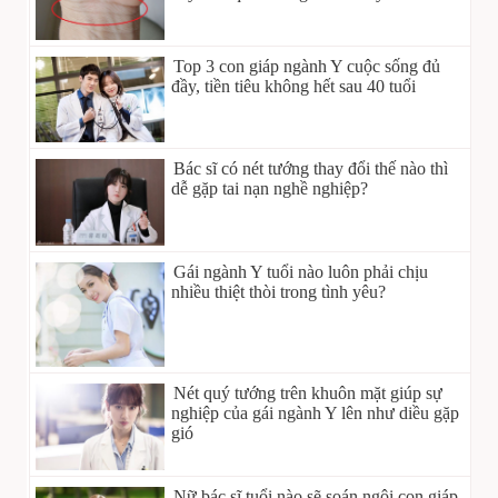
Top 3 con giáp ngành Y cuộc sống đủ
đầy, tiền tiêu không hết sau 40 tuổi
Bác sĩ có nét tướng thay đổi thế nào thì
dễ gặp tai nạn nghề nghiệp?
Gái ngành Y tuổi nào luôn phải chịu
nhiều thiệt thòi trong tình yêu?
Nét quý tướng trên khuôn mặt giúp sự
nghiệp của gái ngành Y lên như diều gặp
gió
Nữ bác sĩ tuổi nào sẽ soán ngôi con giáp