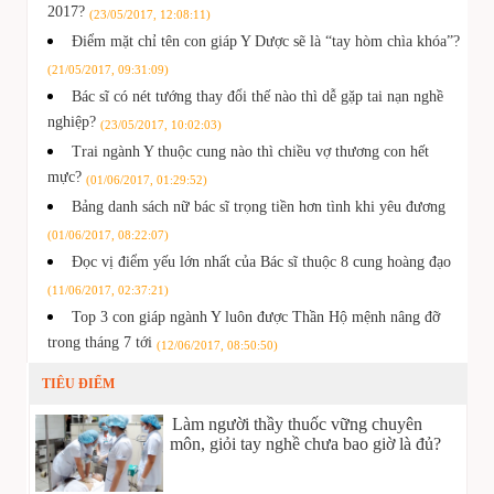
2017?
(23/05/2017, 12:08:11)
Điểm mặt chỉ tên con giáp Y Dược sẽ là “tay hòm chìa khóa”?
(21/05/2017, 09:31:09)
Bác sĩ có nét tướng thay đổi thế nào thì dễ gặp tai nạn nghề
nghiệp?
(23/05/2017, 10:02:03)
Trai ngành Y thuộc cung nào thì chiều vợ thương con hết
mực?
(01/06/2017, 01:29:52)
Bảng danh sách nữ bác sĩ trọng tiền hơn tình khi yêu đương
(01/06/2017, 08:22:07)
Đọc vị điểm yếu lớn nhất của Bác sĩ thuộc 8 cung hoàng đạo
(11/06/2017, 02:37:21)
Top 3 con giáp ngành Y luôn được Thần Hộ mệnh nâng đỡ
trong tháng 7 tới
(12/06/2017, 08:50:50)
TIÊU ĐIỂM
Làm người thầy thuốc vững chuyên
môn, giỏi tay nghề chưa bao giờ là đủ?