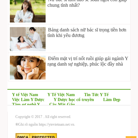
chung tình nhất?
Bảng danh sách nữ bác sĩ trọng tiền hơn
tình khi yêu đương
Điểm mặt vị trí nốt ruồi giúp gái ngành Y
rạng danh sự nghiệp, phúc lộc đầy nhà
Y tế Việt Nam
Y Tế Việt Nam
Tin Tức Y Tế
Việc Làm Y Dược
Y Dược học cổ truyền
Làm Đẹp
Tâm sự nghề Y
Cây Mật Gấu
Copyright © 2017
. All right reserved.
®
Ghi rõ nguồn https://ytevietnam.net.vn.