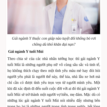
Gái ngành Y thuộc con giáp nào tuyệt đối không bỏ rơi
chồng dù khó khăn đại nạn?
Gái ngành Y tuổi Mùi
Theo chia sẻ của các nhà nhân tướng học thì gái ngành Y
tuổi Mùi là những người phụ nữ vô cùng sâu sắc và tinh tế,
họ không thích chạy theo một tình yêu màu mè hay đòi hòi
người yêu phải là người thế này, thế kia, nhà lầu xe hơi mà
chỉ cần có được tình yêu trọn vẹn từ người mình yêu. Một
khi đã xác định đi đến suốt cuộc đời với ai đó thì gái ngành Y
tuổi Mùi sẽ trở thành một người vợ hiền, mẹ đảm. Mặc dù có
những lúc gái ngành Y tuổi Mùi nói nhiều đấy nhưng bên
trong họ lại là những người trọng tình trọng nghĩa, hết lòng