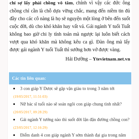
, chính vì vậy các đức ông
chỉ sợ lấy phải chồng vô tâm
chồng chỉ cần là chỗ dựa vững chắc, mang đến niềm tin đủ
đầy cho các cô nàng là họ sẽ nguyện một lòng ở bên đến suốt
cuộc đời, dù cho khó khăn hay vất vả. Gái ngành Y tuổi Tuất
không bao giờ chi ly tính toán mà ngược lại luôn biết cách
vượt qua khó khăn mà không kêu ca gì. Đàn ông mà lấy
được gái ngành Y tuổi Tuất thì sướng hơn vớ được vàng.
Hải Đường –
Ytevietnam.net.vn
Các tin liên quan:
3 con giáp Y Dược sẽ gặp vận giàu to trong 3 năm tới
(19/05/2017, 11:51:03)
Nữ bác sĩ tuổi nào sẽ soán ngôi con giáp chung tình nhất?
(20/05/2017, 09:28:29)
Gái ngành Y tướng nào thì suốt đời lận đận đường chồng con?
(23/05/2017, 12:16:29)
Điểm danh 4 con giáp ngành Y sớm thành đại gia trong năm