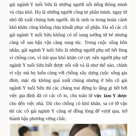
gái ngành Y tuổi Sửu là những người nổi tiếng thông minh
và chịu khó. Họ là những người công tư phân minh, ngay từ
nhỏ đã xuất chúng hơn người, dù là sinh ra trong hoàn cảnh
khó khăn cũng không chịu khuất phục số phận. Đa số các cô
gái ngành Y tuổi Sửu không có số sung sướng từ bé nhưng
càng về sau hậu vận càng sung túc. Trong cuộc sống hôn
nhân, gái ngành Y tuổi Sửu là những người phụ nữ hết lòng
vì chồng con, vì trải qua khó khăn cơ cực nên người phụ nữ
ngành Y tuổi Sửu biết được nỗi vất vả là như thế nào, chính
vì vậy mà họ luôn cùng với chồng xây dựng cuộc sống gia
đình, mặc dù không quá xuất chúng nhưng ở bên cô gái
ngành Y tuổi Sửu thì các chàng trai đừng lo lắng gì hết bởi
việc gia đình đã có các cô lo, chu toàn từ
việc làm Y dược
cho đến việc nhà. Dù cho chồng có khó khăn, sa cơ lỡ vận
thì các cô gái ngành Y cũng sẽ đồng lòng để vượt qua, trở
thành hậu phương vững chắc.