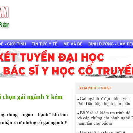
 - GIỚI TÍNH
TIN TỨC Y TẾ
MẸ VÀ BÉ
DINH DƯỠNG - LÀM ĐẸ
XEM NHIỀU NHẤT
i chọn gái ngành Y kém
Gái ngành Y đột nhiên yêu
đời: Dấu hiệu bệnh tâm thần
Bộ Y tế sẽ kiểm tra trình độ
ông- dung – ngôn – hạnh” khi làm
và cấp chứng chỉ hành nghề 
i nhận ra ở những cô gái ngành Y
năm/lần cho bác sĩ
Bác sĩ ơi, lo cho người ít