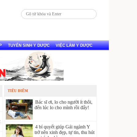
P
TUYỂN SINH Y DƯỢC
VIỆC LÀM Y DƯỢC
TIÊU ĐIỂM
Bác sĩ ơi, lo cho người ít thôi,
đến lúc lo cho mình rồi đấy!
2
4 bí quyết giúp Gái ngành Y
trở nên xinh đẹp, tự tin, thu hút