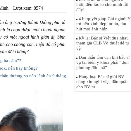
thôi, đến lúc lo cho mình rồi
Minh
Lượt xem: 8574
đấy!
4 bí quyết giúp Gái ngành Y
n ông trưởng thành không phải là
trở nên xinh đẹp, tự tin, thu
hút mọi ánh nhìn
ính là chọn được một cô gái ngành
 có một ngoại hình giản dị, bình
Kỳ lạ: Bác sĩ Việt đua nhau
tham gia CLB Võ thuật để tự
ành cho chồng con. Liệu đó có phải
vệ
 vẫn đắt chồng?
Đau thấu tâm can khi bác sĩ
ng hạ cám”?
vụ tai biến y khoa phải “đơn
phương độc mã”
ook, nên hay không?
hấn thương sọ não lãnh án 9 tháng
Hàng loạt Bác sĩ giỏi BV
công xin nghỉ việc đầu quân
cho BV tư