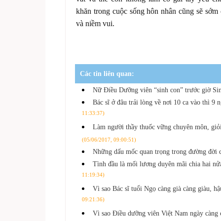
khăn trong cuộc sống hôn nhân cũng sẽ sớm 
và niềm vui.
Các tin liên quan:
Nữ Điều Dưỡng viên “sinh con” trước giờ S
Bác sĩ ở đâu trải lòng về nơi 10 ca vào thì 9 
11:33:37)
Làm người thầy thuốc vững chuyên môn, giỏi 
(05/06/2017, 09:00:51)
Những dấu mốc quan trọng trong đường đời c
Tình đầu là mối lương duyên mãi chia hai n
11:19:34)
Vì sao Bác sĩ tuổi Ngọ càng già càng giàu, 
09:21:36)
Vì sao Điều dưỡng viên Việt Nam ngày càng 