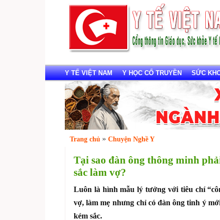
Y TẾ VIỆT NAM
Y HỌC CỔ TRUYỀN
SỨC KHOẺ
»
Trang chủ
Chuyện Nghề Y
Tại sao đàn ông thông minh phả
sắc làm vợ?
Luôn là hình mẫu lý tưởng với tiêu chí “c
vợ, làm mẹ nhưng chỉ có đàn ông tinh ý mớ
kém sắc.