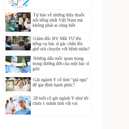
Tự hào về những thầy thuốc
nổi tiếng nhất Việt Nam mà
không phải ai cũng biết
Giám đốc BV Mắt TƯ lên
tiếng vụ bác sĩ gác chân lên
ghế nói chuyện với bệnh nhân?
Những dấu mốc quan trọng
trong đường đời của một bác sĩ
giỏi
Gái ngành Y cố tình “giả ngu”
để gia đình hạnh phúc?
28 tuổi cô gái ngành Y như tôi
chưa 1 mảnh tình vắt vai