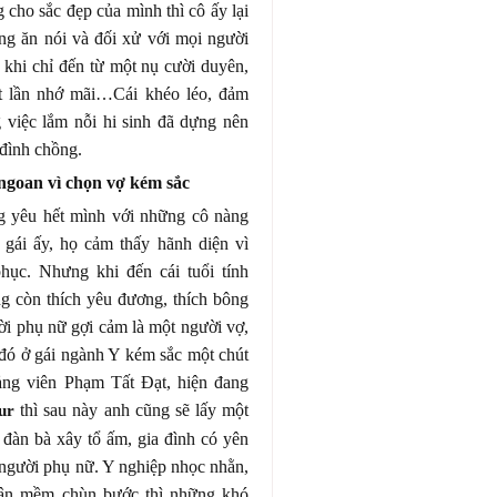
 cho sắc đẹp của mình thì cô ấy lại
ong ăn nói và đối xử với mọi người
 khi chỉ đến từ một nụ cười duyên,
t lần nhớ mãi…Cái khéo léo, đảm
 việc lắm nỗi hi sinh đã dựng nên
 đình chồng.
ngoan vì chọn vợ kém sắc
ờng yêu hết mình với những cô nàng
ô gái ấy, họ cảm thấy hãnh diện vì
hục. Nhưng khi đến cái tuổi tính
g còn thích yêu đương, thích bông
i phụ nữ gợi cảm là một người vợ,
 đó ở gái ngành Y kém sắc một chút
iảng viên Phạm Tất Đạt, hiện đang
thì sau này anh cũng sẽ lấy một
ur
đàn bà xây tổ ấm, gia đình có yên
người phụ nữ. Y nghiệp nhọc nhằn,
chân mềm chùn bước thì những khó