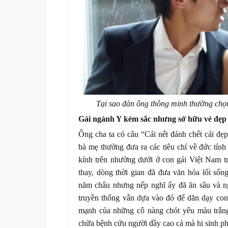
Tại sao đàn ông thông minh thường chọ
Gái ngành Y kém sắc nhưng sở hữu vẻ đẹp 
Ông cha ta có câu “Cái nết đánh chết cái đẹp
bà mẹ thường đưa ra các tiêu chí về đức tính 
kính trên nhường dưới ở con gái Việt Nam t
thay, dòng thời gian đã đưa văn hóa lối sốn
năm châu nhưng nếp nghĩ ấy đã ăn sâu và n
truyền thống vẫn dựa vào đó để dăn dạy con c
mạnh của những cô nàng chót yêu màu trắng
chữa bệnh cứu người đầy cao cả mà hi sinh ph