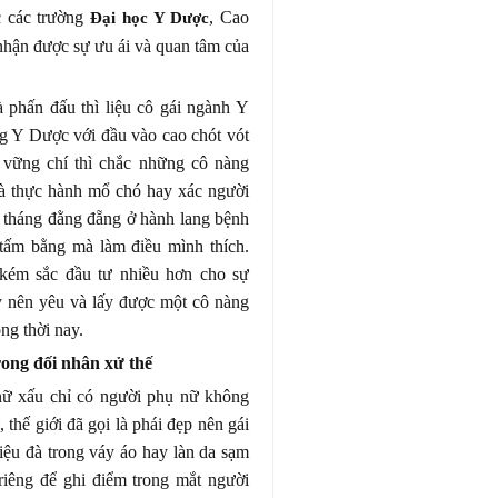
c các trường
, Cao
Đại học Y Dược
hận được sự ưu ái và quan tâm của
 phấn đấu thì liệu cô gái ngành Y
g Y Dược với đầu vào cao chót vót
 vững chí thì chắc những cô nàng
à thực hành mổ chó hay xác người
g tháng đằng đẵng ở hành lang bệnh
m tấm bằng mà làm điều mình thích.
 kém sắc đầu tư nhiều hơn cho sự
 nên yêu và lấy được một cô nàng
ng thời nay.
rong đối nhân xử thế
nữ xấu chỉ có người phụ nữ không
 thế giới đã gọi là phái đẹp nên gái
ệu đà trong váy áo hay làn da sạm
riêng để ghi điểm trong mắt người