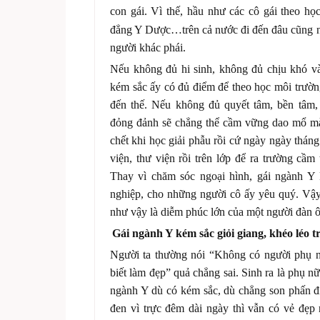
con gái. Vì thế, hầu như các cô gái theo họ
đẳng Y Dược…trên cả nước đi đến đâu cũng n
người khác phái.
Nếu không đủ hi sinh, không đủ chịu khó và
kém sắc ấy có đủ điểm để theo học môi trườn
đến thế. Nếu không đủ quyết tâm, bền tâm,
đỏng đảnh sẽ chẳng thể cầm vững dao mổ m
chết khi học giải phẫu rồi cứ ngày ngày thán
viện, thư viện rồi trên lớp để ra trường cầ
Thay vì chăm sóc ngoại hình, gái ngành Y
nghiệp, cho những người cô ấy yêu quý. Vậy
như vậy là diễm phúc lớn của một người đàn ô
Gái ngành Y kém sắc giỏi giang, khéo léo t
Người ta thường nói “Không có người phụ 
biết làm đẹp” quả chẳng sai. Sinh ra là phụ nữ,
ngành Y dù có kém sắc, dù chẳng son phấn đi
đen vì trực đêm dài ngày thì vẫn có vẻ đẹp 