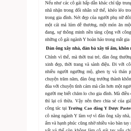
Nếu như các cô gái hấp dẫn khác chỉ tập trung
nhã nhặn trong đối nhân xử thế, khéo léo tr
trong gia đình. Nét đẹp của người phụ nữ đôi
một cái má lúm dễ thương, một món ăn mộ
đang, sự thông minh nền tảng cộng với công
những cô gái ngành Y hoàn hảo trong mắt gia
Đàn ông xây nhà, đàn bà xây tổ ấm, khôn 
Chính vì thế, mà thời trai trẻ, đàn ông thư
xinh đẹp, thời trang và sành điệu. Đi với c
nhiều người ngưỡng mộ, ghen tỵ và thán p
chuyện trăm năm, đàn ông trưởng thành khôn
đùa với chuyện tình cảm mà cần hơn một ngườ
người mẹ biết chăm lo cho gia đình. Mà điều
thì lại có thừa. Vậy nên theo chia sẻ của g
công tác tại
Trường Cao đẳng Y Dược Paste
cô nàng ngành Y làm vợ vì đàn ông xây nhà, 
ấm và hạnh phúc cũng nhờ nhiều vào bàn tay 
vất vả thế còn không làm cô gái tay yếu 