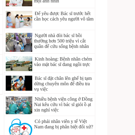
mọi ánh nhìn
Để yêu được Bác sĩ trước hết
cần học cách yêu người vô tâm
Người nhà đòi bác sĩ bồi
thường hơn 500 triệu vì cắt
quần để cứu sống bệnh nhân
Kinh hoàng: Bệnh nhân chém
vào mặt bác sĩ đang ngồi trực
Bác sĩ đặt chân lên ghế bị tạm
dừng chuyên môn để điều tra
vụ việc
Nhiều bệnh viện công ở Đồng
Nai kêu cứu vì bác sĩ giỏi ồ ạt
xin nghỉ việc
Có phải nhân viên y tế Việt
Nam đang bị phân biệt đối xử?