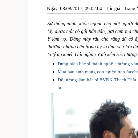
Ngày
08/08/2017, 09:02:04
Tác giả :
Trang 
Sự thông minh, khôn ngoan của một người đà
lấy được một cô gái hấp dẫn, gợi cảm mà ch
Y làm vợ. Đấng mày râu cho rằng dù cô ấy
thường nhưng bên trong ấy là tình yêu lớn d
là lý do khiến Gái ngành Y dù kém sắc nhưng
Đừng biến bác sĩ thành nghề “thượng và
Mua bán sinh mạng con người trên faceb
Đối tượng làm bác sĩ BVĐK Thạch Thất c
tù