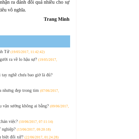
 nhận ra đánh đổi quá nhiều cho sự
iêu vô nghĩa.
Trang Minh
inh Tử
(19/05/2017, 11:42:42)
người ra về lo hậu sự?
(19/05/2017,
tay nghề chưa bao giờ là đủ?
ửa nhưng đẹp trong tim
(07/06/2017,
hậu vận sướng không ai bằng?
(09/06/2017,
chán việc?
(10/06/2017, 07:11:14)
Y nghiệp?
(13/06/2017, 09:20:18)
n biệt đối xử?
(22/06/2017, 01:24:28)