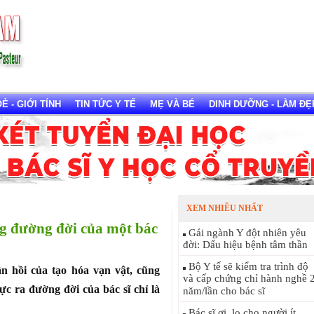
 - GIỚI TÍNH
TIN TỨC Y TẾ
MẸ VÀ BÉ
DINH DƯỠNG - LÀM ĐẸ
XEM NHIỀU NHẤT
g đường đời của một bác
Gái ngành Y đột nhiên yêu
đời: Dấu hiệu bệnh tâm thần
Bộ Y tế sẽ kiểm tra trình độ
ân hồi của tạo hóa vạn vật, cũng
và cấp chứng chỉ hành nghề 
ực ra đường đời của bác sĩ chỉ là
năm/lần cho bác sĩ
Bác sĩ ơi, lo cho người ít