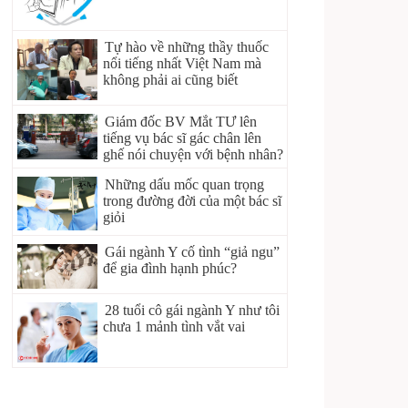
Tự hào về những thầy thuốc
nổi tiếng nhất Việt Nam mà
không phải ai cũng biết
Giám đốc BV Mắt TƯ lên
tiếng vụ bác sĩ gác chân lên
ghế nói chuyện với bệnh nhân?
Những dấu mốc quan trọng
trong đường đời của một bác sĩ
giỏi
Gái ngành Y cố tình “giả ngu”
để gia đình hạnh phúc?
28 tuổi cô gái ngành Y như tôi
chưa 1 mảnh tình vắt vai