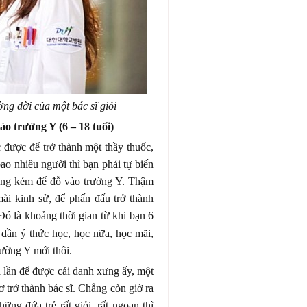
g đời của một bác sĩ giỏi
o trường Y (6 – 18 tuổi)
được để trở thành một thầy thuốc,
bao nhiêu người thì bạn phải tự biến
ông kém để đỗ vào trường Y. Thậm
mài kinh sử, để phấn đấu trở thành
Đó là khoảng thời gian từ khi bạn 6
 dần ý thức học, học nữa, học mãi,
rường Y mới thôi.
ba lần để được cái danh xưng ấy, một
ơ trở thành bác sĩ. Chẳng còn giờ ra
hững đứa trẻ rất giỏi, rất ngoan thì