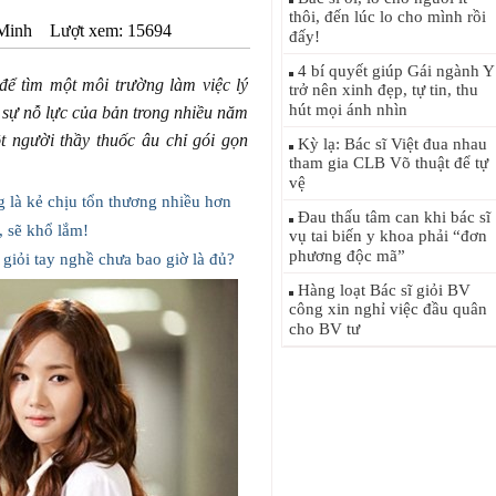
thôi, đến lúc lo cho mình rồi
Minh
Lượt xem: 15694
đấy!
4 bí quyết giúp Gái ngành Y
để tìm một môi trường làm việc lý
trở nên xinh đẹp, tự tin, thu
hút mọi ánh nhìn
 sự nỗ lực của bản trong nhiều năm
t người thầy thuốc âu chỉ gói gọn
Kỳ lạ: Bác sĩ Việt đua nhau
tham gia CLB Võ thuật để tự
vệ
g là kẻ chịu tổn thương nhiều hơn
Đau thấu tâm can khi bác sĩ
, sẽ khổ lắm!
vụ tai biến y khoa phải “đơn
phương độc mã”
iỏi tay nghề chưa bao giờ là đủ?
Hàng loạt Bác sĩ giỏi BV
công xin nghỉ việc đầu quân
cho BV tư