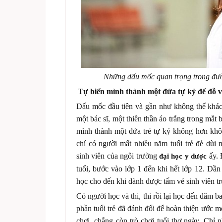
Những dấu mốc quan trọng trong đườn
Tự biến mình thành một đứa tự kỷ để đỗ và
Dấu mốc đầu tiên và gần như không thể khác 
một bác sĩ, một thiên thần áo trắng trong mắt 
mình thành một đứa trẻ tự kỷ không hơn kh
chí có người mất nhiều năm tuổi trẻ đẻ dùi 
sinh viên của ngôi trường
ấy. 
đại học y dược
tuổi, bước vào lớp 1 đến khi hết lớp 12. Dần
học cho đến khi dành được tấm vé sinh viên t
Có người học và thi, thi rồi lại học đến dăm 
phần tuổi trẻ đã đánh đổi để hoàn thiện ước m
chơi, chẳng còn trò chơi tuổi thơ ngày. Chỉ n