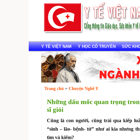
Y TẾ VIỆT NAM
Y HỌC CỔ TRUYỀN
SỨC KHOẺ
»
Trang chủ
Chuyện Nghề Y
Những dấu mốc quan trọng tron
sĩ giỏi
Cũng là con người, cũng trải qua kiếp lu
“sinh – lão- bệnh- tử” như ai kia nhưng th
tìm và kiếm?