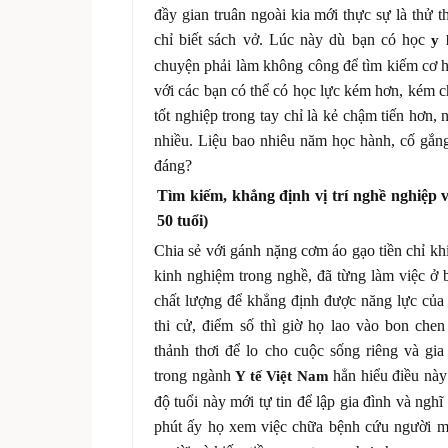
đầy gian truân ngoài kia mới thực sự là thử 
chỉ biết sách vở. Lúc này dù bạn có học
y 
chuyện phải làm không công để tìm kiếm cơ h
với các bạn có thể có học lực kém hơn, kém c
tốt nghiệp trong tay chỉ là kẻ chậm tiến hơn,
nhiều. Liệu bao nhiêu năm học hành, cố gắng
đáng?
Tìm kiếm, khẳng định vị trí nghề nghiệp v
50 tuổi)
Chia sẻ với gánh nặng cơm áo gạo tiền chỉ kh
kinh nghiệm trong nghề, đã từng làm việc ở b
chất lượng để khẳng định được năng lực của
thi cử, điểm số thì giờ họ lao vào bon chen
thảnh thơi để lo cho cuộc sống riêng và gi
trong ngành
hẳn hiểu điều này
Y tế Việt Nam
độ tuổi này mới tự tin để lập gia đình và ngh
phút ấy họ xem việc chữa bệnh cứu người 