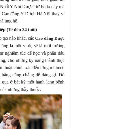
“Nhất Y Nhì Dược” từ lý do này mà
ký Cao đằng Y Dược Hà Nội thay vì
nhà ủng hộ.
ệp (19 đến 24 tuổi)
o tạo nào khác, các
Cao đẳng Dược
ng là một ví dụ sẽ là môi trường
sự nghiêm túc để học và phấn đấu
ng, cho những kỹ năng thành thục
ủ thuật chính xác đến từng milimet.
m bằng cũng chẳng dễ dàng gì. Đó
 qua ở bất kỳ một hành lang bệnh
 của những thầy thuốc.