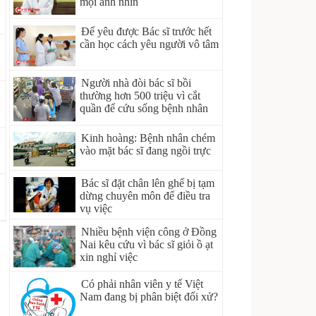
mọi ánh nhìn
Để yêu được Bác sĩ trước hết
cần học cách yêu người vô tâm
Người nhà đòi bác sĩ bồi
thường hơn 500 triệu vì cắt
quần để cứu sống bệnh nhân
Kinh hoàng: Bệnh nhân chém
vào mặt bác sĩ đang ngồi trực
Bác sĩ đặt chân lên ghế bị tạm
dừng chuyên môn để điều tra
vụ việc
Nhiều bệnh viện công ở Đồng
Nai kêu cứu vì bác sĩ giỏi ồ ạt
xin nghỉ việc
Có phải nhân viên y tế Việt
Nam đang bị phân biệt đối xử?