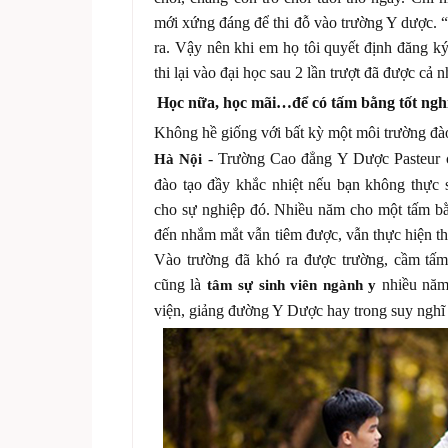
mới xứng đáng để thi đỗ vào trường Y dược. 
ra. Vậy nên khi em họ tôi quyết định đăng 
thi lại vào đại học sau 2 lần trượt đã được cả 
Học nữa, học mãi…để có tấm bằng tốt nghi
Không hề giống với bất kỳ một môi trường đà
- Trường Cao đẳng Y Dược Pasteur cũ
Hà Nội
đào tạo đầy khắc nhiệt nếu bạn không thực 
cho sự nghiệp đó. Nhiều năm cho một tấm bằ
đến nhắm mắt vẫn tiêm được, vẫn thực hiện th
Vào trường đã khó ra được trường, cầm tấ
cũng là
nhiều năm
tâm sự sinh viên ngành y
viện, giảng đường Y Dược hay trong suy nghĩ