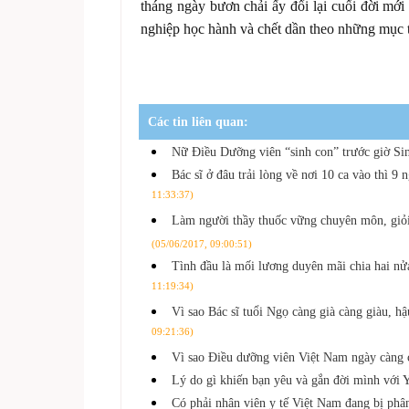
tháng ngày bươn chải ấy đổi lại cuối đời mới
nghiệp học hành và chết dần theo những mục t
Các tin liên quan:
Nữ Điều Dưỡng viên “sinh con” trước giờ S
Bác sĩ ở đâu trải lòng về nơi 10 ca vào thì 9 
11:33:37)
Làm người thầy thuốc vững chuyên môn, giỏi 
(05/06/2017, 09:00:51)
Tình đầu là mối lương duyên mãi chia hai n
11:19:34)
Vì sao Bác sĩ tuổi Ngọ càng già càng giàu, 
09:21:36)
Vì sao Điều dưỡng viên Việt Nam ngày càng 
Lý do gì khiến bạn yêu và gắn đời mình với 
Có phải nhân viên y tế Việt Nam đang bị phâ