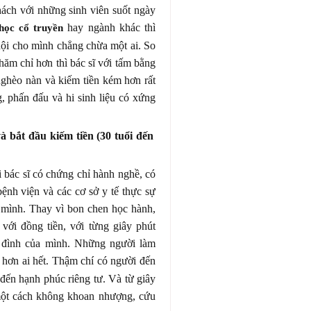
thách với những sinh viên suốt ngày
hay ngành khác thì
học cổ truyền
ội cho mình chẳng chừa một ai. So
hăm chỉ hơn thì bác sĩ với tấm bằng
 nghèo nàn và kiếm tiền kém hơn rất
, phấn đấu và hi sinh liệu có xứng
à bắt đầu kiếm tiền (30 tuổi đến
i bác sĩ có chứng chỉ hành nghề, có
ệnh viện và các cơ sở y tế thực sự
 mình. Thay vì bon chen học hành,
 với đồng tiền, với từng giây phút
a đình của mình. Những người làm
 hơn ai hết. Thậm chí có người đến
ĩ đến hạnh phúc riêng tư. Và từ giây
một cách không khoan nhượng, cứu