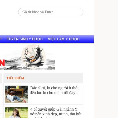
P
TUYỂN SINH Y DƯỢC
VIỆC LÀM Y DƯỢC
TIÊU ĐIỂM
Bác sĩ ơi, lo cho người ít thôi,
đến lúc lo cho mình rồi đấy!
2
4 bí quyết giúp Gái ngành Y
trở nên xinh đẹp, tự tin, thu hút