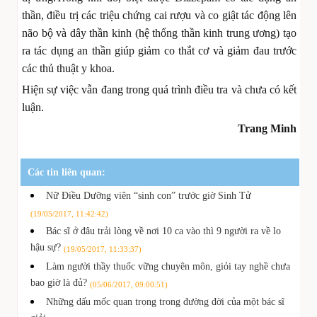
thần, điều trị các triệu chứng cai rượu và co giật tác động lên
não bộ và dây thần kinh (hệ thống thần kinh trung ương) tạo
ra tác dụng an thần giúp giảm co thắt cơ và giảm đau trước
các thủ thuật y khoa.
Hiện sự việc vẫn đang trong quá trình điều tra và chưa có kết
luận.
Trang Minh
Các tin liên quan:
Nữ Điều Dưỡng viên “sinh con” trước giờ Sinh Tử
(19/05/2017, 11:42:42)
Bác sĩ ở đâu trải lòng về nơi 10 ca vào thì 9 người ra về lo
hậu sự?
(19/05/2017, 11:33:37)
Làm người thầy thuốc vững chuyên môn, giỏi tay nghề chưa
bao giờ là đủ?
(05/06/2017, 09:00:51)
Những dấu mốc quan trọng trong đường đời của một bác sĩ