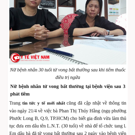
Nữ bệnh nhân 30 tuổi tử vong bất thường sau khi tiêm thuốc
điều trị ngứa
Nữ bệnh nhân tử vong bất thường tại bệnh viện sau 3
phát tiêm
Trang
cũng đã cập nhật về thông tin
tin tức y tế mới nhất
vào ngày 21/4 về việc bà Phan Thị Thúy Hằng (ngụ phường
Phước Long B, Q.9, TP.HCM) cho biết gia đình vừa làm thủ
tục đưa em dâu tên L.N.T. (30 tuổi) về nhà để tổ chức tang l.
Em dâu bà đã tử vong bất thường sau 2 ngày vào bệnh viện