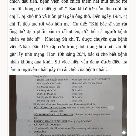
chích đầu tiên, bệnh viện còn chích thêm hai mũi thuốc rồi
em tôi không còn biết gì nữa”. Sau khi được nằm theo dõi thì
chị T. bị khó thở và luôn phải gắn ống thở. Đến ngày 19/4, 4)
chị T. tiếp tục rơi vào hôn mê. Cụ thể: “Khi bác sĩ vào rút
ống thở dịch phổi bắn ra rất nhiều, ướt hết cả người bệnh
nhân và bác sĩ”. Khoảng 9h chị T. được chuyển qua bệnh
viện Nhân Dân 115 cấp cứu trong tình trạng hôn mê sâu để
giữ lấy tính mạng. Hơn 10h sáng 20/4, bác sĩ cho biết bệnh
nhân không qua khỏi. Sự việc hiện vẫn đang được điều tra
làm rõ nguyên nhân gây ra cái chết của bệnh nhân.