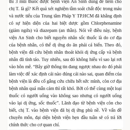
thì 3 mũi thuốc được bệnh viện An Sinh dùng để tiêm cho
chị T. là gì? Kết quả xét nghiệm tầm soát chất độc trong máu
và nước tiểu của Trung tâm Pháp Y TP.HCM đã khẳng định
có sự hiện diện của hai biệt dược gồm Chlorphenamine
(giảm ngứa) và diazepam (an thần). Nói về điều này, bệnh
viện An Sinh cho biết nguyên nhân sốc thuốc là do cơ địa
của bệnh nhân, có thể dị ứng do ăn phải cá biển. Theo đó,
bệnh viện đã cứu bệnh nhân thoát khỏi dị ứng cấp và bệnh
nhân đã tỉnh táo. Tuy nhiên, sau đó không hiểu vì sao lại rơi
vào hôn mê. “Bây giờ thông tin đang ngược nhau do đó phải
làm việc để xác định cái nào đúng cái nào sai, quan điểm của
bệnh viện là đều cố gắng cứu chữa hết sức mình, còn cơ địa
bệnh nhân quá mẫn cảm thì rất khó. Bởi có thể cùng một loại
thuốc có người uống vào không sao nhưng có người uống
vào lại dị ứng, sốc thuốc”. Lãnh đạo từ bệnh viện còn cho
biết, chị T. vào bệnh viện đã bị dị ứng phù nề. Về vấn đề
chuyên môn, đại diện bệnh viện hẹn đầu tuần sẽ có trả lời
chính thức cho cơ quan chí.