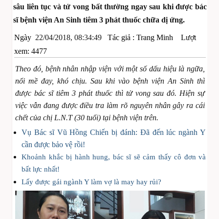
sâu liên tục và tử vong bất thường ngay sau khi được bác
sĩ bệnh viện An Sinh tiêm 3 phát thuốc chữa dị ứng.
Ngày
22/04/2018, 08:34:49
Tác giả :
Trang Minh
Lượt
xem: 4477
Theo đó, bệnh nhân nhập viện với một số dấu hiệu là ngữa,
nổi mề đay, khó chịu. Sau khi vào bệnh viện An Sinh thì
được bác sĩ tiêm 3 phát thuốc thì tử vong sau đó. Hiện sự
việc vẫn đang được điều tra làm rõ nguyên nhân gây ra cái
chết của chị L.N.T (30 tuổi) tại bệnh viện trên.
Vụ Bác sĩ Vũ Hồng Chiến bị đánh: Đã đến lúc ngành Y
cần được bảo vệ rồi!
Khoảnh khắc bị hành hung, bác sĩ sẽ cảm thấy cô đơn và
bất lực nhất!
Lấy được gái ngành Y làm vợ là may hay rủi?