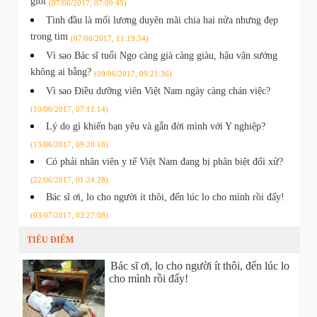
giỏi
(07/06/2017, 07:09:45)
Tình đầu là mối lương duyên mãi chia hai nửa nhưng đẹp
trong tim
(07/06/2017, 11:19:34)
Vì sao Bác sĩ tuổi Ngọ càng già càng giàu, hậu vận sướng
không ai bằng?
(09/06/2017, 09:21:36)
Vì sao Điều dưỡng viên Việt Nam ngày càng chán việc?
(10/06/2017, 07:11:14)
Lý do gì khiến bạn yêu và gắn đời mình với Y nghiệp?
(13/06/2017, 09:20:18)
Có phải nhân viên y tế Việt Nam đang bị phân biệt đối xử?
(22/06/2017, 01:24:28)
Bác sĩ ơi, lo cho người ít thôi, đến lúc lo cho mình rồi đấy!
(03/07/2017, 03:27:08)
TIÊU ĐIỂM
Bác sĩ ơi, lo cho người ít thôi, đến lúc lo
cho mình rồi đấy!