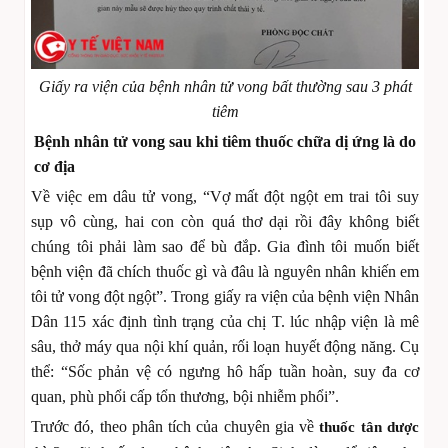
Giấy ra viện của bệnh nhân tử vong bất thường sau 3 phát
tiêm
Bệnh nhân tử vong sau khi tiêm thuốc chữa dị ứng là do
cơ địa
Về việc em dâu tử vong, “Vợ mất đột ngột em trai tôi suy
sụp vô cùng, hai con còn quá thơ dại rồi đây không biết
chúng tôi phải làm sao để bù đắp. Gia đình tôi muốn biết
bệnh viện đã chích thuốc gì và đâu là nguyên nhân khiến em
tôi tử vong đột ngột”. Trong giấy ra viện của bệnh viện Nhân
Dân 115 xác định tình trạng của chị T. lúc nhập viện là mê
sâu, thở máy qua nội khí quản, rối loạn huyết động năng. Cụ
thể: “Sốc phản vệ có ngưng hô hấp tuần hoàn, suy đa cơ
quan, phù phổi cấp tổn thương, bội nhiễm phổi”.
Trước đó, theo phân tích của chuyên gia về
thuốc tân dược