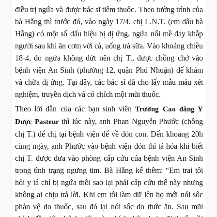
điều trị ngứa và được bác sĩ tiêm thuốc. Theo tường trình của
bà Hằng thì trước đó, vào ngày 17/4, chị L.N.T. (em dâu bà
Hằng) có một số dấu hiệu bị dị ứng, ngứa nổi mề đay khắp
người sau khi ăn cơm với cá, uống trà sữa. Vào khoảng chiều
18-4, do ngứa không dứt nên chị T., được chồng chở vào
bệnh viện An Sinh (phường 12, quận Phú Nhuận) để khám
và chữa dị ứng. Tại đây, các bác sĩ đã cho lấy mẫu máu xét
nghiệm, truyền dịch và có chích một mũi thuốc.
Theo lời dẫn của các bạn sinh viên
Trường Cao đẳng Y
thì lúc này, anh Phan Nguyễn Phước (chồng
Dược Pasteur
chị T.) để chị tại bệnh viện để về đón con. Đến khoảng 20h
cùng ngày, anh Phước vào bệnh viện đón thì tá hỏa khi biết
chị T. được đưa vào phòng cấp cứu của bệnh viện An Sinh
trong tình trạng ngưng tim. Bà Hằng kể thêm: “Em trai tôi
hỏi y tá chỉ bị ngứa thôi sao lại phải cấp cứu thế này nhưng
không ai chịu trả lời. Khi em tôi làm dữ lên họ mới nói sốc
phản vệ do thuốc, sau đó lại nói sốc do thức ăn. Sau mũi