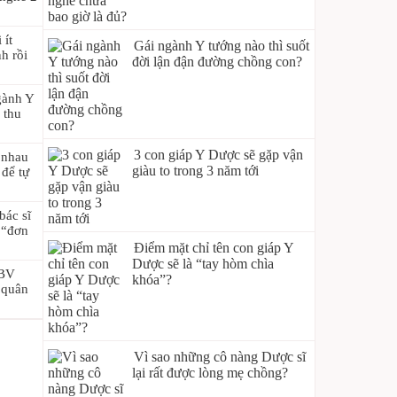
 ít
Gái ngành Y tướng nào thì suốt
nh rồi
đời lận đận đường chồng con?
gành Y
, thu
3 con giáp Y Dược sẽ gặp vận
a nhau
giàu to trong 3 năm tới
để tự
bác sĩ
i “đơn
Điểm mặt chỉ tên con giáp Y
Dược sẽ là “tay hòm chìa
 BV
khóa”?
 quân
Vì sao những cô nàng Dược sĩ
lại rất được lòng mẹ chồng?