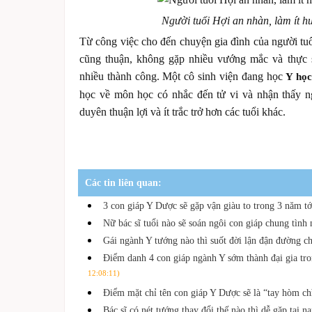
Người tuổi Hợi an nhàn, làm ít h
Từ công việc cho đến chuyện gia đình của người tu
cũng thuận, không gặp nhiều vướng mắc và thực s
nhiều thành công. Một cô sinh viện đang học
Y học
học về môn học có nhắc đến tử vi và nhận thấy n
duyên thuận lợi và ít trắc trở hơn các tuổi khác.
Các tin liên quan:
3 con giáp Y Dược sẽ gặp vận giàu to trong 3 năm t
Nữ bác sĩ tuổi nào sẽ soán ngôi con giáp chung tình
Gái ngành Y tướng nào thì suốt đời lận đận đường 
Điểm danh 4 con giáp ngành Y sớm thành đại gia t
12:08:11)
Điểm mặt chỉ tên con giáp Y Dược sẽ là “tay hòm c
Bác sĩ có nét tướng thay đổi thế nào thì dễ gặp tai 