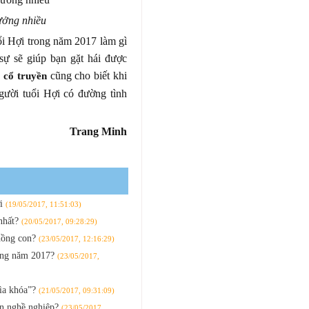
ưởng nhiều
ổi Hợi trong năm 2017 làm gì
ự sẽ giúp bạn gặt hái được
cũng cho biết khi
 cổ truyền
gười tuổi Hợi có đường tình
Trang Minh
ới
(19/05/2017, 11:51:03)
 nhất?
(20/05/2017, 09:28:29)
chồng con?
(23/05/2017, 12:16:29)
rong năm 2017?
(23/05/2017,
hìa khóa”?
(21/05/2017, 09:31:09)
nạn nghề nghiệp?
(23/05/2017,