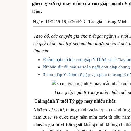
ghen tỵ với sự may mắn của con giáp ngành Y 
Dậu.
Ngày
11/02/2018, 09:04:33
Tác giả :
Trang Minh
L
Theo đó, các chuyên gia cho biết gái ngành Y tuổi 
có quý nhân phù trợ nên gặt hái được nhiều thành 
tình cảm.
Điểm mặt chỉ tên con giáp Y Dược sẽ là “tay h
Nữ bác sĩ tuổi nào sẽ soán ngôi con giáp chung 
3 con giáp Y Dược sẽ gặp vận giàu to trong 3 n
3 con giáp ngành Y may mắn nhất cuối
Gái ngành Y tuổi Tý gặp may nhiều nhất
Nhờ có sự vô tư, thông minh và lạc quan mà những 
năm 2017 sẽ được may mắn mỉm cười từ đầu năm 
khẳng định không chỉ th
chuyên gia tử vi tướng số