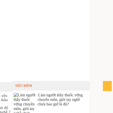
TIÊU ĐIỂM
Làm người thầy thuốc vững
n yêu
chuyên môn, giỏi tay nghề
 thần
chưa bao giờ là đủ?
ình độ
 nghề 2