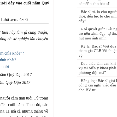
dưới đây vào cuối năm Quý
năm/lần cho bác sĩ
Bác sĩ ơi, lo cho người
thôi, đến lúc lo cho mì
ượt xem: 4806
đấy!
4 bí quyết giúp Gái n
3 tuổi này làm gì cũng thuận,
trở nên xinh đẹp, tự tin
hút mọi ánh nhìn
công cả sự nghiệp lẫn chuyện
Kỳ lạ: Bác sĩ Việt đu
tham gia CLB Võ thuật 
òm chìa khóa”?
vệ
tình nhất?
Đau thấu tâm can khi 
ăm tới
vụ tai biến y khoa phả
phương độc mã”
Hàng loạt Bác sĩ giỏi
 năm Quý Dậu 2017
công xin nghỉ việc đầu
cho BV tư
người cầm tinh tuổi Tý trong
đến cuối năm. Theo đó, các
áng 11 mà cả những tháng về