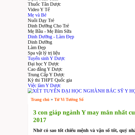
Thuốc Tân Dược
Video Y Tế
Mẹ và Bé
Nuôi Dạy Trẻ
Dinh Dưỡng Cho Trẻ
Mẹ Bầu - Mẹ Bỉm Sữa
Dinh Dưỡng - Làm Đẹp
Dinh Dưỡng
Làm Đẹp
Spa vật lý trị liệu
Tuyển sinh Y Dược
Đại học Y Dược
Cao đẳng Y Dược
Trung Cấp Y Dược
Kỳ thi THPT Quốc gia
Việc làm Y Dược
»
Trang chủ
Tử Vi Tướng Số
3 con giáp ngành Y may mắn nhất c
2017
Nhờ có sao tốt chiếu mệnh và vận số tốt, quý n