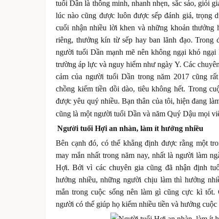
tuổi Dần là thông minh, nhanh nhẹn, sắc sảo, giỏi gi
lúc nào cũng được luôn được sếp đánh giá, trọng d
cuối nhận nhiều lời khen và những khoản thưởng h
riêng, thưởng kín từ sếp hay ban lãnh đạo. Trong 
người tuổi Dần mạnh mẽ nên không ngại khó ngại 
trường áp lực và nguy hiểm như ngày Y. Các chuyên 
cảm của người tuổi Dần trong năm 2017 cũng rất 
chồng kiếm tiền dồi dào, tiêu không hết. Trong cu
được yêu quý nhiều. Bạn thân của tôi, hiện đang l
cũng là một người tuổi Dần và năm Quý Dậu mọi việ
Người tuổi Hợi an nhàn, làm ít hưởng nhiều
Bên cạnh đó, có thể khẳng định được rằng một tr
may mắn nhất trong năm nay, nhất là người làm ngà
Hợi. Bởi vì các chuyên gia cũng đã nhận định tuổ
hưởng nhiều, những người chịu làm thì hưởng nh
mắn trong cuộc sống nên làm gì cũng cực kì tốt.
người có thể giúp họ kiếm nhiều tiền và hưởng cuộc 