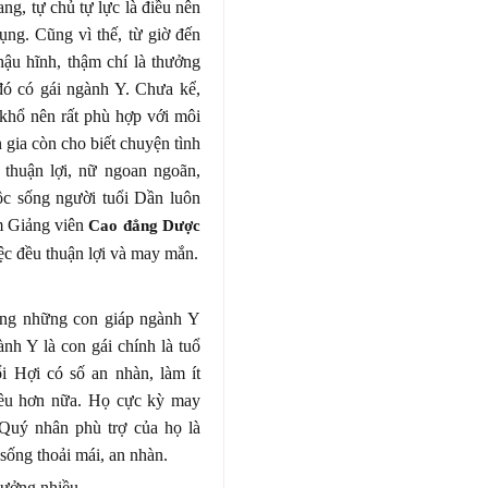
ang, tự chủ tự lực là điều nên
ụng. Cũng vì thế, từ giờ đến
ậu hĩnh, thậm chí là thưởng
đó có gái ngành Y. Chưa kể,
khổ nên rất phù hợp với môi
gia còn cho biết chuyện tình
thuận lợi, nữ ngoan ngoãn,
ộc sống người tuổi Dần luôn
àm Giảng viên
Cao đẳng Dược
c đều thuận lợi và may mắn.
ong những con giáp ngành Y
nh Y là con gái chính là tuổ
i Hợi có số an nhàn, làm ít
iều hơn nữa. Họ cực kỳ may
 Quý nhân phù trợ của họ là
sống thoải mái, an nhàn.