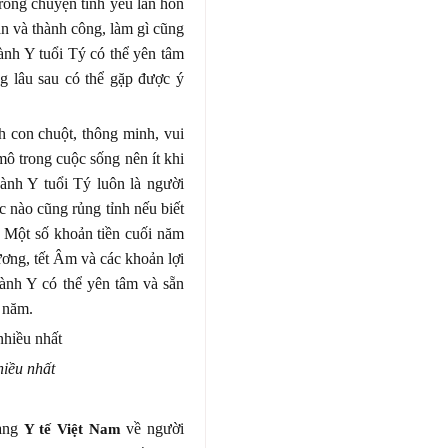
trong chuyện tình yêu lẫn hôn
 và thành công, làm gì cũng
ành Y tuổi Tý có thể yên tâm
g lâu sau có thể gặp được ý
h con chuột, thông minh, vui
ô trong cuộc sống nên ít khi
gành Y tuổi Tý luôn là người
c nào cũng rủng tỉnh nếu biết
. Một số khoản tiền cuối năm
ương, tết Âm và các khoản lợi
gành Y có thể yên tâm và sẵn
 năm.
iều nhất
rang
về người
Y tế Việt Nam