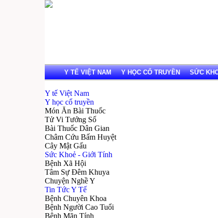
Y TẾ VIỆT NAM
Y HỌC CỔ TRUYỀN
SỨC KHOẺ
Y tế Việt Nam
Y học cổ truyền
Món Ăn Bài Thuốc
Tử Vi Tướng Số
Bài Thuốc Dân Gian
Châm Cứu Bấm Huyệt
Cây Mật Gấu
Sức Khoẻ - Giới Tính
Bệnh Xã Hội
Tâm Sự Đêm Khuya
Chuyện Nghề Y
Tin Tức Y Tế
Bệnh Chuyên Khoa
Bệnh Người Cao Tuổi
Bệnh Mãn Tính