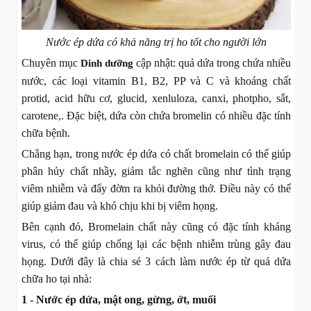
Nước ép dứa có khả năng trị ho tốt cho người lớn
Chuyên mục
cập nhật: quả dứa trong chứa nhiều
Dinh dưỡng
nước, các loại vitamin B1, B2, PP và C và khoáng chất
protid, acid hữu cơ, glucid, xenluloza, canxi, photpho, sắt,
carotene,. Đặc biệt, dứa còn chứa bromelin có nhiều đặc tính
chữa bệnh.
Chẳng hạn, trong nước ép dứa có chất bromelain có thể giúp
phân hủy chất nhầy, giảm tắc nghẽn cũng như tình trạng
viêm nhiễm và đẩy đờm ra khỏi đường thở. Điều này có thể
giúp giảm đau và khó chịu khi bị viêm họng.
Bên cạnh đó, Bromelain chất này cũng có đặc tính kháng
virus, có thể giúp chống lại các bệnh nhiễm trùng gây đau
họng. Dưới đây là chia sẻ 3 cách làm nước ép từ quả dứa
chữa ho tại nhà:
1 - Nước ép dứa, mật ong, gừng, ớt, muối