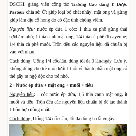
DSCKI, giảng viên công tác
Trường Cao đẳng Y Dược
chia sẻ: Ớt giúp loại bỏ chất nhầy; mật ong và gừng
Pasteur
giúp làm dịu cổ họng do có đặc tính chống viêm.
Nguyên liệu:
nước ép dứa 1 cốc; 1 thìa cà phê gừng thái
sợi/băm nhỏ; 1 thìa canh mật ong; 1/4 thìa cà phê ớt cayenne;
1/4 thìa cà phê muối. Trộn đều các nguyên liệu đã chuẩn bị
vào với nhau.
Cách dùng
: Uống 1/4 cốc/lần, dùng tối đa 3 lần/ngày. Lưu ý,
không dùng cho trẻ nhỏ dưới 1 tuổi vì thành phần mật ong có
thể gây ra ngộ độc cho trẻ nhỏ.
2 - Nước ép dứa + mật ong + muối + tiêu
Nguyên liệu
: 1 cốc nước ép dứa, 1,5 thìa canh mật ong, ít
muối và tiêu. Trộn đều các nguyên liệu chuẩn bị để tạo thành
1 hỗn hợp đồng nhất.
Cách dùng:
Uống 1/4 cốc/ lần, tối đa dùng ba lần/ngày.