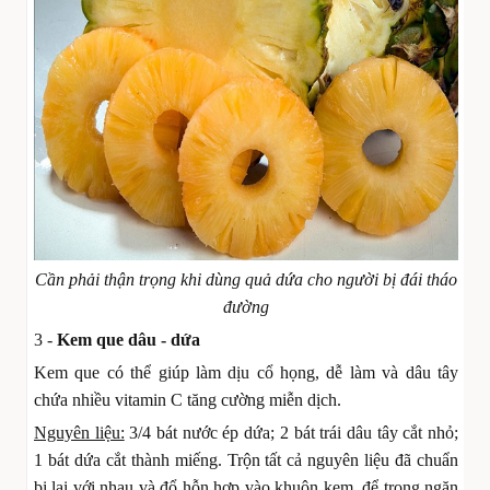
Cần phải thận trọng khi dùng quả dứa cho người bị đái tháo
đường
3 -
Kem que dâu - dứa
Kem que có thể giúp làm dịu cổ họng, dễ làm và dâu tây
chứa nhiều vitamin C tăng cường miễn dịch.
Nguyên liệu:
3/4 bát nước ép dứa; 2 bát trái dâu tây cắt nhỏ;
1 bát dứa cắt thành miếng. Trộn tất cả nguyên liệu đã chuẩn
bị lại với nhau và đổ hỗn hợp vào khuôn kem, để trong ngăn