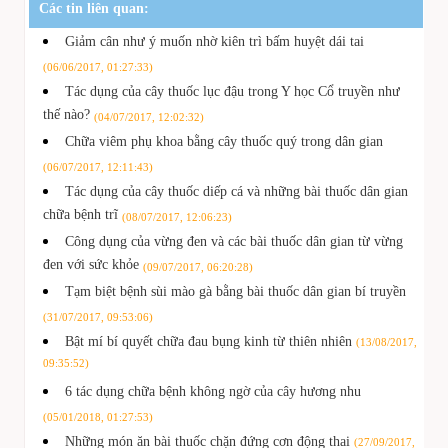
Các tin liên quan:
Giảm cân như ý muốn nhờ kiên trì bấm huyệt dái tai
(06/06/2017, 01:27:33)
Tác dụng của cây thuốc lục đậu trong Y học Cổ truyền như
thế nào?
(04/07/2017, 12:02:32)
Chữa viêm phụ khoa bằng cây thuốc quý trong dân gian
(06/07/2017, 12:11:43)
Tác dụng của cây thuốc diếp cá và những bài thuốc dân gian
chữa bệnh trĩ
(08/07/2017, 12:06:23)
Công dụng của vừng đen và các bài thuốc dân gian từ vừng
đen với sức khỏe
(09/07/2017, 06:20:28)
Tạm biệt bệnh sùi mào gà bằng bài thuốc dân gian bí truyền
(31/07/2017, 09:53:06)
Bật mí bí quyết chữa đau bụng kinh từ thiên nhiên
(13/08/2017,
09:35:52)
6 tác dụng chữa bệnh không ngờ của cây hương nhu
(05/01/2018, 01:27:53)
Những món ăn bài thuốc chặn đứng cơn động thai
(27/09/2017,