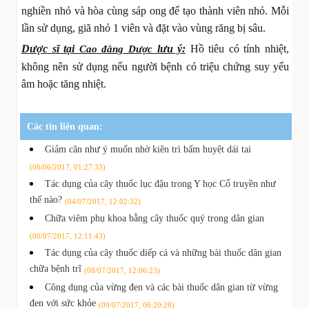
nghiền nhỏ và hòa cùng sáp ong để tạo thành viên nhỏ. Mỗi
lần sử dụng, giã nhỏ 1 viên và đặt vào vùng răng bị sâu.
Dược sĩ tại
lưu ý:
Hồ tiêu có tính nhiệt,
Cao đẳng Dược
không nên sử dụng nếu người bệnh có triệu chứng suy yếu
âm hoặc tăng nhiệt.
Các tin liên quan:
Giảm cân như ý muốn nhờ kiên trì bấm huyệt dái tai
(06/06/2017, 01:27:33)
Tác dụng của cây thuốc lục đậu trong Y học Cổ truyền như
thế nào?
(04/07/2017, 12:02:32)
Chữa viêm phụ khoa bằng cây thuốc quý trong dân gian
(06/07/2017, 12:11:43)
Tác dụng của cây thuốc diếp cá và những bài thuốc dân gian
chữa bệnh trĩ
(08/07/2017, 12:06:23)
Công dụng của vừng đen và các bài thuốc dân gian từ vừng
đen với sức khỏe
(09/07/2017, 06:20:28)