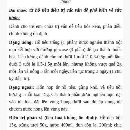
thuốc
từ hồ tiêu điều trị các vấn đề phổ biến về sức
Bài thuốc
khỏe:
Dành cho trẻ em, chữa trị vấn đề tiêu hóa kém, phân điều
chỉnh không ổn định
Dạng uống:
Hồ tiêu trắng (1 phần) được nghiền thành bột
mịn kết hợp với đường glucose (9 phần) để tạo thành thuốc
bột. Liều lượng dành cho trẻ dưới 1 tuổi là 0,3-0,5g mỗi lần,
dưới 3 tuổi là 0,5-1,5g mỗi lần, nhưng không vượt quá 2g
mỗi lần và uống 3 lần mỗi ngày, liên tục trong 3 ngày (1 chu
kỳ điều trị).
Dạng ngoài:
Hỗn hợp từ hồ tiêu, gừng khô, và tiểu hồi
hương - mỗi loại 15g. Các thành phần được nghiền mịn, đặt
vào túi lụa, đặt lên vùng bụng dưới sau đó áp dụng túi
chườm nước nóng lên vùng này.
Điều trị phản vị (tiêu hóa không ổn định):
Hồ tiêu bột
15g, gừng tươi 50g, nước 400ml, đun còn lại 200ml; chia