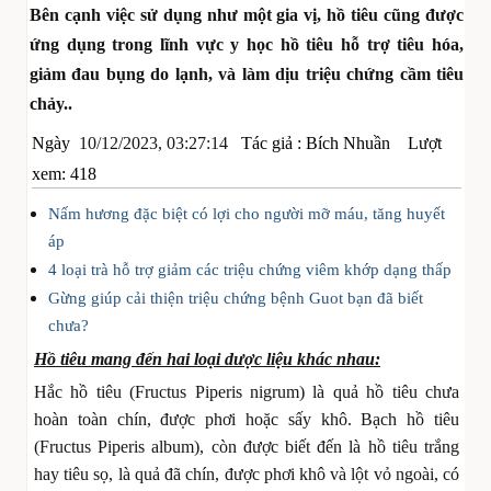
Bên cạnh việc sử dụng như một gia vị, hồ tiêu cũng được
ứng dụng trong lĩnh vực y học hồ tiêu hỗ trợ tiêu hóa,
giảm đau bụng do lạnh, và làm dịu triệu chứng cầm tiêu
chảy..
Ngày
10/12/2023, 03:27:14
Tác giả :
Bích Nhuần
Lượt
xem: 418
Nấm hương đặc biệt có lợi cho người mỡ máu, tăng huyết
áp
4 loại trà hỗ trợ giảm các triệu chứng viêm khớp dạng thấp
Gừng giúp cải thiện triệu chứng bệnh Guot bạn đã biết
chưa?
Hồ tiêu mang đến hai loại dược liệu khác nhau:
Hắc hồ tiêu (Fructus Piperis nigrum) là quả hồ tiêu chưa
hoàn toàn chín, được phơi hoặc sấy khô. Bạch hồ tiêu
(Fructus Piperis album), còn được biết đến là hồ tiêu trắng
hay tiêu sọ, là quả đã chín, được phơi khô và lột vỏ ngoài, có