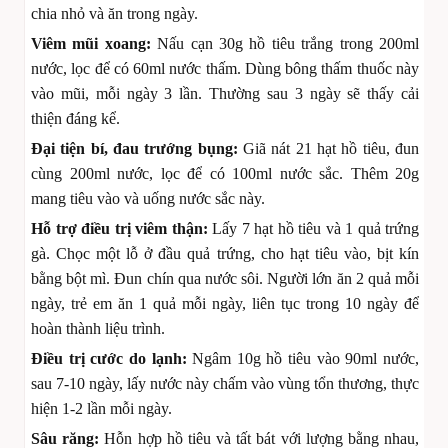
chia nhỏ và ăn trong ngày.
Viêm mũi xoang:
Nấu cạn 30g hồ tiêu trắng trong 200ml
nước, lọc để có 60ml nước thấm. Dùng bông thấm thuốc này
vào mũi, mỗi ngày 3 lần. Thường sau 3 ngày sẽ thấy cải
thiện đáng kể.
Đại tiện bí, đau trướng bụng:
Giã nát 21 hạt hồ tiêu, đun
cùng 200ml nước, lọc để có 100ml nước sắc. Thêm 20g
mang tiêu vào và uống nước sắc này.
Hỗ trợ điều trị viêm thận:
Lấy 7 hạt hồ tiêu và 1 quả trứng
gà. Chọc một lỗ ở đầu quả trứng, cho hạt tiêu vào, bịt kín
bằng bột mì. Đun chín qua nước sôi. Người lớn ăn 2 quả mỗi
ngày, trẻ em ăn 1 quả mỗi ngày, liên tục trong 10 ngày để
hoàn thành liệu trình.
Điều trị cước do lạnh:
Ngâm 10g hồ tiêu vào 90ml nước,
sau 7-10 ngày, lấy nước này chấm vào vùng tổn thương, thực
hiện 1-2 lần mỗi ngày.
Sâu răng:
Hỗn hợp hồ tiêu và tất bát với lượng bằng nhau,