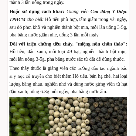
thành 3 lần uống trong ngày.
Hoặc sử dụng cách khác:
Giảng viên
Cao đẳng Y Dược
cho biết:
Hồ tiêu phù hợp, tẩm giấm trong vài ngày,
TPHCM
sau đó phơi khô và nghiền thành bột mịn, mỗi lần uống 3-5g,
pha bằng nước giấm nhẹ, uống 3 lần mỗi ngày.
Đối với triệu chứng tiêu chảy, "miệng nôn chôn tháo":
Hồ tiêu, đậu xanh; mỗi loại 49 hạt, nghiền thành bột mịn;
mỗi lần uống 3-5g, pha bằng nước sắc từ đất để dùng thuốc.
Theo thầy thuốc là giảng viên các
trường đào tạo ngành bác
cho biết thêm
Hồ tiêu, bán hạ chế, hai loại
sĩ y học cổ truyền
lượng bằng nhau, nghiền nhỏ và dùng nước gừng viên từ hạt
đậu xanh; uống 6-8g mỗi ngày, pha bằng nước ấm.