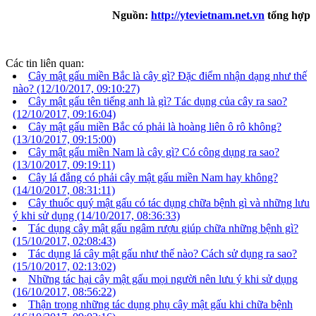
Nguồn:
http://ytevietnam.net.vn
tổng hợp
Các tin liên quan:
Cây mật gấu miền Bắc là cây gì? Đặc điểm nhận dạng như thế
nào?
(12/10/2017, 09:10:27)
Cây mật gấu tên tiếng anh là gì? Tác dụng của cây ra sao?
(12/10/2017, 09:16:04)
Cây mật gấu miền Bắc có phải là hoàng liên ô rô không?
(13/10/2017, 09:15:00)
Cây mật gấu miền Nam là cây gì? Có công dụng ra sao?
(13/10/2017, 09:19:11)
Cây lá đắng có phải cây mật gấu miền Nam hay không?
(14/10/2017, 08:31:11)
Cây thuốc quý mật gấu có tác dụng chữa bệnh gì và những lưu
ý khi sử dụng
(14/10/2017, 08:36:33)
Tác dụng cây mật gấu ngâm rượu giúp chữa những bệnh gì?
(15/10/2017, 02:08:43)
Tác dụng lá cây mật gấu như thế nào? Cách sử dụng ra sao?
(15/10/2017, 02:13:02)
Những tác hại cây mật gấu mọi người nên lưu ý khi sử dụng
(16/10/2017, 08:56:22)
Thận trọng những tác dụng phụ cây mật gấu khi chữa bệnh