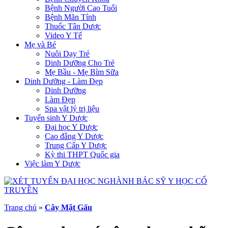
Bệnh Người Cao Tuổi
Bệnh Mãn Tính
Thuốc Tân Dược
Video Y Tế
Mẹ và Bé
Nuôi Dạy Trẻ
Dinh Dưỡng Cho Trẻ
Mẹ Bầu - Mẹ Bỉm Sữa
Dinh Dưỡng - Làm Đẹp
Dinh Dưỡng
Làm Đẹp
Spa vật lý trị liệu
Tuyển sinh Y Dược
Đại học Y Dược
Cao đẳng Y Dược
Trung Cấp Y Dược
Kỳ thi THPT Quốc gia
Việc làm Y Dược
Trang chủ
»
Cây Mật Gấu