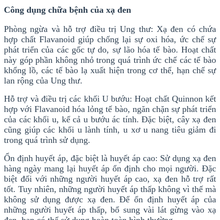
Công dụng chữa bệnh của xạ đen
Phòng ngừa và hỗ trợ điều trị Ung thư: Xạ đen có chứa
hợp chất Flavanoid giúp chống lại sự oxi hóa, ức chế sự
phát triển của các gốc tự do, sự lão hóa tế bào. Hoạt chất
này góp phần không nhỏ trong quá trình ức chế các tế bào
khổng lồ, các tế bào lạ xuất hiện trong cơ thể, hạn chế sự
lan rộng của Ung thư.
Hỗ trợ và điều trị các khối U bướu: Hoạt chất Quinnon kết
hợp với Flavanoid hóa lỏng tế bào, ngăn chặn sự phát triển
của các khối u, kể cả u bướu ác tính. Đặc biệt, cây xạ đen
cũng giúp các khối u lành tính, u xơ u nang tiêu giảm đi
trong quá trình sử dụng.
Ổn định huyết áp, đặc biệt là huyết áp cao: Sử dụng xạ đen
hàng ngày mang lại huyết áp ổn định cho mọi người. Đặc
biệt đối với những người huyết áp cao, xạ đen hỗ trợ rất
tốt. Tuy nhiên, những người huyết áp thấp không vì thế mà
không sử dụng được xạ đen. Để ổn định huyết áp của
những người huyết áp thấp, bổ sung vài lát gừng vào xạ