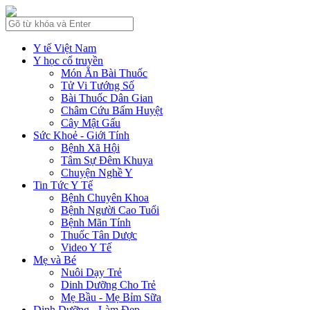
Y tế Việt Nam
Y học cổ truyền
Món Ăn Bài Thuốc
Tử Vi Tướng Số
Bài Thuốc Dân Gian
Châm Cứu Bấm Huyệt
Cây Mật Gấu
Sức Khoẻ - Giới Tính
Bệnh Xã Hội
Tâm Sự Đêm Khuya
Chuyện Nghề Y
Tin Tức Y Tế
Bệnh Chuyên Khoa
Bệnh Người Cao Tuổi
Bệnh Mãn Tính
Thuốc Tân Dược
Video Y Tế
Mẹ và Bé
Nuôi Dạy Trẻ
Dinh Dưỡng Cho Trẻ
Mẹ Bầu - Mẹ Bỉm Sữa
Dinh Dưỡng - Làm Đẹp