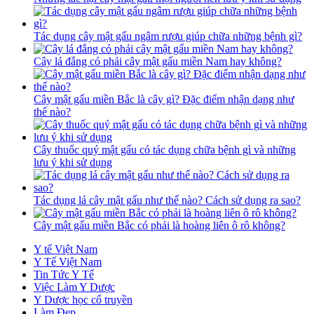
Tác dụng cây mật gấu ngâm rượu giúp chữa những bệnh gì?
Cây lá đắng có phải cây mật gấu miền Nam hay không?
Cây mật gấu miền Bắc là cây gì? Đặc điểm nhận dạng như
thế nào?
Cây thuốc quý mật gấu có tác dụng chữa bệnh gì và những
lưu ý khi sử dụng
Tác dụng lá cây mật gấu như thế nào? Cách sử dụng ra sao?
Cây mật gấu miền Bắc có phải là hoàng liên ô rô không?
Y tế Việt Nam
Y Tế Việt Nam
Tin Tức Y Tế
Việc Làm Y Dược
Y Dược học cổ truyền
Làm Đẹp