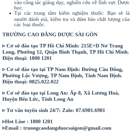
vào công tác giảng dạy, nghiên cứu về lĩnh vực Dược
học.
Tại các trung tâm kiểm nghiệm thuốc: Bạn sẽ là
người đánh giá, kiểm tra và đảm bảo chất lượng của
các loại thuốc.
TRƯỜNG CAO ĐẲNG DƯỢC SÀI GÒN
▹ Cơ sở đào tạo TP Hồ Chí Minh: 215E+D Nơ Trang
Long, Phường 12, Quận Bình Thạnh, TP Hồ Chí Minh.
Điện thoại: 1800 1201
▹ Cơ sở đào tạo tại TP Nam Định: Đường Cầu Đông,
Phường Lộc Vượng, TP Nam Định, Tỉnh Nam Định.
Điện thoại: 0825.022.022
▹ Cơ sở đào tạo tại Long An: Ấp 8, Xã Lương Hoà,
Huyện Bến Lức, Tỉnh Long An
▹ Tư vấn tuyển sinh 24/7: Zalo: 07.6981.6981
▹Hot Line : 1800 1201
▹Email : truongcaodangduocsaigon@gmail.com