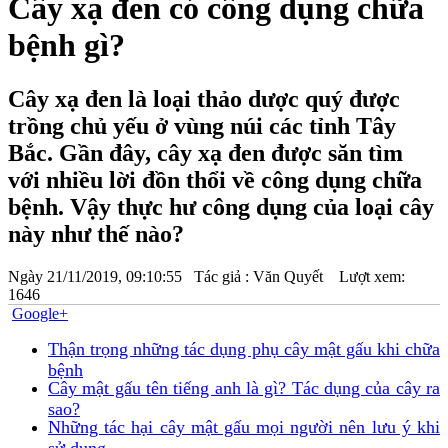
Cây xạ đen có công dụng chữa
bệnh gì?
Cây xạ đen là loại thảo dược quý được
trồng chủ yếu ở vùng núi các tỉnh Tây
Bắc. Gần đây, cây xạ đen được săn tìm
với nhiều lời đồn thổi về công dụng chữa
bệnh. Vậy thực hư công dụng của loại cây
này như thế nào?
Ngày
21/11/2019, 09:10:55
Tác giả :
Văn Quyết
Lượt xem:
1646
Google+
Thận trọng những tác dụng phụ cây mật gấu khi chữa
bệnh
Cây mật gấu tên tiếng anh là gì? Tác dụng của cây ra
sao?
Những tác hại cây mật gấu mọi người nên lưu ý khi
sử dụng