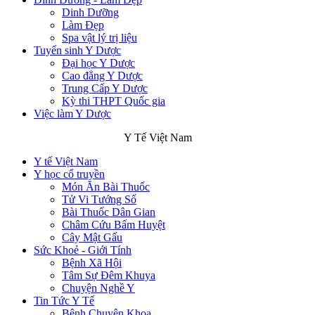
Dinh Dưỡng
Làm Đẹp
Spa vật lý trị liệu
Tuyển sinh Y Dược
Đại học Y Dược
Cao đẳng Y Dược
Trung Cấp Y Dược
Kỳ thi THPT Quốc gia
Việc làm Y Dược
Y Tế Việt Nam
Y tế Việt Nam
Y học cổ truyền
Món Ăn Bài Thuốc
Tử Vi Tướng Số
Bài Thuốc Dân Gian
Châm Cứu Bấm Huyệt
Cây Mật Gấu
Sức Khoẻ - Giới Tính
Bệnh Xã Hội
Tâm Sự Đêm Khuya
Chuyện Nghề Y
Tin Tức Y Tế
Bệnh Chuyên Khoa