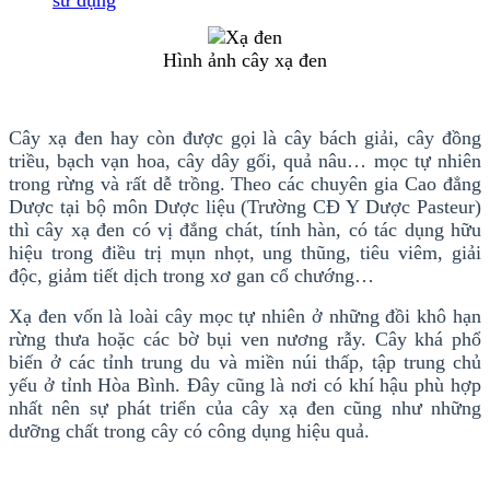
Hình ảnh cây xạ đen
Cây xạ đen hay còn được gọi là cây bách giải, cây đồng
triều, bạch vạn hoa, cây dây gối, quả nâu… mọc tự nhiên
trong rừng và rất dễ trồng. Theo các chuyên gia Cao đẳng
Dược tại bộ môn Dược liệu (Trường CĐ Y Dược Pasteur)
thì cây xạ đen có vị đắng chát, tính hàn, có tác dụng hữu
hiệu trong điều trị mụn nhọt, ung thũng, tiêu viêm, giải
độc, giảm tiết dịch trong xơ gan cổ chướng…
Xạ đen vốn là loài cây mọc tự nhiên ở những đồi khô hạn
rừng thưa hoặc các bờ bụi ven nương rẫy. Cây khá phổ
biến ở các tỉnh trung du và miền núi thấp, tập trung chủ
yếu ở tỉnh Hòa Bình. Đây cũng là nơi có khí hậu phù hợp
nhất nên sự phát triển của cây xạ đen cũng như những
dưỡng chất trong cây có công dụng hiệu quả.