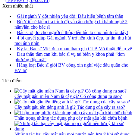
(16/10/2017, 09:02:16)
Xem nhiều nhất
Gái ngành Y đột nhiên yêu đời: Dấu hiệu bệnh tâm thần
Bộ Y tế sẽ kiểm tra trình độ và cấp chứng chỉ hành nghề 2
năm/lần cho bác sĩ
Bác sĩ ơi, lo cho người ít thôi, đến lúc lo cho mình rồi đấy!
4 bí quyết giúp Gái ngành Y trở nên xinh đẹp, tự tin, thu hút
mọi ánh nhìn
Kỳ lạ: Bác sĩ Việt đua nhau tham gia CLB Võ thuật để tự vệ
Đau thấu tâm can khi bác sĩ vụ tai biến y khoa phải “đơn
phương độc mã”
Hàng loạt Bác sĩ giỏi BV công xin nghỉ việc đầu quân cho
BV tư
Tiêu điểm
Cây mật gấu miền Nam là cây gì? Có công dụng ra sao?
Cây mật gấu tên tiếng anh là gì? Tác dụng của cây ra sao?
Thận trọng những tác dụng phụ cây mật gấu khi chữa bệnh
Những tác hại cây mật gấu mọi người nên lưu ý khi sử dụng