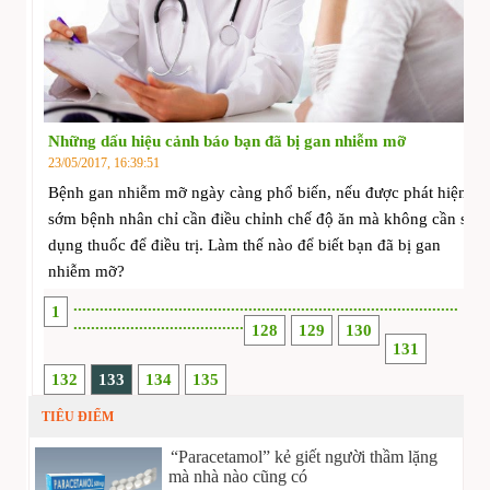
Những dấu hiệu cảnh báo bạn đã bị gan nhiễm mỡ
23/05/2017, 16:39:51
Bệnh gan nhiễm mỡ ngày càng phổ biến, nếu được phát hiện
sớm bệnh nhân chỉ cần điều chỉnh chế độ ăn mà không cần sử
dụng thuốc để điều trị. Làm thế nào để biết bạn đã bị gan
nhiễm mỡ?
.
.
.
.
.
.
.
.
.
.
.
.
.
.
.
.
.
.
.
.
.
.
.
.
.
.
.
.
.
.
.
.
.
.
.
.
.
.
.
.
.
.
.
.
.
.
.
.
.
.
.
.
.
.
.
.
.
.
.
.
.
.
.
.
.
.
.
.
.
.
.
.
.
.
.
.
.
.
.
.
.
.
.
.
.
.
.
.
1
.
.
.
.
.
.
.
.
.
.
.
.
.
.
.
.
.
.
.
.
.
.
.
.
.
.
.
.
.
.
.
.
.
.
.
.
.
.
.
128
129
130
131
132
133
134
135
TIÊU ĐIỂM
“Paracetamol” kẻ giết người thầm lặng
mà nhà nào cũng có